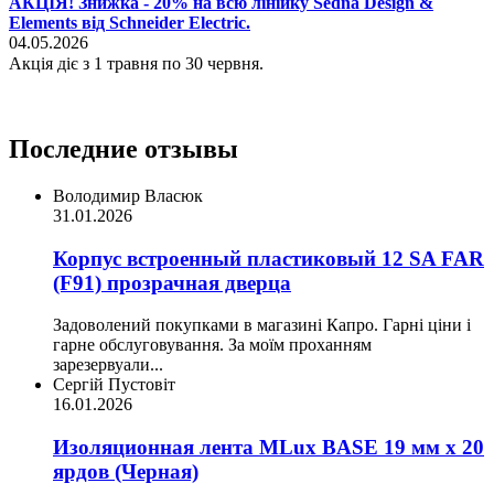
АКЦІЯ! Знижка - 20% на всю лінійку Sedna Design &
Elements від Schneider Electric.
04.05.2026
Акція діє з 1 травня по 30 червня.
Последние отзывы
Володимир Власюк
31.01.2026
Корпус встроенный пластиковый 12 SA FAR
(F91) прозрачная дверца
Задоволений покупками в магазині Капро. Гарні ціни і
гарне обслуговування. За моїм проханням
зарезервуали...
Сергій Пустовіт
16.01.2026
Изоляционная лента MLux BASE 19 мм х 20
ярдов (Черная)