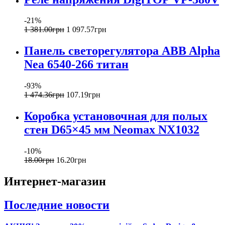
-21%
1 381
.
00
грн
1 097
.
57
грн
Панель светорегулятора ABB Alpha
Nea 6540-266 титан
-93%
1 474
.
36
грн
107
.
19
грн
Коробка установочная для полых
стен D65×45 мм Neomax NX1032
-10%
18
.
00
грн
16
.
20
грн
Интернет-магазин
Последние новости