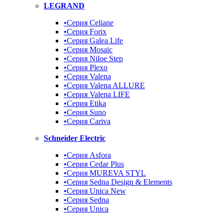
LEGRAND
•Серия Celiane
•Серия Forix
•Серия Galea Life
•Серия Mosaic
•Серия Niloe Step
•Серия Plexo
•Серия Valena
•Серия Valena ALLURE
•Серия Valena LIFE
•Серия Etika
•Серия Suno
•Серия Cariva
Schneider Electric
•Серия Asfora
•Серия Cedar Plus
•Серия MUREVA STYL
•Серия Sedna Design & Elements
•Серия Unica New
•Серия Sedna
•Серия Unica