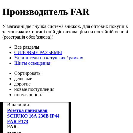
Производитель FAR
У магазині діє гнучка система знижок. Для оптових покупців
та монтажних організацій діє оптова ціна на постійній основі
(реєстрація обов’язкова)!
Все разделы
СИЛОВЫЕ РАЗЪЕМЫ
Удлинители на катушках / рамках
Щиты освещения
Сортировать:
дешевые
дорогие
новые поступления
популярность
В наличии
Розетка панельная
SCHUKO 16А 230В IP44
FAR F173
FAR