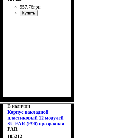
557
.
76
грн
Купить
В наличии
Корпус накладной
пластиковый 12 модулей
SU FAR (F90) прозрачная
FAR
дверца
105212