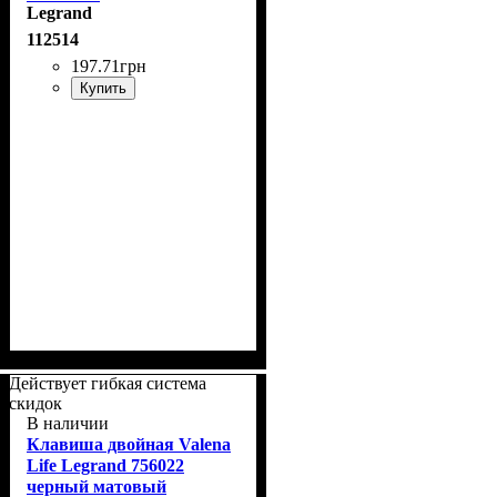
Legrand
112514
197
.
71
грн
Купить
Действует гибкая система
скидок
В наличии
Клавиша двойная Valena
Life Legrand 756022
черный матовый