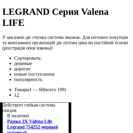
LEGRAND Серия Valena
LIFE
У магазині діє гнучка система знижок. Для оптових покупців
та монтажних організацій діє оптова ціна на постійній основі
(реєстрація обов’язкова)!
Сортировать:
дешевые
дорогие
новые поступления
популярность
Товары
1 —
60
(всего 109)
1
2
Действует гибкая система
скидок
В наличии
Рамка 2Х Valena Life
Legrand 754252 черный
матовый