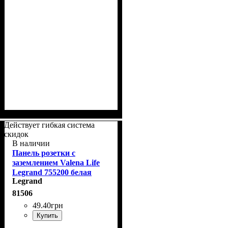
Действует гибкая система
скидок
В наличии
Панель розетки с
заземлением Valena Life
Legrand 755200 белая
Legrand
81506
49
.
40
грн
Купить