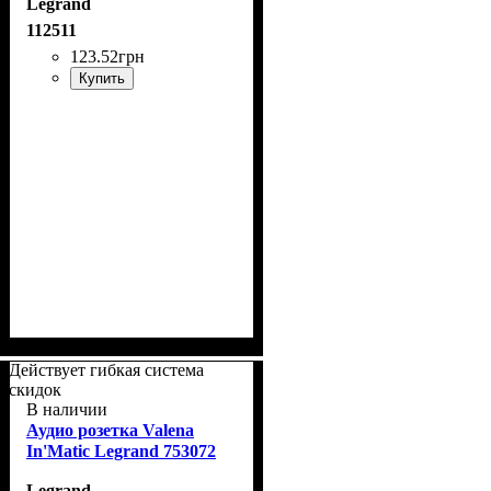
Legrand
матовый
112511
123
.
52
грн
Купить
Действует гибкая система
скидок
В наличии
Аудио розетка Valena
In'Matic Legrand 753072
Legrand