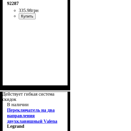
92287
335
.
98
грн
Купить
Действует гибкая система
скидок
В наличии
Переключатель на два
направления
двухклавишный Valena
Legrand
Life Legrand 752508