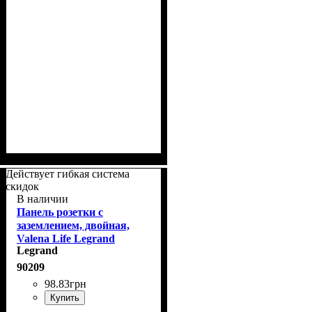
Действует гибкая система
скидок
В наличии
Панель розетки с
заземлением, двойная,
Valena Life Legrand
Legrand
754950 белая
90209
98
.
83
грн
Купить