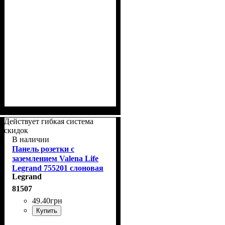
Действует гибкая система
скидок
В наличии
Панель розетки с
заземлением Valena Life
Legrand 755201 слоновая
Legrand
кость
81507
49
.
40
грн
Купить