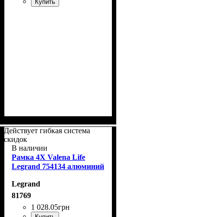
Купить
Действует гибкая система
скидок
В наличии
Рамка 4Х Valena Life
Legrand 754134 алюминий
Legrand
81769
1 028
.
05
грн
Купить