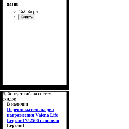
753027
84109
462
.
56
грн
Купить
Действует гибкая система
скидок
В наличии
Переключатель на два
направления Valena Life
Legrand 752506 слоновая
Legrand
кость