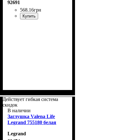
слоновая кость
92691
568
.
16
грн
Купить
Действует гибкая система
скидок
В наличии
Заглушка Valena Life
Legrand 755180 белая
Legrand