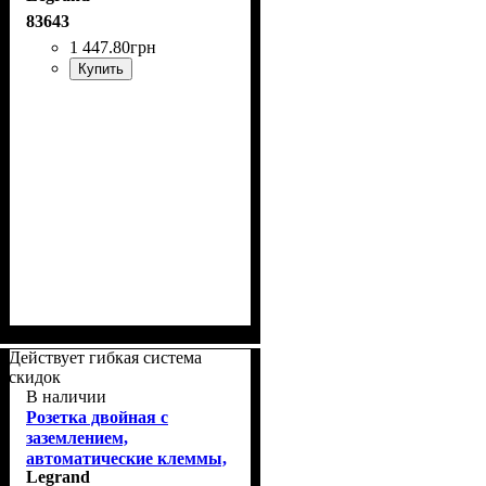
83643
1 447
.
80
грн
Купить
Действует гибкая система
скидок
В наличии
Розетка двойная с
заземлением,
автоматические клеммы,
Legrand
Valena In'Matic Legrand