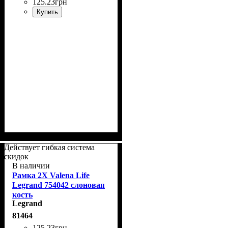
125
.
23
грн
Купить
Действует гибкая система
скидок
В наличии
Рамка 2Х Valena Life
Legrand 754042 слоновая
кость
Legrand
81464
125
.
23
грн