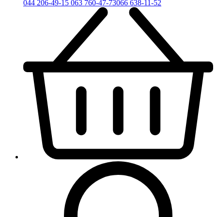
044 206-49-15
063 760-47-73
066 638-11-52