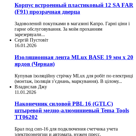
Корпус встроенный пластиковый 12 SA FAR
(F91) прозрачная дверца
Задоволений покупками в магазині Капро. Гарні ціни і
гарне обслуговування. За моїм проханням
зарезервуали...
Сергій Пустовіт
16.01.2026
Изоляционная лента MLux BASE 19 мм х 20
ярдов (Черная)
Купував ізоляційну стрічку MLux для робіт по електриці
(монтаж, ізоляція з’єднань, маркування). В цілому...
Владислав Джу
11.01.2026
Наконечник силовой PBL 16 (GTLC)
штыревой медно-алюминиевый Tema Tools
ТТ06202
Брал под сип-16 для подключения счетчика учета
электроэнергии и автомата. нужен пресс.