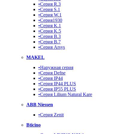
•Серия R.3
•Серия S.1
•Серия W.1
•Серия1930
•Серия K.1
•Серия K.5
•Серия B.3
•Серия B.7
•Серия Arsys
MAKEL
•Наружная серия
•Серия Defne
•Серия IP44
•Серия IP44 PLUS
•Серия IP55 PLUS
•Серия Lilium Natural Kare
ABB Niessen
•Серия Zenit
Bticino