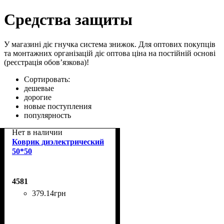
Средства защиты
У магазині діє гнучка система знижок. Для оптових покупців
та монтажних організацій діє оптова ціна на постійній основі
(реєстрація обов’язкова)!
Сортировать:
дешевые
дорогие
новые поступления
популярность
Нет в наличии
Коврик диэлектрический
50*50
4581
379
.
14
грн