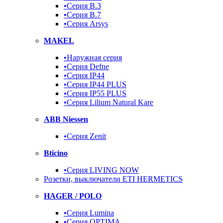
•Серия B.3
•Серия B.7
•Серия Arsys
MAKEL
•Наружная серия
•Серия Defne
•Серия IP44
•Серия IP44 PLUS
•Серия IP55 PLUS
•Серия Lilium Natural Kare
ABB Niessen
•Серия Zenit
Bticino
•Серия LIVING NOW
Розетки, выключатели ETI HERMETICS
HAGER / POLO
•Серия Lumina
•Серия OPTIMA