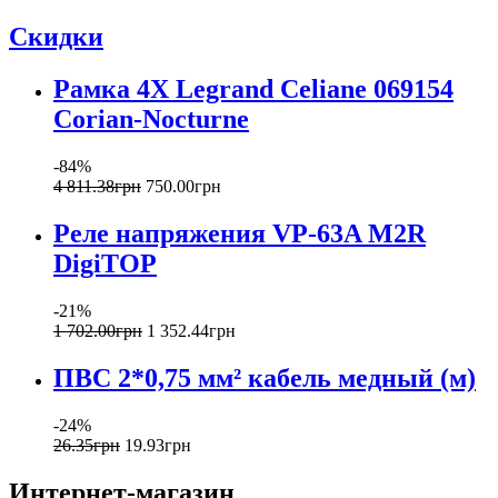
Скидки
Рамка 4Х Legrand Celiane 069154
Corian-Nocturne
-84%
4 811
.
38
грн
750
.
00
грн
Реле напряжения VP-63A M2R
DigiTOP
-21%
1 702
.
00
грн
1 352
.
44
грн
ПВС 2*0,75 мм² кабель медный (м)
-24%
26
.
35
грн
19
.
93
грн
Интернет-магазин