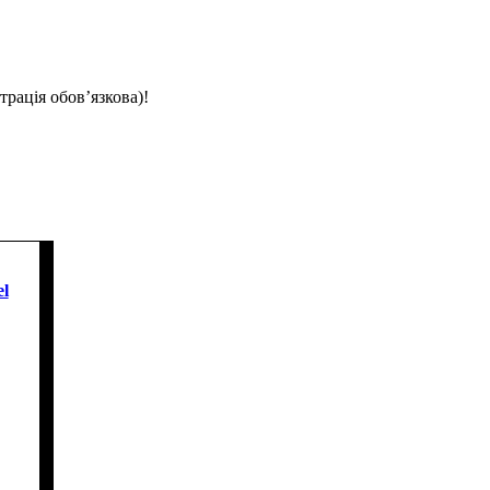
трація обов’язкова)!
l