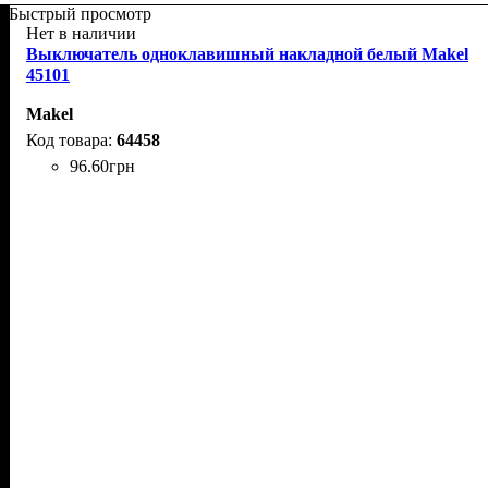
Быстрый просмотр
Нет в наличии
Выключатель одноклавишный накладной белый Makel
45101
Makel
64458
96
.
60
грн