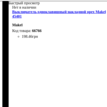
Быстрый просмотр
Нет в наличии
Выключатель одноклавишный накладной орех Makel
45401
Makel
66766
198
.
46
грн