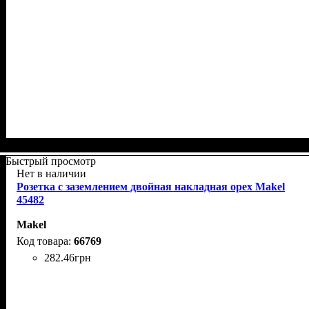
Быстрый просмотр
Нет в наличии
Розетка с заземлением двойная накладная орех Makel
45482
Makel
66769
282
.
46
грн