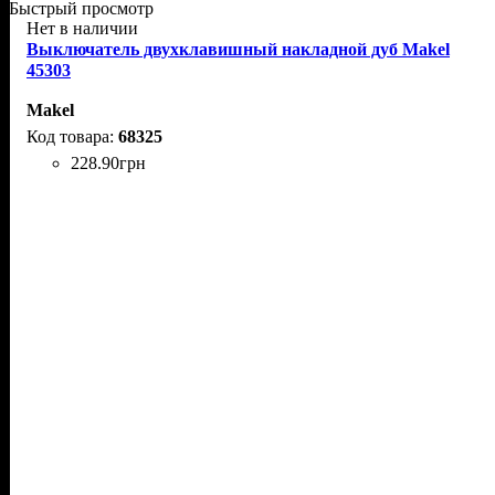
Быстрый просмотр
Нет в наличии
Выключатель двухклавишный накладной дуб Makel
45303
Makel
68325
228
.
90
грн