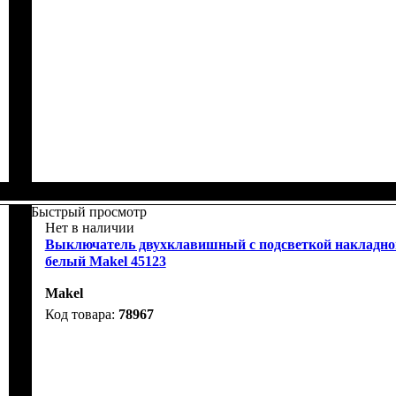
Быстрый просмотр
Нет в наличии
Выключатель двухклавишный с подсветкой накладно
белый Makel 45123
Makel
78967