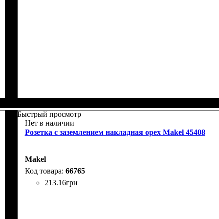
Быстрый просмотр
Нет в наличии
Розетка с заземлением накладная орех Makel 45408
Makel
66765
213
.
16
грн