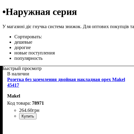
•Наружная серия
У магазині діє гнучка система знижок. Для оптових покупців та 
Сортировать:
дешевые
дорогие
новые поступления
популярность
Быстрый просмотр
В наличии
Розетка без заземления двойная накладная орех Makel
45417
Makel
78971
264
.
60
грн
Купить