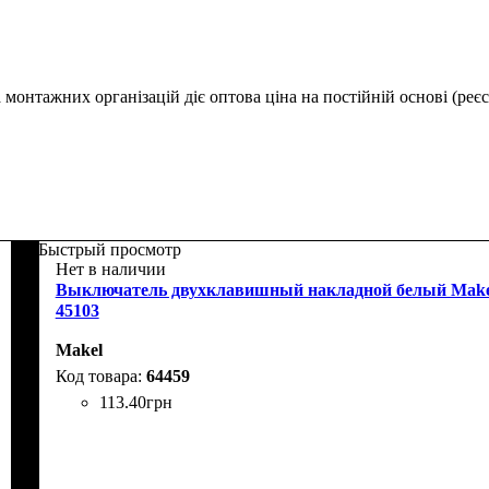
монтажних організацій діє оптова ціна на постійній основі (реєс
Быстрый просмотр
Нет в наличии
Выключатель двухклавишный накладной белый Make
45103
Makel
64459
113
.
40
грн