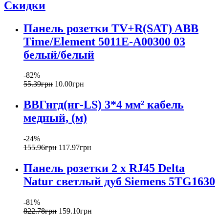
Скидки
Панель розетки TV+R(SAT) ABB
Time/Element 5011E-A00300 03
белый/белый
-82%
55
.
39
грн
10
.
00
грн
ВВГнгд(нг-LS) 3*4 мм² кабель
медный, (м)
-24%
155
.
96
грн
117
.
97
грн
Панель розетки 2 x RJ45 Delta
Natur светлый дуб Siemens 5TG1630
-81%
822
.
78
грн
159
.
10
грн