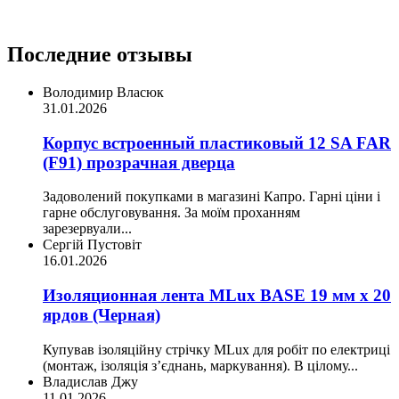
Последние отзывы
Володимир Власюк
31.01.2026
Корпус встроенный пластиковый 12 SA FAR
(F91) прозрачная дверца
Задоволений покупками в магазині Капро. Гарні ціни і
гарне обслуговування. За моїм проханням
зарезервуали...
Сергій Пустовіт
16.01.2026
Изоляционная лента MLux BASE 19 мм х 20
ярдов (Черная)
Купував ізоляційну стрічку MLux для робіт по електриці
(монтаж, ізоляція з’єднань, маркування). В цілому...
Владислав Джу
11.01.2026