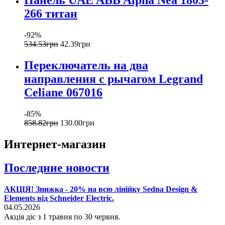
Панель UAE ABB Alpha Nea 1803-
266 титан
-92%
534
.
53
грн
42
.
39
грн
Переключатель на два
направления с рычагом Legrand
Celiane 067016
-85%
858
.
82
грн
130
.
00
грн
Интернет-магазин
Последние новости
АКЦІЯ! Знижка - 20% на всю лінійку Sedna Design &
Elements від Schneider Electric.
04.05.2026
Акція діє з 1 травня по 30 червня.