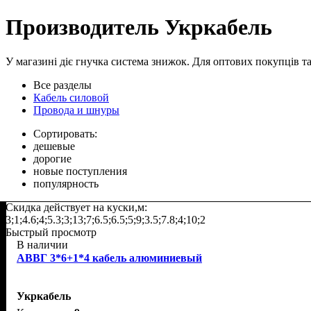
Производитель Укркабель
У магазині діє гнучка система знижок. Для оптових покупців та 
Все разделы
Кабель силовой
Провода и шнуры
Сортировать:
дешевые
дорогие
новые поступления
популярность
Скидка действует на куски,м:
3;1;4.6;4;5.3;3;13;7;6.5;6.5;5;9;3.5;7.8;4;10;2
Быстрый просмотр
В наличии
АВВГ 3*6+1*4 кабель алюминиевый
Укркабель