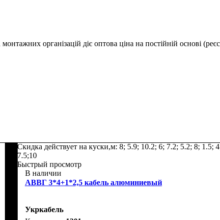
монтажних організацій діє оптова ціна на постійній основі (реєс
Скидка действует на куски,м: 8; 5.9; 10.2; 6; 7.2; 5.2; 8; 1.5; 4
7.5;10
Быстрый просмотр
В наличии
АВВГ 3*4+1*2,5 кабель алюминиевый
Укркабель