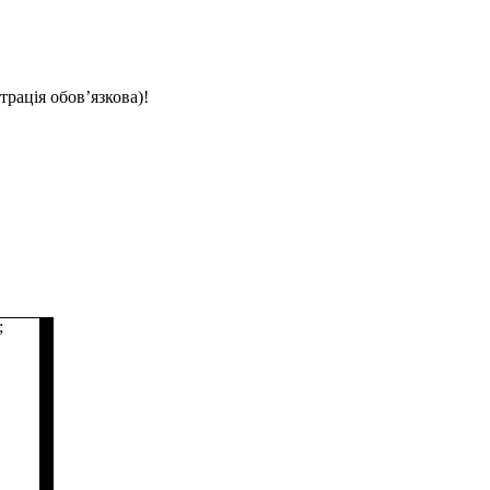
трація обов’язкова)!
;