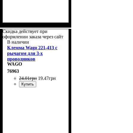
Скидка действует при
оформлении заказа через сайт
В наличии
Клемма Wago 221-413 с
рычагом для 3-х
проводников
WAGO
76963
24
.
01
грн
19
.
47
грн
Купить