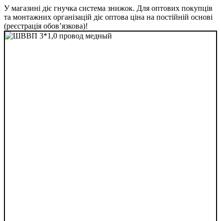
У магазині діє гнучка система знижок. Для оптових покупців
та монтажних організацій діє оптова ціна на постійній основі
(реєстрація обов’язкова)!