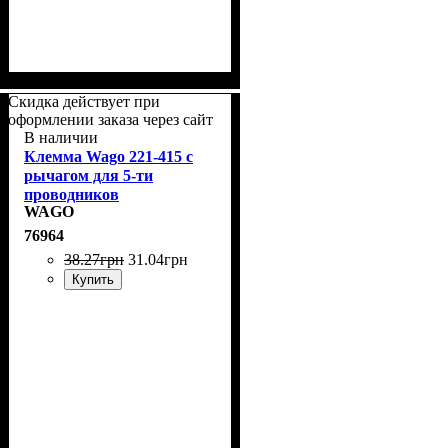
Скидка действует при
оформлении заказа через сайт
В наличии
Клемма Wago 221-415 с
рычагом для 5-ти
проводников
WAGO
76964
38
.
27
грн
31
.
04
грн
Купить