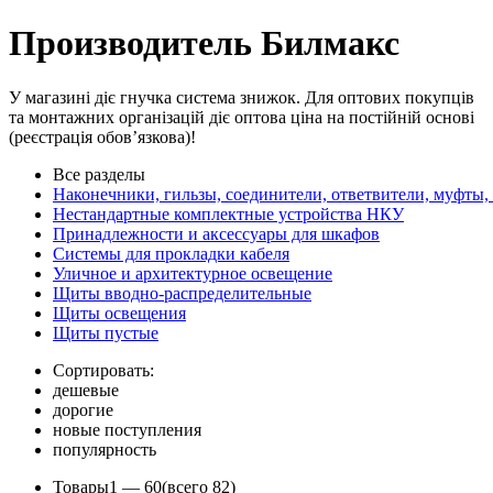
Производитель Билмакс
У магазині діє гнучка система знижок. Для оптових покупців
та монтажних організацій діє оптова ціна на постійній основі
(реєстрація обов’язкова)!
Все разделы
Наконечники, гильзы, соединители, ответвители, муфты,
Нестандартные комплектные устройства НКУ
Принадлежности и аксессуары для шкафов
Системы для прокладки кабеля
Уличное и архитектурное освещение
Щиты вводно-распределительные
Щиты освещения
Щиты пустые
Сортировать:
дешевые
дорогие
новые поступления
популярность
Товары
1 —
60
(всего 82)