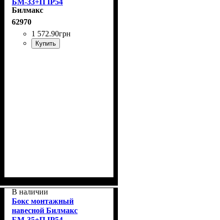
БМ-33+П IP54
Билмакс
62970
1 572
.
90
грн
Купить
В наличии
Бокс монтажный
навесной Билмакс
БМ-35+П IP54