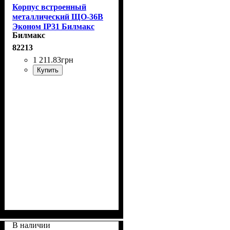
Корпус встроенный
металлический ЩО-36В
Эконом IP31 Билмакс
Билмакс
82213
1 211
.
83
грн
Купить
В наличии