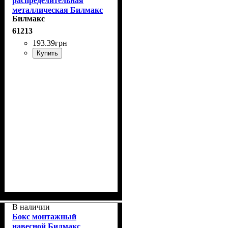
распределительная
металлическая Билмакс
Билмакс
КР-10, 100*100*70
61213
193
.
39
грн
Купить
В наличии
Бокс монтажный
навесной Билмакс