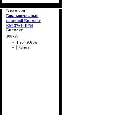
В наличии
Бокс монтажный
навесной Билмакс
БМ-37+П IP54
Билмакс
100729
1 904
.
90
грн
Купить