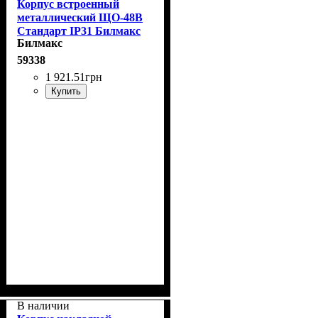
Корпус встроенный
металлический ЩО-48В
Стандарт IP31 Билмакс
Билмакс
59338
1 921
.
51
грн
Купить
В наличии