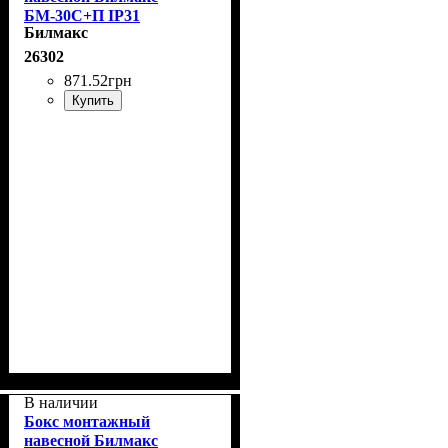
БМ-30С+П IP31
Билмакс
26302
871
.
52
грн
Купить
В наличии
Бокс монтажный
навесной Билмакс