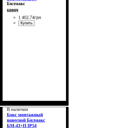
Билмакс
60809
1 402
.
74
грн
Купить
В наличии
Бокс монтажный
навесной Билмакс
БМ-43+П IP54