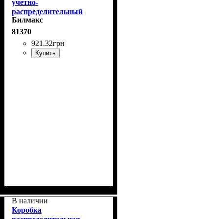
учетно-
распределительный
Билмакс
ЯУР-1В-8Э Эконом IP31
Билмакс
81370
921
.
32
грн
Купить
В наличии
Коробка