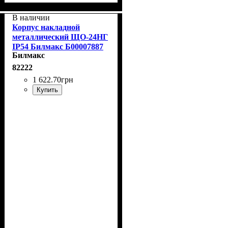
В наличии
Корпус накладной
металлический ЩО-24НГ
IP54 Билмакс Б00007887
Билмакс
82222
1 622
.
70
грн
Купить