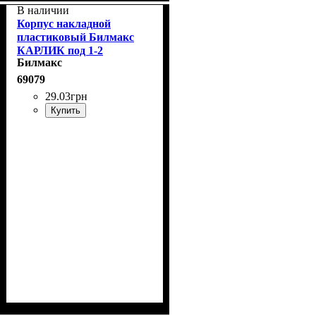
В наличии
Корпус накладной
пластиковый Билмакс
КАРЛИК под 1-2
Билмакс
автомата IP20
69079
29
.
03
грн
Купить