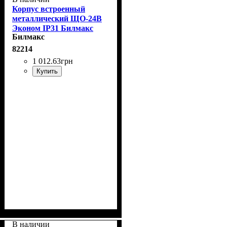
Корпус встроенный
металлический ЩО-24В
Эконом IP31 Билмакс
Билмакс
82214
1 012
.
63
грн
Купить
В наличии