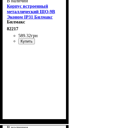
В наличии
Корпус встроенный
металлический ЩО-9В
Эконом IP31 Билмакс
Билмакс
82217
589
.
32
грн
Купить
В наличии