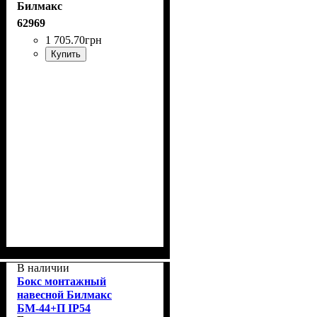
Билмакс
62969
1 705
.
70
грн
Купить
В наличии
Бокс монтажный
навесной Билмакс
БМ-44+П IP54