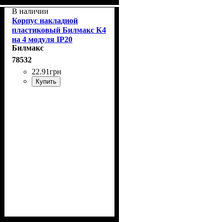
В наличии
Корпус накладной
пластиковый Билмакс К4
на 4 модуля IP20
Билмакс
78532
22
.
91
грн
Купить