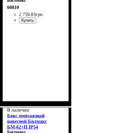
Билмакс
60810
2 759
.
83
грн
Купить
В наличии
Бокс монтажный
навесной Билмакс
БМ-62+П IP54
Билмакс