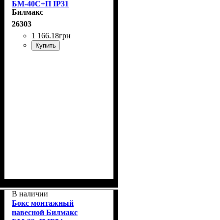
БМ-40С+П IP31
Билмакс
26303
1 166
.
18
грн
Купить
В наличии
Бокс монтажный
навесной Билмакс