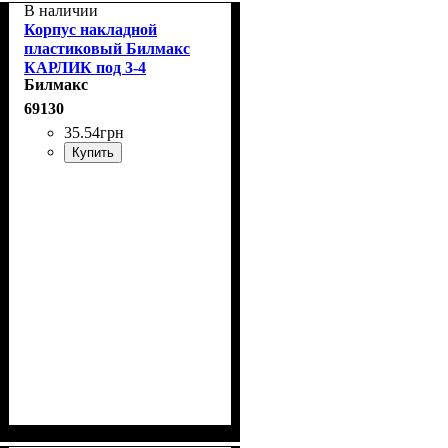
В наличии
Корпус накладной
пластиковый Билмакс
КАРЛИК под 3-4
Билмакс
автомата IP20
69130
35
.
54
грн
Купить