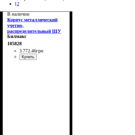
1
2
В наличии
Корпус металлический
учетно-
распределительный ЩУ
Билмакс
3/1-1 У1 IP66 Билмакс
Б00060074
105828
3 772
.
46
грн
Купить