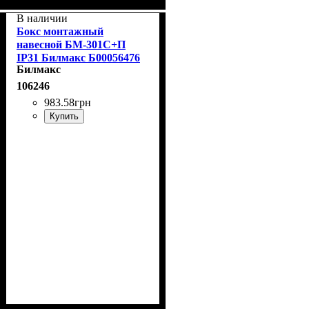
В наличии
Бокс монтажный
навесной БМ-301С+П
IP31 Билмакс Б00056476
Билмакс
106246
983
.
58
грн
Купить