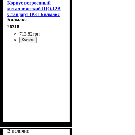
Корпус встроенный
металлический ЩО-12В
Стандарт IP31 Билмакс
Билмакс
26318
713
.
82
грн
Купить
В наличии