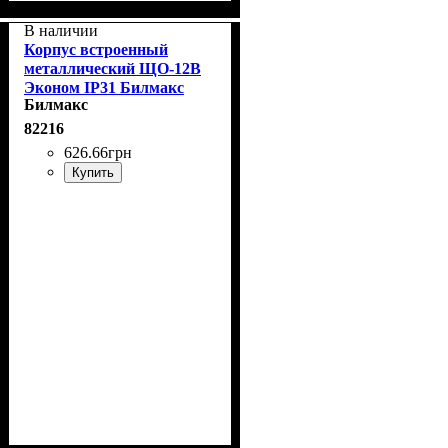
В наличии
Корпус встроенный
металлический ЩО-12В
Эконом IP31 Билмакс
Билмакс
Б00020626
82216
626
.
66
грн
Купить