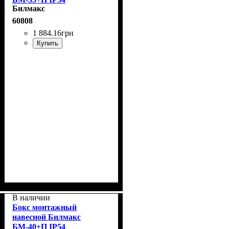
Билмакс
60808
1 884
.
16
грн
Купить
В наличии
Бокс монтажный
навесной Билмакс
БМ-40+П IP54