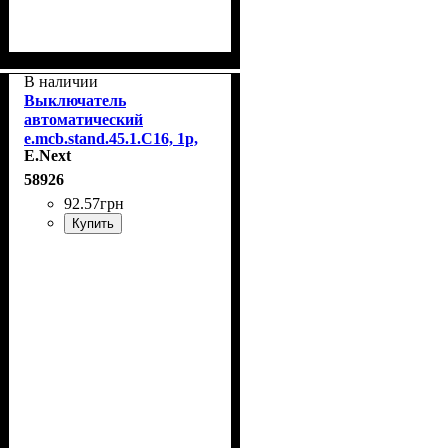
В наличии
Выключатель
автоматический
e.mcb.stand.45.1.C16, 1р,
E.Next
16А, C, 4,5 кА E.Next
s002008
58926
92
.
57
грн
Купить