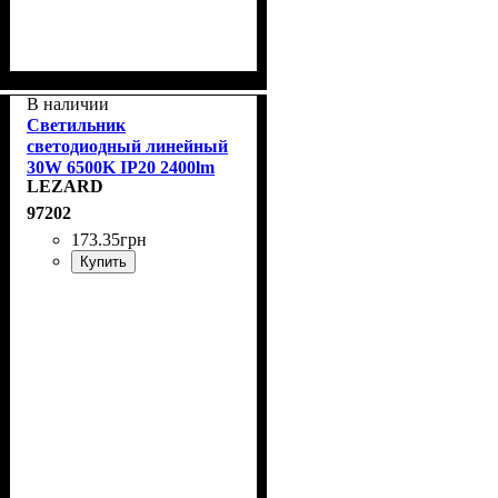
В наличии
Светильник
светодиодный линейный
30W 6500K IP20 2400lm
LEZARD
900mm Lezard 465-FL90-
030
97202
173
.
35
грн
Купить