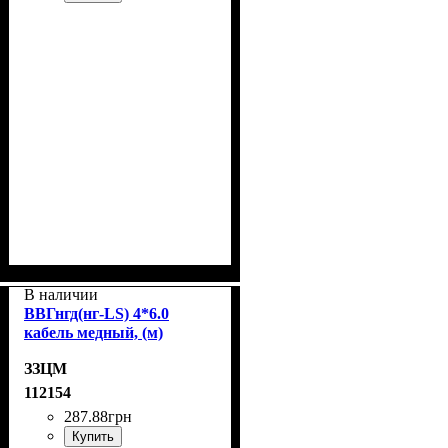
В наличии
ВВГнгд(нг-LS) 4*6.0
кабель медный, (м)
ЗЗЦМ
112154
287
.
88
грн
Купить