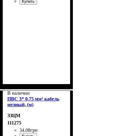
Купить
В наличии
ПВС 3* 0,75 мм² кабель
медный, (м)
ЗЗЦМ
111275
34
.
08
грн