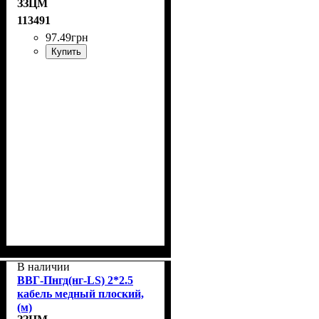
ЗЗЦМ
113491
97
.
49
грн
Купить
В наличии
ВВГ-Пнгд(нг-LS) 2*2.5
кабель медный плоский,
(м)