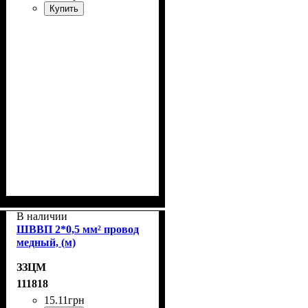
Купить
В наличии
ШВВП 2*0,5 мм² провод
медный, (м)
ЗЗЦМ
111818
15
.
11
грн