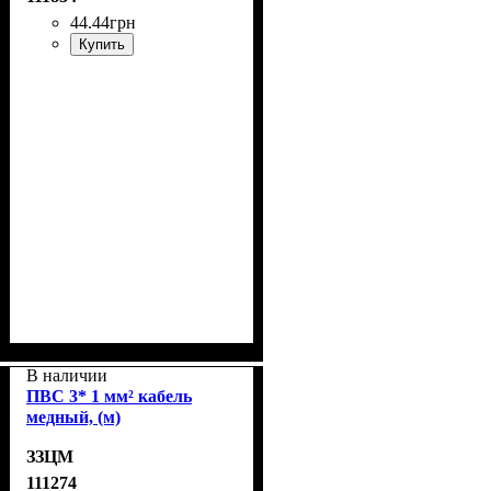
44
.
44
грн
Купить
В наличии
ПВС 3* 1 мм² кабель
медный, (м)
ЗЗЦМ
111274