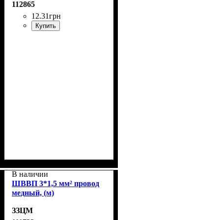
112865
12
.
31
грн
Купить
В наличии
ШВВП 3*1,5 мм² провод
медный, (м)
ЗЗЦМ