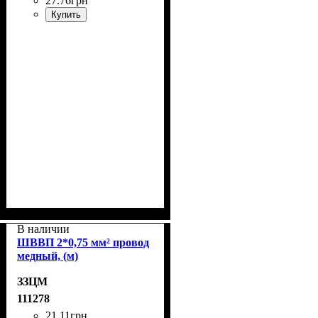
27
.
76
грн
Купить
В наличии
ШВВП 2*0,75 мм² провод
медный, (м)
ЗЗЦМ
111278
21
.
11
грн