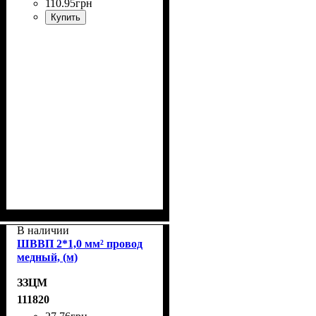
110
.
95
грн
Купить
В наличии
ШВВП 2*1,0 мм² провод
медный, (м)
ЗЗЦМ
111820