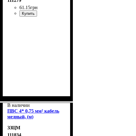
111279
61
.
15
грн
Купить
В наличии
ПВС 4* 0,75 мм² кабель
медный, (м)
ЗЗЦМ
111834