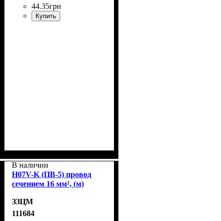
44
.
35
грн
Купить
В наличии
H07V-K (ПВ-5) провод
сечением 16 мм², (м)
ЗЗЦМ
111684