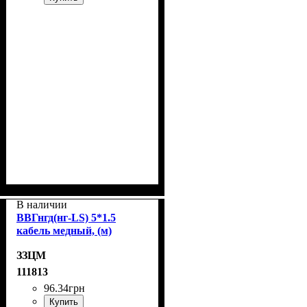
В наличии
ВВГнгд(нг-LS) 5*1.5
кабель медный, (м)
ЗЗЦМ
111813
96
.
34
грн
Купить