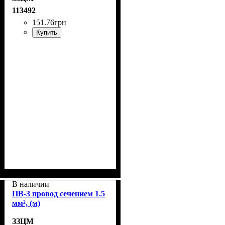
113492
151
.
76
грн
Купить
В наличии
ПВ-3 провод сечением 1.5
мм², (м)
ЗЗЦМ