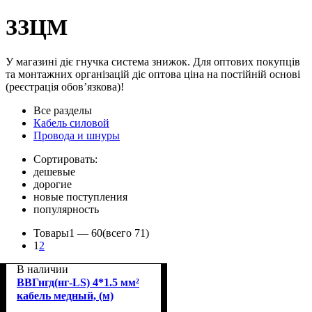
ЗЗЦМ
У магазині діє гнучка система знижок. Для оптових покупців
та монтажних організацій діє оптова ціна на постійній основі
(реєстрація обов’язкова)!
Все разделы
Кабель силовой
Провода и шнуры
Сортировать:
дешевые
дорогие
новые поступления
популярность
Товары
1 —
60
(всего 71)
1
2
В наличии
ВВГнгд(нг-LS) 4*1.5 мм²
кабель медный, (м)