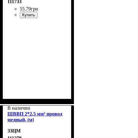
111733
55
.
79
грн
Купить
В наличии
ШВВП 2*2,5 мм² провод
медный, (м)
ЗЗЦМ