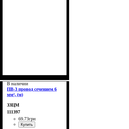
В наличии
ПВ-3 провод сечением 6
мм², (м)
ЗЗЦМ
111397
69
.
73
грн
Купить