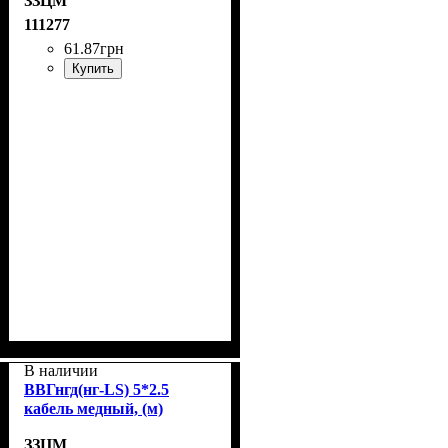
ЗЗЦМ
111277
61
.
87
грн
Купить
В наличии
ВВГнгд(нг-LS) 5*2.5
кабель медный, (м)
ЗЗЦМ