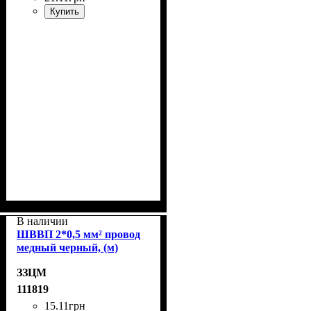
Купить
В наличии
ШВВП 2*0,5 мм² провод
медный черный, (м)
ЗЗЦМ
111819
15
.
11
грн