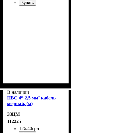
Купить
В наличии
ПВС 4* 2,5 мм² кабель
медный, (м)
ЗЗЦМ
112225
126
.
40
грн