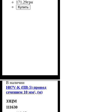
171
.
29
грн
Купить
В наличии
H07V-K (ПВ-5) провод
сечением 10 мм², (м)
ЗЗЦМ
111630