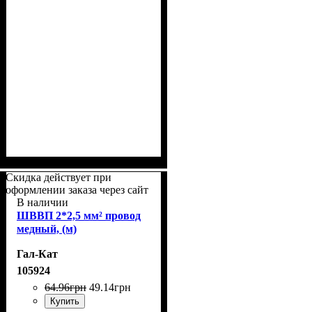
Скидка действует при
оформлении заказа через сайт
В наличии
ШВВП 2*2,5 мм² провод
медный, (м)
Гал-Кат
105924
64
.
96
грн
49
.
14
грн
Купить