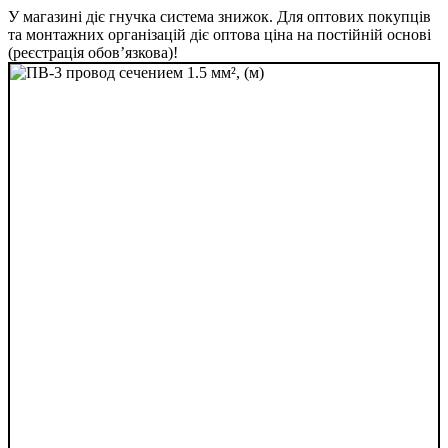
У магазині діє гнучка система знижок. Для оптових покупців
та монтажних організацій діє оптова ціна на постійній основі
(реєстрація обов’язкова)!