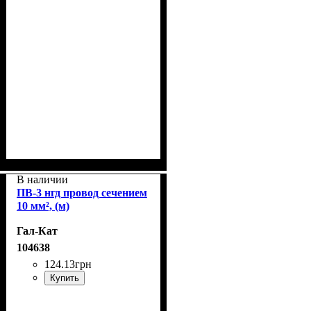
В наличии
ПВ-3 нгд провод сечением
10 мм², (м)
Гал-Кат
104638
124
.
13
грн
Купить