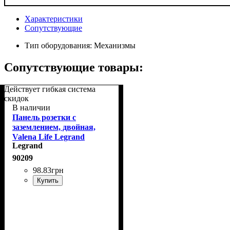
Характеристики
Сопутствующие
Тип оборудования:
Механизмы
Сопутствующие товары:
Действует гибкая система
скидок
В наличии
Панель розетки с
заземлением, двойная,
Valena Life Legrand
Legrand
754950 белая
90209
98
.
83
грн
Купить