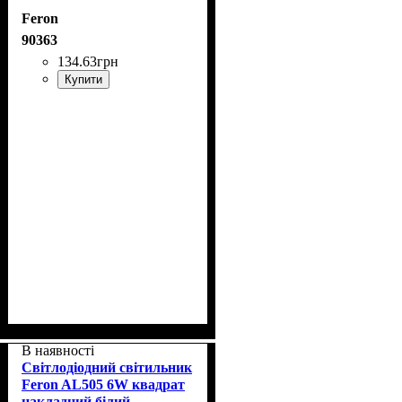
Feron
90363
134
.
63
грн
Купити
В наявності
Світлодіодний світильник
Feron AL505 6W квадрат
накладний білий