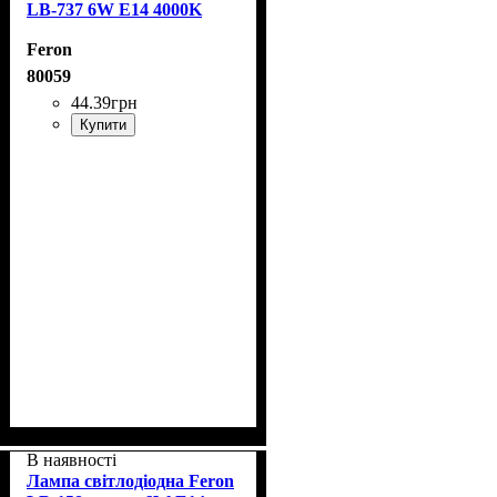
LB-737 6W E14 4000K
Feron
80059
44
.
39
грн
Купити
В наявності
Лампа світлодіодна Feron