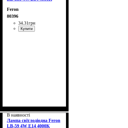
Feron
80396
34
.
31
грн
Купити
В наявності
Лампа світлодіодна Feron
LB-59 4W E14 4000K