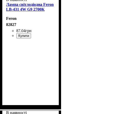
Лампа світлодіодна Feron
LB-431 4W G9 2700K
Feron
82827
87
.
04
грн
Купити
В наявності