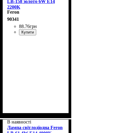
LB-158 золото 6W E14
2200K
Feron
90341
88
.
76
грн
Купити
В наявності
Лампа світлодіодна Feron