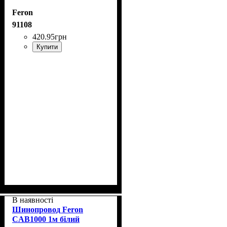
Feron
91108
420
.
95
грн
Купити
В наявності
Шинопровод Feron
CAB1000 1м білий