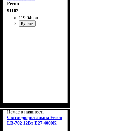
Feron
91102
119
.
04
грн
Купити
Немає в наявності
Світлодіодна лампа Feron
LB-702 12Вт E27 4000K