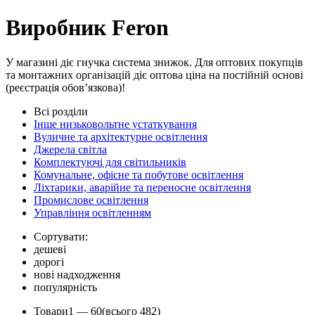
Виробник Feron
У магазині діє гнучка система знижок. Для оптових покупців
та монтажних організацій діє оптова ціна на постійній основі
(реєстрація обов’язкова)!
Всі розділи
Інше низьковольтне устаткування
Вуличне та архітектурне освітлення
Джерела світла
Комплектуючі для світильників
Комунальне, офісне та побутове освітлення
Ліхтарики, аварійне та переносне освітлення
Промислове освітлення
Управління освітленням
Сортувати:
дешеві
дорогі
нові надходження
популярність
Товари
1 —
60
(всього 482)