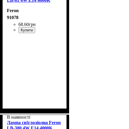
LB-61 4W E14 4000K
Feron
91078
68
.
60
грн
Купити
В наявності
Лампа світлодіодна Feron
LB-380 4W E14 4000K