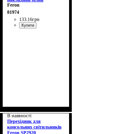
Feron
81974
133
.
16
грн
Купити
В наявності
Перехідник для
консольних світильників
Feron SP2920