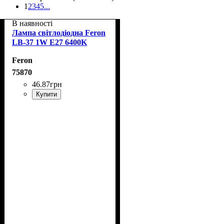
1
2
3
4
5
...
В наявності
Лампа світлодіодна Feron
LB-37 1W E27 6400K
Feron
75870
46
.
87
грн
Купити