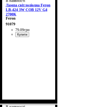
В наявності
Лампа світлодіодна Feron
LB-424 3W COB 12V G4
2700K
Feron
91079
79
.
09
грн
Купити
В наявності