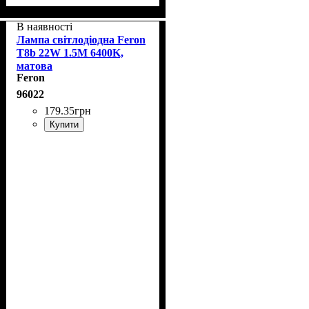
В наявності
Лампа світлодіодна Feron
T8b 22W 1.5M 6400K,
матова
Feron
96022
179
.
35
грн
Купити