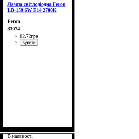
Лампа світлодіодна Feron
LB-159 6W E14 2700K
Feron
83074
82
.
72
грн
Купити
В наявності