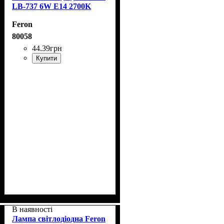
LB-737 6W E14 2700K
Feron
80058
44
.
39
грн
Купити
В наявності
Лампа світлодіодна Feron