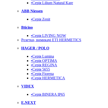
•Серія Lilium Natural Kare
ABB Niessen
•Серія Zenit
Bticino
•Серія LIVING NOW
Розетки, вимикачі ETI HERMETICS
HAGER / POLO
•Серія Lumina
•Серія OPTIMA
•Серія REGINA
•Серія 5655
•Серія Fiorena
•Серія HERMETICA
VIDEX
•Серія BINERA IP65
E.NEXT