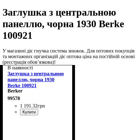
Заглушка з центральною
панеллю, чорна 1930 Berke
100921
У магазині діє гнучка система знижок. Для оптових покупців
та монтажних організацій діє оптова ціна на постійній основі
(реєстрація обов’язкова)!
В наявності
Заглушка з центральною
панеллю, чорна 1930
Berke 100921
Berker
99578
1 191
.
32
грн
Купити