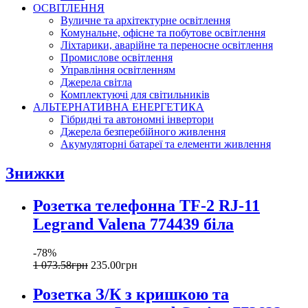
ОСВІТЛЕННЯ
Вуличне та архітектурне освітлення
Комунальне, офісне та побутове освітлення
Ліхтарики, аварійне та переносне освітлення
Промислове освітлення
Управління освітленням
Джерела світла
Комплектуючі для світильників
АЛЬТЕРНАТИВНА ЕНЕРГЕТИКА
Гібридні та автономні інвертори
Джерела безперебійного живлення
Акумуляторні батареї та елементи живлення
Знижки
Розетка телефонна TF-2 RJ-11
Legrand Valena 774439 біла
-78%
1 073
.
58
грн
235
.
00
грн
Розетка З/К з кришкою та