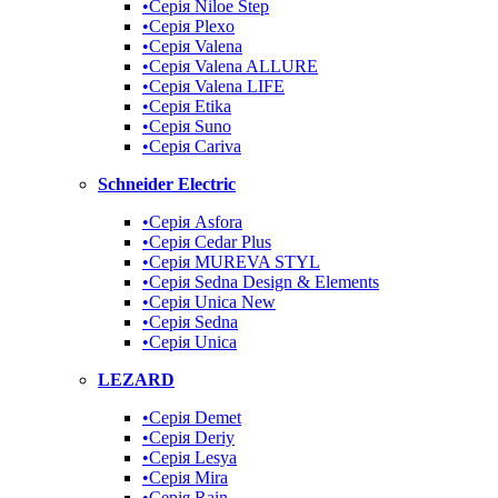
•Серія Niloe Step
•Серія Plexo
•Серія Valena
•Серія Valena ALLURE
•Серія Valena LIFE
•Серія Etika
•Серія Suno
•Cерія Cariva
Schneider Electric
•Серія Asfora
•Серія Cedar Plus
•Серія MUREVA STYL
•Серія Sedna Design & Elements
•Серія Unica New
•Серія Sedna
•Серія Unica
LEZARD
•Серія Demet
•Серія Deriy
•Серія Lesya
•Серія Mira
•Серія Rain