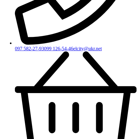
097 582-27-93
099 126-54-46
elcity@ukr.net