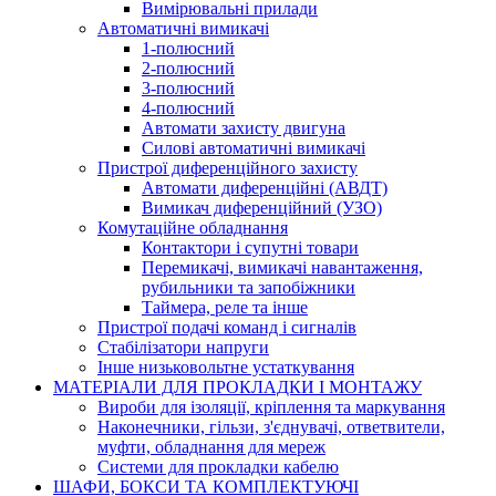
Вимірювальні прилади
Автоматичні вимикачі
1-полюсний
2-полюсний
3-полюсний
4-полюсний
Автомати захисту двигуна
Силові автоматичні вимикачі
Пристрої диференційного захисту
Автомати диференційні (АВДТ)
Вимикач диференційний (УЗО)
Комутаційне обладнання
Контактори і супутні товари
Перемикачі, вимикачі навантаження,
рубильники та запобіжники
Таймера, реле та інше
Пристрої подачі команд і сигналів
Cтабілізатори напруги
Інше низьковольтне устаткування
МАТЕРІАЛИ ДЛЯ ПРОКЛАДКИ І МОНТАЖУ
Вироби для ізоляції, кріплення та маркування
Наконечники, гільзи, з'єднувачі, ответвители,
муфти, обладнання для мереж
Системи для прокладки кабелю
ШАФИ, БОКСИ ТА КОМПЛЕКТУЮЧІ