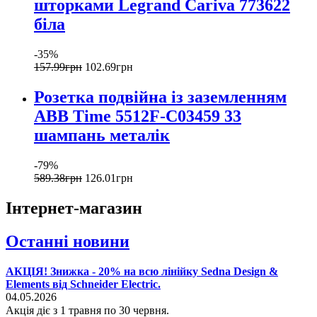
шторками Legrand Cariva 773622
біла
-35%
157
.
99
грн
102
.
69
грн
Розетка подвійна із заземленням
ABB Time 5512F-C03459 33
шампань металік
-79%
589
.
38
грн
126
.
01
грн
Інтернет-магазин
Останні новини
АКЦІЯ! Знижка - 20% на всю лінійку Sedna Design &
Elements від Schneider Electric.
04.05.2026
Акція діє з 1 травня по 30 червня.