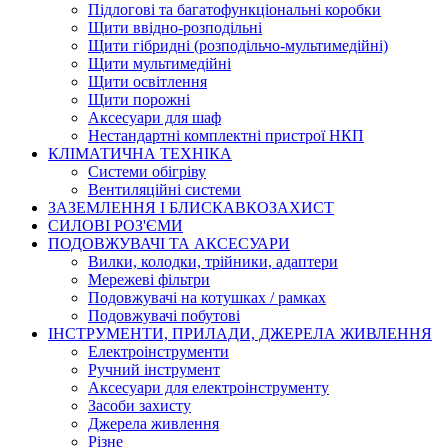
Підлогові та багатофункціональні коробки
Щити ввідно-розподільні
Щити гібридні (розподільчо-мультимедійні)
Щити мультимедійні
Щити освітлення
Щити порожні
Аксесуари для шаф
Нестандартні комплектні пристрої НКП
КЛІМАТИЧНА ТЕХНІКА
Системи обігріву
Вентиляційні системи
ЗАЗЕМЛЕННЯ І БЛИСКАВКОЗАХИСТ
СИЛОВІ РОЗ'ЄМИ
ПОДОВЖУВАЧІ ТА АКСЕСУАРИ
Вилки, колодки, трійники, адаптери
Мережеві фільтри
Подовжувачі на котушках / рамках
Подовжувачі побутові
ІНСТРУМЕНТИ, ПРИЛАДИ, ДЖЕРЕЛА ЖИВЛЕННЯ
Електроінструменти
Ручний інструмент
Аксесуари для електроінструменту
Засоби захисту
Джерела живлення
Різне