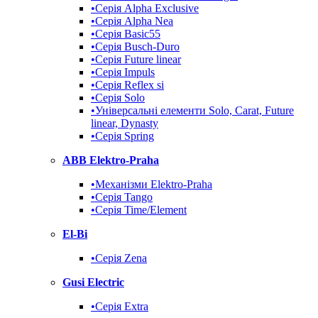
•Серія Alpha Exclusive
•Серія Alpha Nea
•Серія Basic55
•Серія Busch-Duro
•Серія Future linear
•Серія Impuls
•Серія Reflex si
•Серія Solo
•Універсальні елементи Solo, Carat, Future
linear, Dynasty
•Серія Spring
ABB Elektro-Praha
•Механізми Elektro-Praha
•Серія Tango
•Серія Time/Element
El-Bi
•Серія Zena
Gusi Electric
•Серія Extra