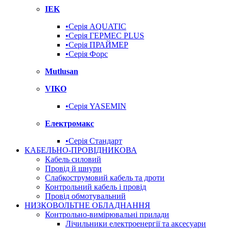
IEK
•Серія AQUATIC
•Серія ГЕРМЕС PLUS
•Серія ПРАЙМЕР
•Серія Форс
Mutlusan
VIKO
•Серія YASEMIN
Електромакс
•Серія Стандарт
КАБЕЛЬНО-ПРОВІДНИКОВА
Кабель силовий
Провід й шнури
Слабкострумовий кабель та дроти
Контрольний кабель і провід
Провід обмотувальний
НИЗКОВОЛЬТНЕ ОБЛАДНАННЯ
Контрольно-вимірювальні прилади
Лічильники електроенергії та аксесуари