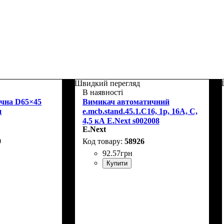
Швидкий перегляд
В наявності
очна D65×45
Вимикач автоматичний
н
e.mcb.stand.45.1.C16, 1р, 16А, C,
4,5 кА E.Next s002008
E.Next
9
58926
92
.
57
грн
Купити