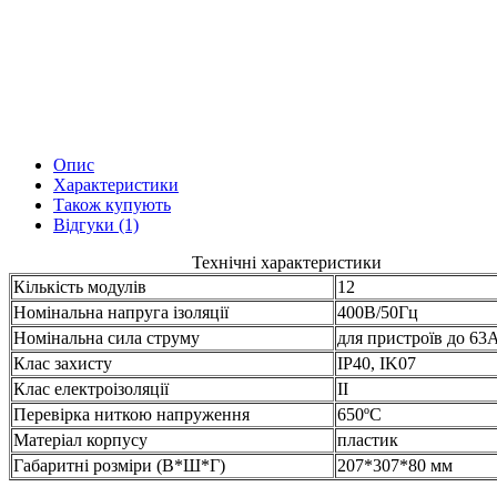
Опис
Характеристики
Також купують
Відгуки (1)
Технічні характеристики
Кількість модулів
12
Номінальна напруга ізоляції
400В/50Гц
Номінальна сила струму
для пристроїв до 63
Клас захисту
IP40, IK07
Клас електроізоляції
II
Перевірка ниткою напруження
650ºC
Матеріал корпусу
пластик
Габаритні розміри (В*Ш*Г)
207*307*80 мм