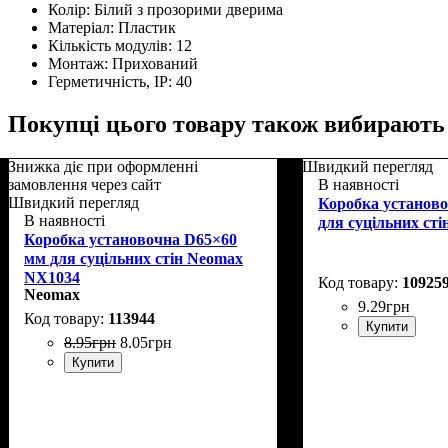
Колір:
Білий з прозорими дверима
Матеріал:
Пластик
Кількість модулів:
12
Монтаж:
Прихований
Герметичність, IP:
40
Покупці цього товару також вибирають
Знижка діє при оформленні
Швидкий перегляд
замовлення через сайт
В наявності
Швидкий перегляд
Коробка установ
В наявності
для суцільних сті
Коробка установочна D65×60
мм для суцільних стін Neomax
NX1034
10925
Neomax
9
.
29
грн
113944
Купити
8
.
95
грн
8
.
05
грн
Купити