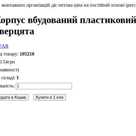
монтажних організацій діє оптова ціна на постійній основі (реєс
орпус вбудований пластиковий 
верцята
105210
0
.
54
грн
наявності
1
одати в Кошик
Купити в 1 клік