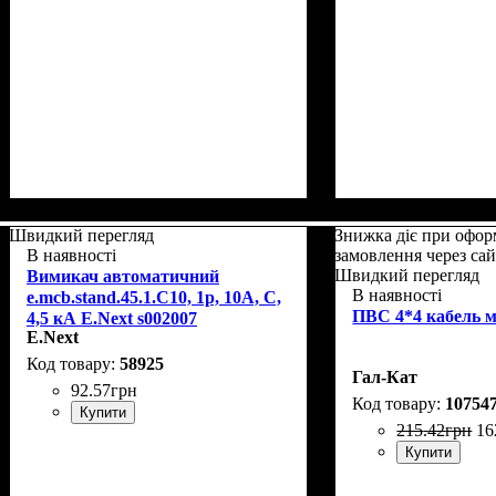
Швидкий перегляд
Знижка діє при офор
В наявності
замовлення через са
Швидкий перегляд
Вимикач автоматичний
В наявності
e.mcb.stand.45.1.C10, 1р, 10А, C,
ПВС 4*4 кабель м
4,5 кА E.Next s002007
E.Next
58925
Гал-Кат
92
.
57
грн
10754
Купити
215
.
42
грн
16
Купити