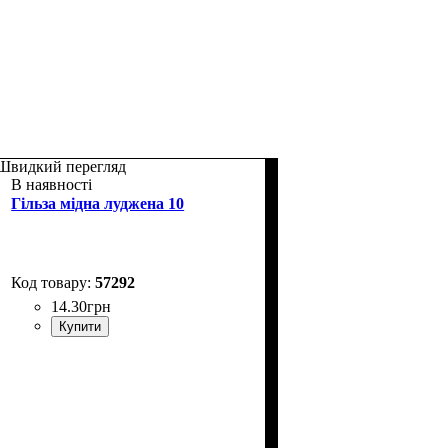
Швидкий перегляд
В наявності
Гільза мідна луджена 10
57292
14
.
30
грн
Купити