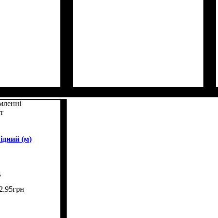
мленні
йт
ідний (м)
7
2
.
95
грн