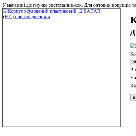
У магазині діє гнучка система знижок. Для оптових покупців та 
К
д
35
В 
Д