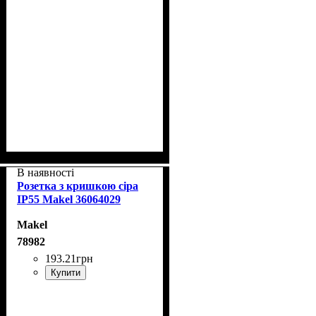
В наявності
Розетка з кришкою сіра
IP55 Makel 36064029
Makel
78982
193
.
21
грн
Купити