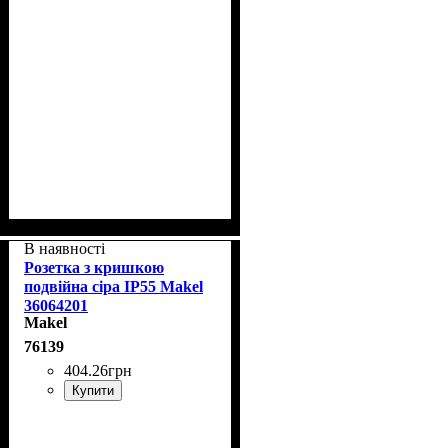
В наявності
Розетка з кришкою
подвійна сіра IP55 Makel
36064201
Makel
76139
404
.
26
грн
Купити