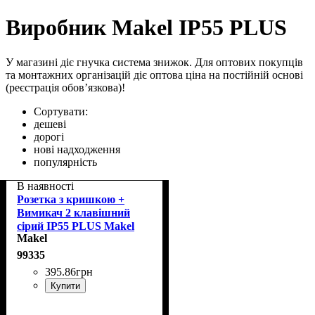
Виробник Makel IP55 PLUS
У магазині діє гнучка система знижок. Для оптових покупців
та монтажних організацій діє оптова ціна на постійній основі
(реєстрація обов’язкова)!
Сортувати:
дешеві
дорогі
нові надходження
популярність
В наявності
Розетка з кришкою +
Вимикач 2 клавішний
сірий IP55 PLUS Makel
Makel
36064203
99335
395
.
86
грн
Купити