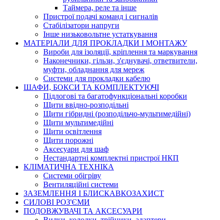
Таймера, реле та інше
Пристрої подачі команд і сигналів
Cтабілізатори напруги
Інше низьковольтне устаткування
МАТЕРІАЛИ ДЛЯ ПРОКЛАДКИ І МОНТАЖУ
Вироби для ізоляції, кріплення та маркування
Наконечники, гільзи, з'єднувачі, ответвители,
муфти, обладнання для мереж
Системи для прокладки кабелю
ШАФИ, БОКСИ ТА КОМПЛЕКТУЮЧІ
Підлогові та багатофункціональні коробки
Щити ввідно-розподільні
Щити гібридні (розподільчо-мультимедійні)
Щити мультимедійні
Щити освітлення
Щити порожні
Аксесуари для шаф
Нестандартні комплектні пристрої НКП
КЛІМАТИЧНА ТЕХНІКА
Системи обігріву
Вентиляційні системи
ЗАЗЕМЛЕННЯ І БЛИСКАВКОЗАХИСТ
СИЛОВІ РОЗ'ЄМИ
ПОДОВЖУВАЧІ ТА АКСЕСУАРИ
Вилки, колодки, трійники, адаптери