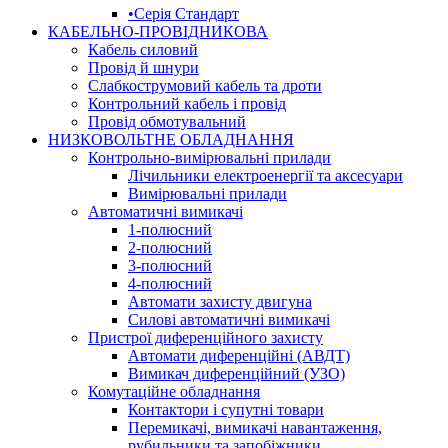
•Серія Стандарт
КАБЕЛЬНО-ПРОВІДНИКОВА
Кабель силовий
Провід й шнури
Слабкострумовий кабель та дроти
Контрольний кабель і провід
Провід обмотувальний
НИЗКОВОЛЬТНЕ ОБЛАДНАННЯ
Контрольно-вимірювальні прилади
Лічильники електроенергії та аксесуари
Вимірювальні прилади
Автоматичні вимикачі
1-полюсний
2-полюсний
3-полюсний
4-полюсний
Автомати захисту двигуна
Силові автоматичні вимикачі
Пристрої диференційного захисту
Автомати диференційні (АВДТ)
Вимикач диференційний (УЗО)
Комутаційне обладнання
Контактори і супутні товари
Перемикачі, вимикачі навантаження,
рубильники та запобіжники