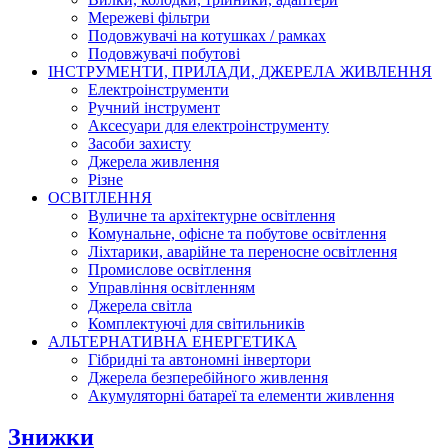
Мережеві фільтри
Подовжувачі на котушках / рамках
Подовжувачі побутові
ІНСТРУМЕНТИ, ПРИЛАДИ, ДЖЕРЕЛА ЖИВЛЕННЯ
Електроінструменти
Ручний інструмент
Аксесуари для електроінструменту
Засоби захисту
Джерела живлення
Різне
ОСВІТЛЕННЯ
Вуличне та архітектурне освітлення
Комунальне, офісне та побутове освітлення
Ліхтарики, аварійне та переносне освітлення
Промислове освітлення
Управління освітленням
Джерела світла
Комплектуючі для світильників
АЛЬТЕРНАТИВНА ЕНЕРГЕТИКА
Гібридні та автономні інвертори
Джерела безперебійного живлення
Акумуляторні батареї та елементи живлення
Знижки