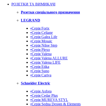
РОЗЕТКИ ТА ВИМИКАЧІ
Розетки спеціального призначення
LEGRAND
•Cерія Forix
•Серія Celiane
•Серія Galea Life
•Серія Mosaic
•Серія Niloe Step
•Серія Plexo
•Серія Valena
•Серія Valena ALLURE
•Серія Valena LIFE
•Серія Etika
•Серія Suno
•Cерія Cariva
Schneider Electric
•Серія Asfora
•Серія Cedar Plus
•Серія MUREVA STYL
•Серія Sedna Design & Elements