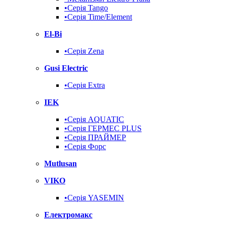
•Серія Tango
•Серія Time/Element
El-Bi
•Серія Zena
Gusi Electric
•Серія Extra
IEK
•Серія AQUATIC
•Серія ГЕРМЕС PLUS
•Серія ПРАЙМЕР
•Серія Форс
Mutlusan
VIKO
•Серія YASEMIN
Електромакс