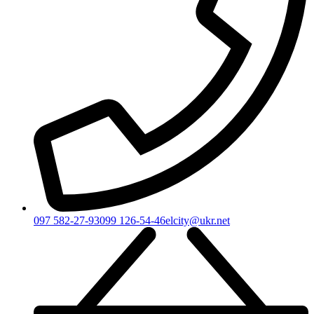
097 582-27-93
099 126-54-46
elcity@ukr.net