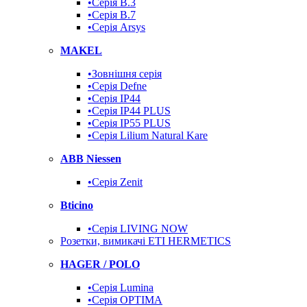
•Серія B.3
•Серія B.7
•Серія Arsys
MAKEL
•Зовнішня серія
•Серія Defne
•Серія IP44
•Серія IP44 PLUS
•Серія IP55 PLUS
•Серія Lilium Natural Kare
ABB Niessen
•Серія Zenit
Bticino
•Серія LIVING NOW
Розетки, вимикачі ETI HERMETICS
HAGER / POLO
•Серія Lumina
•Серія OPTIMA