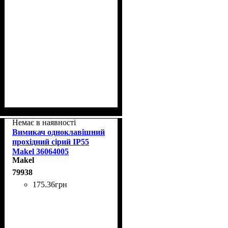
Немає в наявності
Вимикач одноклавішний
прохідний сірий IP55
Makel 36064005
Makel
79938
175
.
36
грн