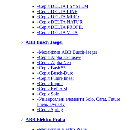
•Серія DELTA I-SYSTEM
•Серія DELTA LINE
•Серія DELTA MIRO
•Серія DELTA NATUR
•Серія DELTA PROFIL
•Серія DELTA VITA
ABB Busch-Jaeger
•Механізми ABB Busch-Jaeger
•Серія Alpha Exclusive
•Серія Alpha Nea
•Серія Basic55
•Серія Busch-Duro
•Серія Future linear
•Серія Impuls
•Серія Reflex si
•Серія Solo
•Універсальні елементи Solo, Carat, Future
linear, Dynasty
•Серія Spring
ABB Elektro-Praha
•Механізми Elektro-Praha