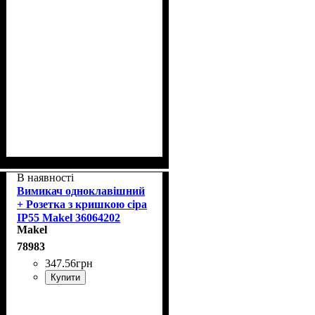
В наявності
Вимикач одноклавішний
+ Розетка з кришкою сіра
IP55 Makel 36064202
Makel
78983
347
.
56
грн
Купити