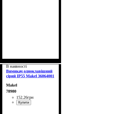
В наявності
Вимикач одноклавішний
сірий IP55 Makel 36064001
Makel
78980
152
.
26
грн
Купити