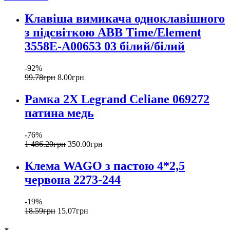
Клавіша вимикача одноклавішного
з підсвіткою ABB Time/Element
3558E-A00653 03 білий/білий
-92%
99
.
78
грн
8
.
00
грн
Рамка 2Х Legrand Celiane 069272
патина медь
-76%
1 486
.
20
грн
350
.
00
грн
Клема WAGO з пастою 4*2,5
червона 2273-244
-19%
18
.
59
грн
15
.
07
грн