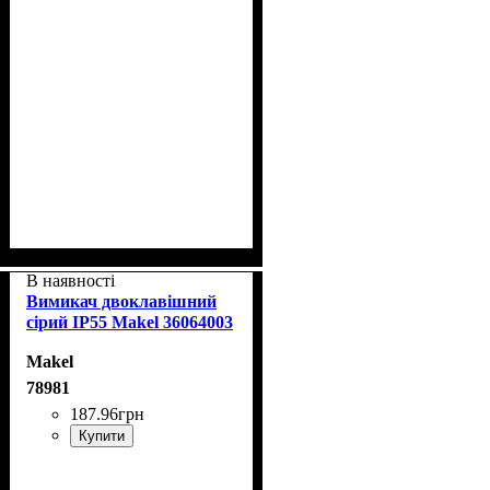
В наявності
Вимикач двоклавішний
сірий IP55 Makel 36064003
Makel
78981
187
.
96
грн
Купити