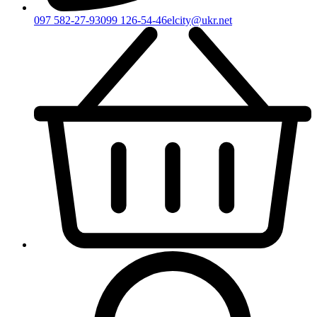
097 582-27-93
099 126-54-46
elcity@ukr.net