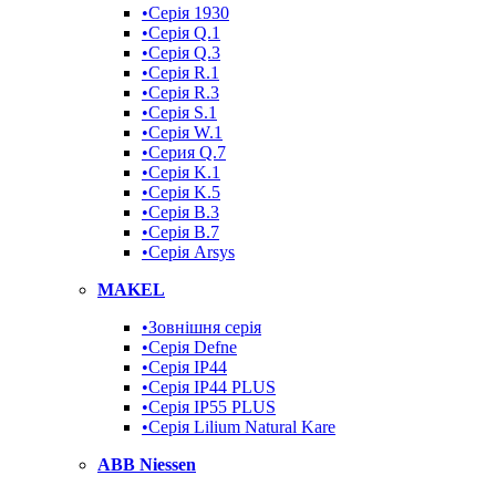
•Серія 1930
•Серія Q.1
•Серія Q.3
•Серія R.1
•Серія R.3
•Серія S.1
•Серія W.1
•Серия Q.7
•Серія K.1
•Серія K.5
•Серія B.3
•Серія B.7
•Серія Arsys
MAKEL
•Зовнішня серія
•Серія Defne
•Серія IP44
•Серія IP44 PLUS
•Серія IP55 PLUS
•Серія Lilium Natural Kare
ABB Niessen