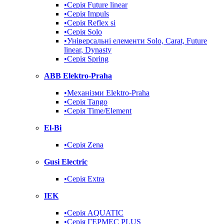
•Серія Future linear
•Серія Impuls
•Серія Reflex si
•Серія Solo
•Універсальні елементи Solo, Carat, Future
linear, Dynasty
•Серія Spring
ABB Elektro-Praha
•Механізми Elektro-Praha
•Серія Tango
•Серія Time/Element
El-Bi
•Серія Zena
Gusi Electric
•Серія Extra
IEK
•Серія AQUATIC
•Серія ГЕРМЕС PLUS