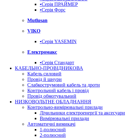
•Серія ПРАЙМЕР
•Серія Форс
Mutlusan
VIKO
•Серія YASEMIN
Електромакс
•Серія Стандарт
КАБЕЛЬНО-ПРОВІДНИКОВА
Кабель силовий
Провід й шнури
Слабкострумовий кабель та дроти
Контрольний кабель і провід
Провід обмотувальний
НИЗКОВОЛЬТНЕ ОБЛАДНАННЯ
Контрольно-вимірювальні прилади
Лічильники електроенергії та аксесуари
Вимірювальні прилади
Автоматичні вимикачі
1-полюсний
2-полюсний