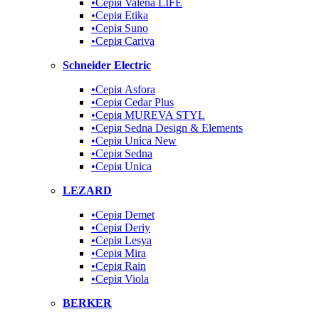
•Серія Valena LIFE
•Серія Etika
•Серія Suno
•Cерія Cariva
Schneider Electric
•Серія Asfora
•Серія Cedar Plus
•Серія MUREVA STYL
•Серія Sedna Design & Elements
•Серія Unica New
•Серія Sedna
•Серія Unica
LEZARD
•Серія Demet
•Серія Deriy
•Серія Lesya
•Серія Mira
•Серія Rain
•Серія Viola
BERKER