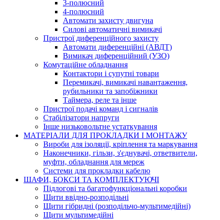
3-полюсний
4-полюсний
Автомати захисту двигуна
Силові автоматичні вимикачі
Пристрої диференційного захисту
Автомати диференційні (АВДТ)
Вимикач диференційний (УЗО)
Комутаційне обладнання
Контактори і супутні товари
Перемикачі, вимикачі навантаження,
рубильники та запобіжники
Таймера, реле та інше
Пристрої подачі команд і сигналів
Cтабілізатори напруги
Інше низьковольтне устаткування
МАТЕРІАЛИ ДЛЯ ПРОКЛАДКИ І МОНТАЖУ
Вироби для ізоляції, кріплення та маркування
Наконечники, гільзи, з'єднувачі, ответвители,
муфти, обладнання для мереж
Системи для прокладки кабелю
ШАФИ, БОКСИ ТА КОМПЛЕКТУЮЧІ
Підлогові та багатофункціональні коробки
Щити ввідно-розподільні
Щити гібридні (розподільчо-мультимедійні)
Щити мультимедійні