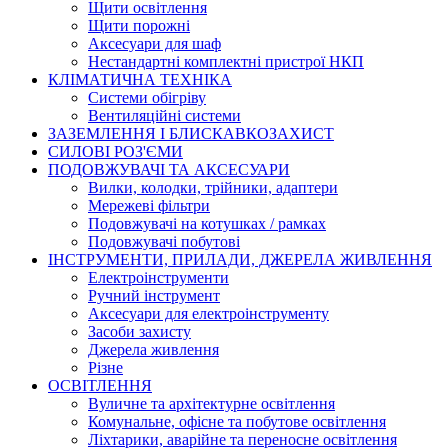
Щити освітлення
Щити порожні
Аксесуари для шаф
Нестандартні комплектні пристрої НКП
КЛІМАТИЧНА ТЕХНІКА
Системи обігріву
Вентиляційні системи
ЗАЗЕМЛЕННЯ І БЛИСКАВКОЗАХИСТ
СИЛОВІ РОЗ'ЄМИ
ПОДОВЖУВАЧІ ТА АКСЕСУАРИ
Вилки, колодки, трійники, адаптери
Мережеві фільтри
Подовжувачі на котушках / рамках
Подовжувачі побутові
ІНСТРУМЕНТИ, ПРИЛАДИ, ДЖЕРЕЛА ЖИВЛЕННЯ
Електроінструменти
Ручний інструмент
Аксесуари для електроінструменту
Засоби захисту
Джерела живлення
Різне
ОСВІТЛЕННЯ
Вуличне та архітектурне освітлення
Комунальне, офісне та побутове освітлення
Ліхтарики, аварійне та переносне освітлення