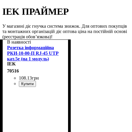
IEK ПРАЙМЕР
У магазині діє гнучка система знижок. Для оптових покупців
та монтажних організацій діє оптова ціна на постійній основі
(реєстрація обов’язкова)!
В наявності
Розетка інформаційна
РКИ-10-00-П RJ-45 UTP
кат.5e (на 1 модуль)
IEK
ПРАЙМЕР біла IEK CKK-
40D-RI1-K01
70516
108
.
13
грн
Купити