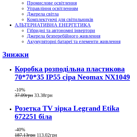
Промислове освітлення
Управління освітленням
Джерела світла
Комплектуючі для світильників
АЛЬТЕРНАТИВНА ЕНЕРГЕТИКА
Гібридні та автономні інвертори
Джерела безперебійного живлення
Акумуляторні батареї та елементи живлення
Знижки
Коробка розподільна пластикова
70*70*35 IP55 сіра Neomax NX1049
-10%
37
.
09
грн
33
.
38
грн
Розетка TV зірка Legrand Etika
672251 біла
-40%
187
.
13
грн
113
.
02
грн