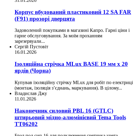
31.01.2026
Корпус вбудований пластиковий 12 SA FAR
(F91) прозорі дверцята
Задоволений покупками в магазині Капро. Гарні ціни і
гарне обслуговування. За моїм проханням
зарезервуали...
Сергій Пустовіт
16.01.2026
Ізоляційна стрічка MLux BASE 19 мм х 20
ярдів (Чорна)
Купував ізоляційну стрічку MLux для робіт по електриці
(монтаж, ізоляція з’єднань, маркування). В цілому...
Владислав Джу
11.01.2026
Наконечник силовий PBL 16 (GTLC)
штирьовий мідно-алюмінієвий Tema Tools
ТТ06202
Брал под сип-16 для подключения счетчика учета