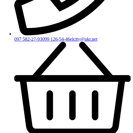
097 582-27-93
099 126-54-46
elcity@ukr.net