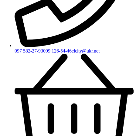
097 582-27-93
099 126-54-46
elcity@ukr.net