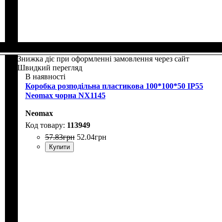
Знижка діє при оформленні замовлення через сайт
Швидкий перегляд
В наявності
Коробка розподільна пластикова 100*100*50 IP55
Neomax чорна NX1145
Neomax
113949
57
.
83
грн
52
.
04
грн
Купити