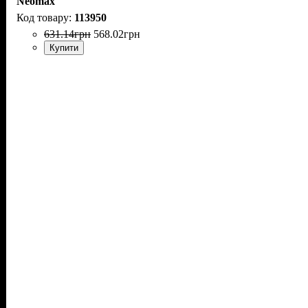
Neomax
113950
631
.
14
грн
568
.
02
грн
Купити