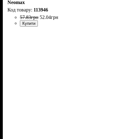
Neomax
113946
57
.
83
грн
52
.
04
грн
Купити