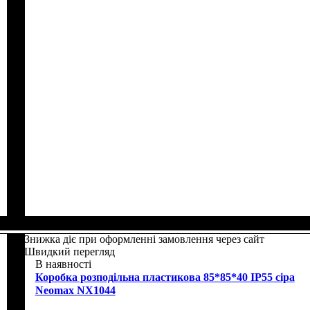
Знижка діє при оформленні замовлення через сайт
Швидкий перегляд
В наявності
Коробка розподільна пластикова 85*85*40 IP55 сіра
Neomax NX1044