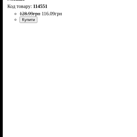
114551
128
.
99
грн
116
.
09
грн
Купити