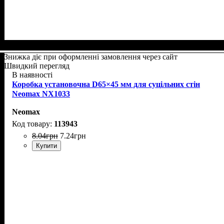
Знижка діє при оформленні замовлення через сайт
Швидкий перегляд
В наявності
Коробка установочна D65×45 мм для суцільних стін
Neomax NX1033
Neomax
113943
8
.
04
грн
7
.
24
грн
Купити