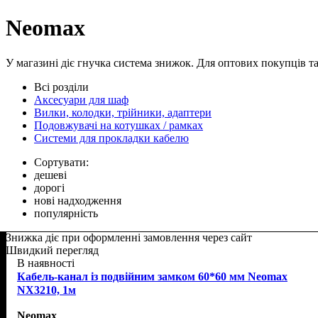
Neomax
У магазині діє гнучка система знижок. Для оптових покупців та 
Всі розділи
Аксесуари для шаф
Вилки, колодки, трійники, адаптери
Подовжувачі на котушках / рамках
Системи для прокладки кабелю
Сортувати:
дешеві
дорогі
нові надходження
популярність
Знижка діє при оформленні замовлення через сайт
Швидкий перегляд
В наявності
Кабель-канал із подвійним замком 60*60 мм Neomax
NX3210, 1м
Neomax