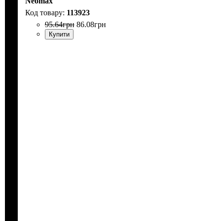
Neomax
113923
95
.
64
грн
86
.
08
грн
Купити