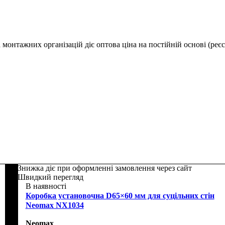
монтажних організацій діє оптова ціна на постійній основі (реєс
Знижка діє при оформленні замовлення через сайт
Швидкий перегляд
В наявності
Коробка установочна D65×60 мм для суцільних стін
Neomax NX1034
Neomax