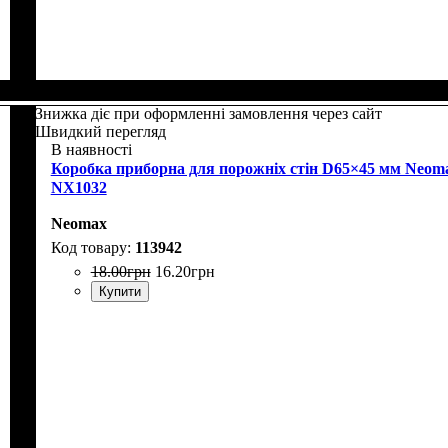
Знижка діє при оформленні замовлення через сайт
Швидкий перегляд
В наявності
Коробка приборна для порожніх стін D65×45 мм Neom
NX1032
Neomax
113942
18
.
00
грн
16
.
20
грн
Купити