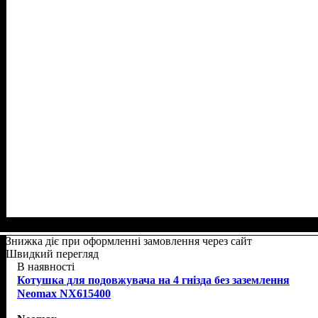
Знижка діє при оформленні замовлення через сайт
Швидкий перегляд
В наявності
Котушка для подовжувача на 4 гнізда без заземлення
Neomax NX615400