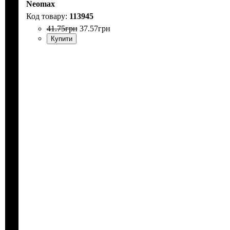
Neomax
113945
41
.
75
грн
37
.
57
грн
Купити