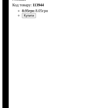
113944
8
.
95
грн
8
.
05
грн
Купити