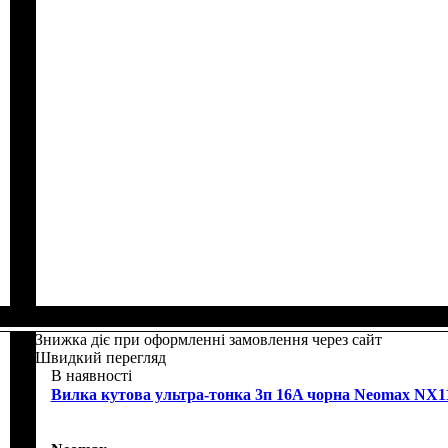
Знижка діє при оформленні замовлення через сайт
Швидкий перегляд
В наявності
Вилка кутова ультра-тонка 3п 16A чорна Neomax NX1