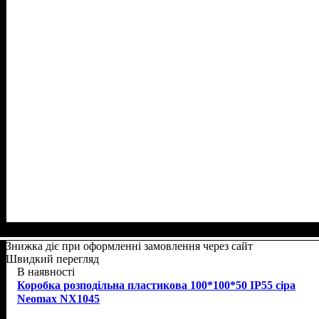
Знижка діє при оформленні замовлення через сайт
Швидкий перегляд
В наявності
Коробка розподільна пластикова 100*100*50 IP55 сіра
Neomax NX1045