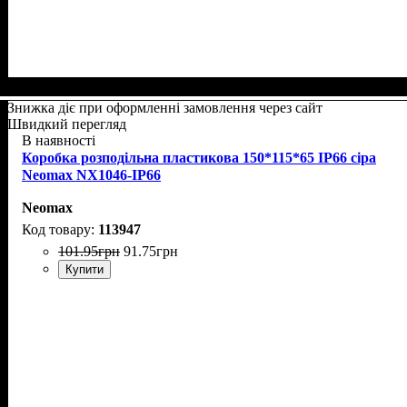
Знижка діє при оформленні замовлення через сайт
Швидкий перегляд
В наявності
Коробка розподільна пластикова 150*115*65 IP66 сіра
Neomax NX1046-IP66
Neomax
113947
101
.
95
грн
91
.
75
грн
Купити