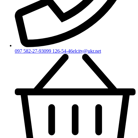
097 582-27-93
099 126-54-46
elcity@ukr.net