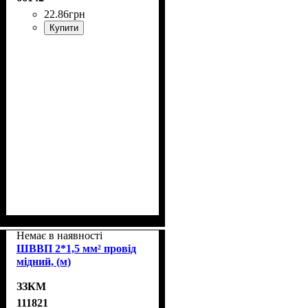
22
.
86
грн
Купити
Немає в наявності
ШВВП 2*1,5 мм² провід
мідний, (м)
ЗЗКМ
111821