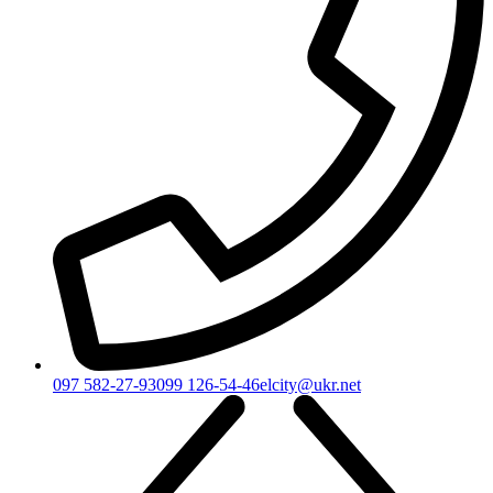
097 582-27-93
099 126-54-46
elcity@ukr.net