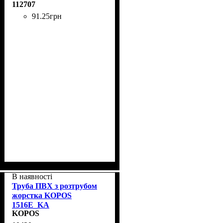
112707
91
.
25
грн
В наявності
Труба ПВХ з розтрубом
жорстка KOPOS
1516E_KA
KOPOS