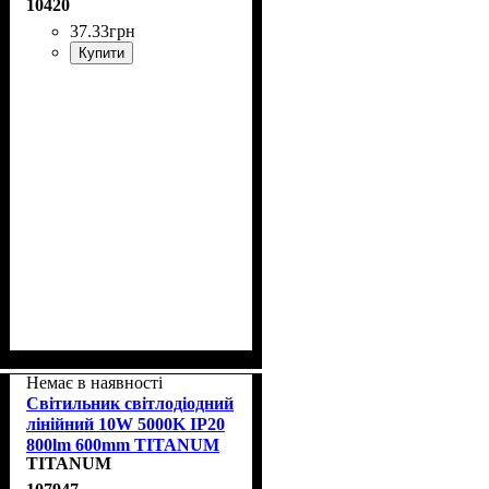
10420
37
.
33
грн
Купити
Немає в наявності
Світильник світлодіодний
лінійний 10W 5000K IP20
800lm 600mm TITANUM
TITANUM
TL-T5-10065