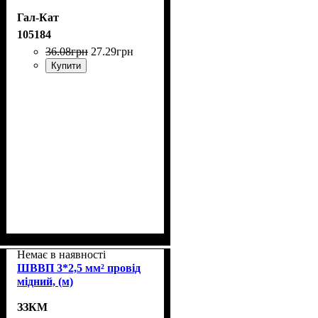
Гал-Кат
105184
36
.
08
грн
27
.
29
грн
Купити
Немає в наявності
ШВВП 3*2,5 мм² провід
мідний, (м)
ЗЗКМ