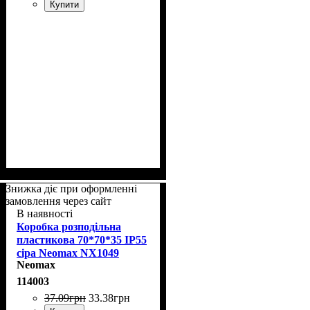
Купити
Знижка діє при оформленні
замовлення через сайт
В наявності
Коробка розподільна
пластикова 70*70*35 IP55
сіра Neomax NX1049
Neomax
114003
37
.
09
грн
33
.
38
грн