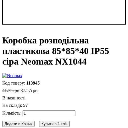
Коробка розподільна
пластикова 85*85*40 IP55
сіра Neomax NX1044
113945
41
.
75
грн
37
.
57
грн
В наявності
57
Додати в Кошик
Купити в 1 клік