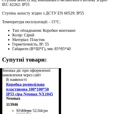
IEC 62262: IP55
Ступінь захисту згідно з ДСТУ EN 60529: IP55
Температура експлуатації: - 15°С.
Тип обладнання:
Коробки монтажні
Колір:
Сірий
Матеріал:
Пластик
Герметичність, IP:
55
Габарити (В*Ш*Г), мм:
85*85*40
Супутні товари:
Знижка діє при оформленні
замовлення через сайт
В наявності
Коробка розподільна
пластикова 100*100*50
IP55 сіра Neomax NX1045
Neomax
113946
57
.
83
грн
52
.
04
грн