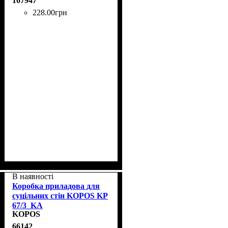
107947
228
.
00
грн
В наявності
Коробка приладова для
суцільних стін KOPOS KP
67/3_KA
KOPOS
66142