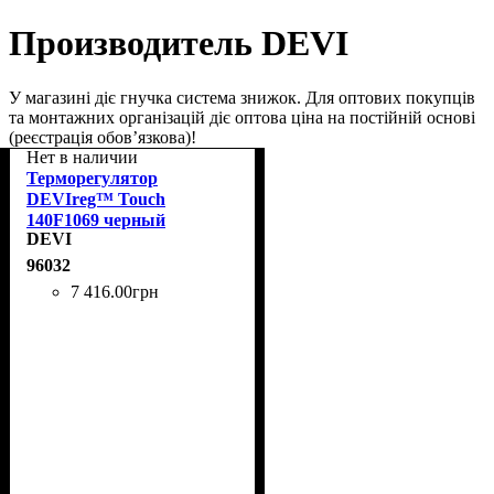
Производитель DEVI
У магазині діє гнучка система знижок. Для оптових покупців
та монтажних організацій діє оптова ціна на постійній основі
(реєстрація обов’язкова)!
Нет в наличии
Терморегулятор
DEVIreg™ Touch
140F1069 черный
DEVI
96032
7 416
.
00
грн