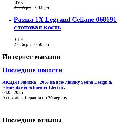
-19%
21
.
37
грн
17
.
33
грн
Рамка 1Х Legrand Celiane 068691
слоновая кость
-61%
27
.
26
грн
10
.
50
грн
Интернет-магазин
Последние новости
АКЦІЯ! Знижка - 20% на всю лінійку Sedna Design &
Elements від Schneider Electric.
04.05.2026
Акція діє з 1 травня по 30 червня.
Последние отзывы