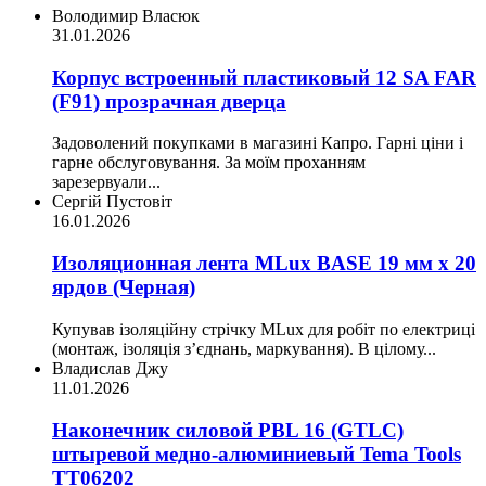
Володимир Власюк
31.01.2026
Корпус встроенный пластиковый 12 SA FAR
(F91) прозрачная дверца
Задоволений покупками в магазині Капро. Гарні ціни і
гарне обслуговування. За моїм проханням
зарезервуали...
Сергій Пустовіт
16.01.2026
Изоляционная лента MLux BASE 19 мм х 20
ярдов (Черная)
Купував ізоляційну стрічку MLux для робіт по електриці
(монтаж, ізоляція з’єднань, маркування). В цілому...
Владислав Джу
11.01.2026
Наконечник силовой PBL 16 (GTLC)
штыревой медно-алюминиевый Tema Tools
ТТ06202