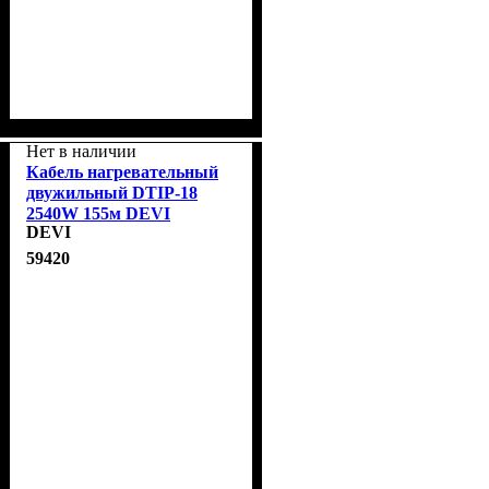
Нет в наличии
Кабель нагревательный
двужильный DTIP-18
2540W 155м DEVI
DEVI
140F0137
59420