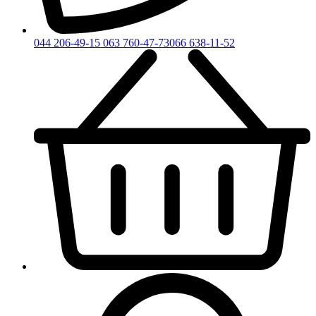
044 206-49-15
063 760-47-73
066 638-11-52