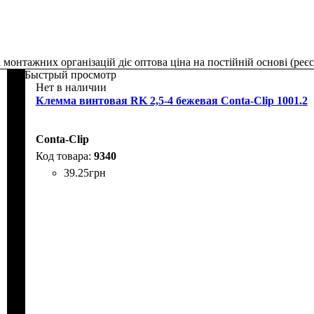
монтажних організацій діє оптова ціна на постійній основі (реєс
Быстрый просмотр
Нет в наличии
Клемма винтовая RK 2,5-4 бежевая Conta-Clip 1001.2
Conta-Clip
9340
39
.
25
грн