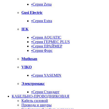
•Серия Zena
Gusi Electric
•Серия Extra
IEK
•Серия AQUATIC
•Серия ГЕРМЕС PLUS
•Серия ПРАЙМЕР
•Серия Форс
Mutlusan
VIKO
•Серия YASEMIN
Электромакс
•Серия Стандарт
КАБЕЛЬНО-ПРОВОДНИКОВАЯ
Кабель силовой
Провода и шнуры