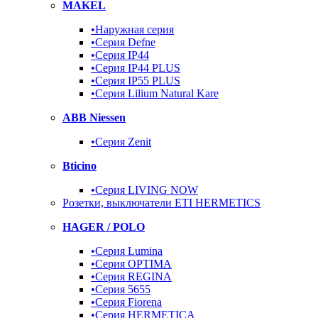
MAKEL
•Наружная серия
•Серия Defne
•Серия IP44
•Серия IP44 PLUS
•Серия IP55 PLUS
•Серия Lilium Natural Kare
ABB Niessen
•Серия Zenit
Bticino
•Серия LIVING NOW
Розетки, выключатели ETI HERMETICS
HAGER / POLO
•Серия Lumina
•Серия OPTIMA
•Серия REGINA
•Серия 5655
•Серия Fiorena
•Серия HERMETICA