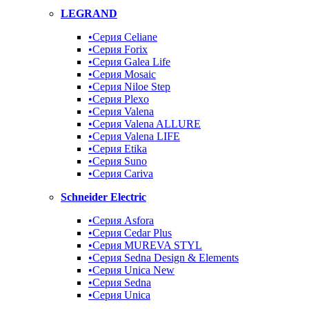
LEGRAND
•Серия Celiane
•Серия Forix
•Серия Galea Life
•Серия Mosaic
•Серия Niloe Step
•Серия Plexo
•Серия Valena
•Серия Valena ALLURE
•Серия Valena LIFE
•Серия Etika
•Серия Suno
•Серия Cariva
Schneider Electric
•Серия Asfora
•Серия Cedar Plus
•Серия MUREVA STYL
•Серия Sedna Design & Elements
•Серия Unica New
•Серия Sedna
•Серия Unica