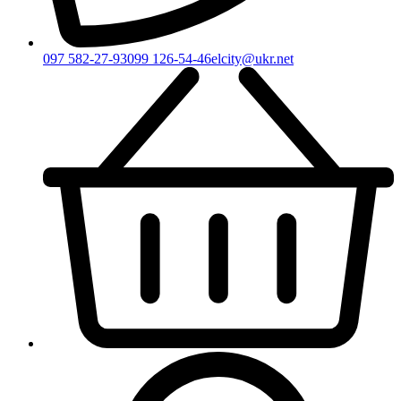
097 582-27-93
099 126-54-46
elcity@ukr.net