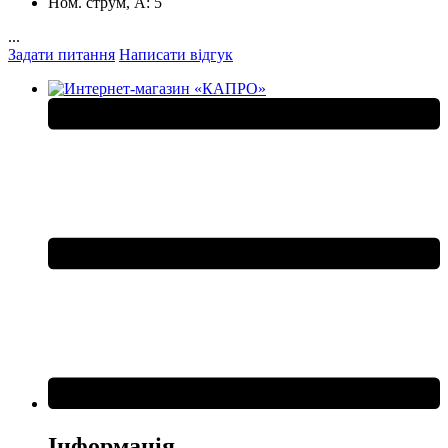
Ном. струм, А:
5
...
Задати питання
Написати відгук
Інформація