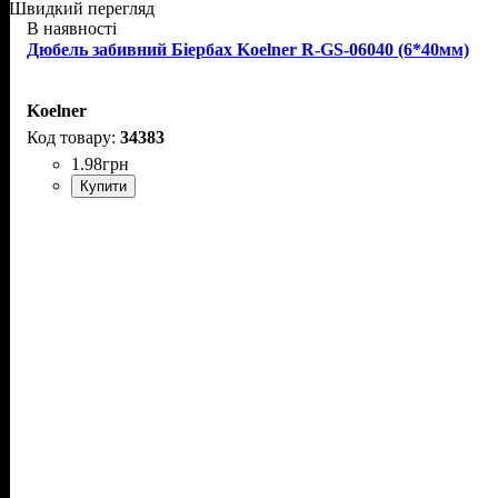
Швидкий перегляд
В наявності
Дюбель забивний Біербах Koelner R-GS-06040 (6*40мм)
Koelner
34383
1
.
98
грн
Купити