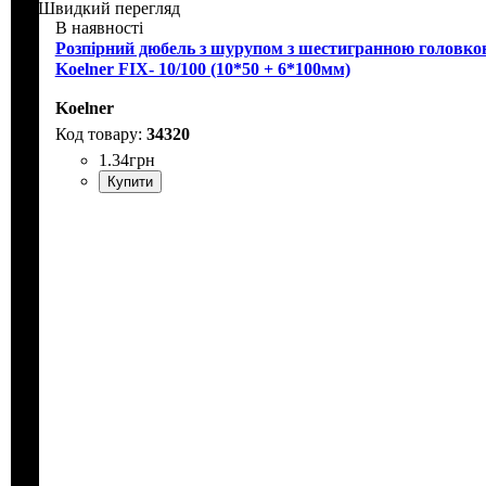
Швидкий перегляд
В наявності
Розпірний дюбель з шурупом з шестигранною головко
Koelner FIX- 10/100 (10*50 + 6*100мм)
Koelner
34320
1
.
34
грн
Купити