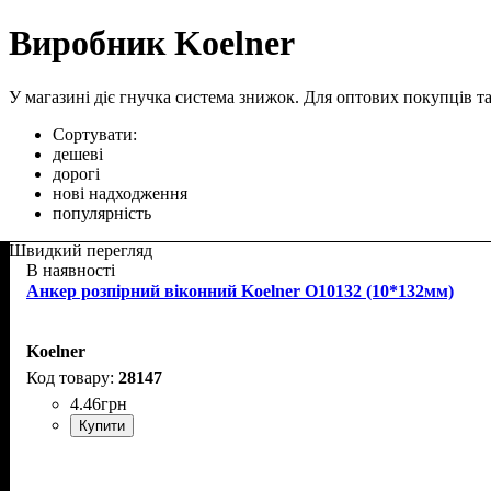
Виробник Koelner
У магазині діє гнучка система знижок. Для оптових покупців та 
Сортувати:
дешеві
дорогі
нові надходження
популярність
Швидкий перегляд
В наявності
Анкер розпірний віконний Koelner O10132 (10*132мм)
Koelner
28147
4
.
46
грн
Купити