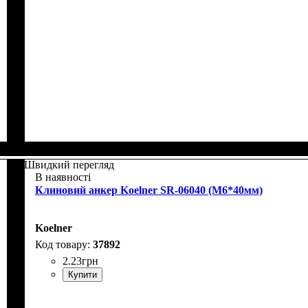
Швидкий перегляд
В наявності
Клиновий анкер Koelner SR-06040 (М6*40мм)
Koelner
37892
2
.
23
грн
Купити