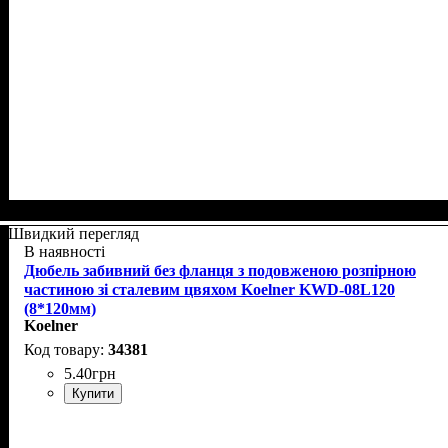
Швидкий перегляд
В наявності
Дюбель забивний без фланця з подовженою розпірною
частиною зі сталевим цвяхом Koelner KWD-08L120
(8*120мм)
Koelner
34381
5
.
40
грн
Купити