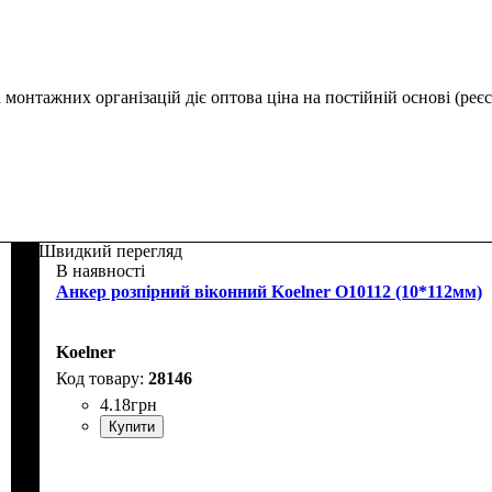
монтажних організацій діє оптова ціна на постійній основі (реєс
Швидкий перегляд
В наявності
Анкер розпірний віконний Koelner O10112 (10*112мм)
Koelner
28146
4
.
18
грн
Купити