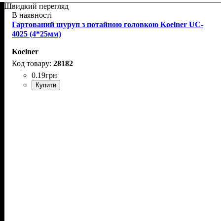
Швидкий перегляд
В наявності
Гартований шуруп з потайною головкою Koelner UC-
4025 (4*25мм)
Koelner
28182
0
.
19
грн
Купити