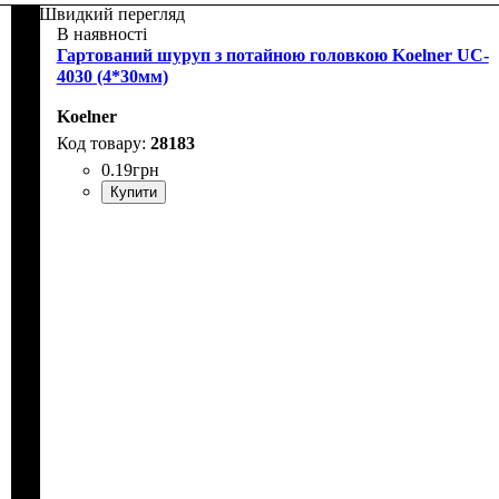
Швидкий перегляд
В наявності
Гартований шуруп з потайною головкою Koelner UC-
4030 (4*30мм)
Koelner
28183
0
.
19
грн
Купити