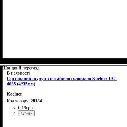
Швидкий перегляд
В наявності
Гартований шуруп з потайною головкою Koelner UC-
4035 (4*35мм)
Koelner
28184
0
.
19
грн
Купити