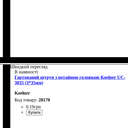
Швидкий перегляд
В наявності
Гартований шуруп з потайною головкою Koelner UC-
3035 (3*35мм)
Koelner
28170
0
.
19
грн
Купити