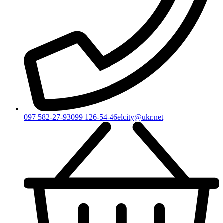
097 582-27-93
099 126-54-46
elcity@ukr.net