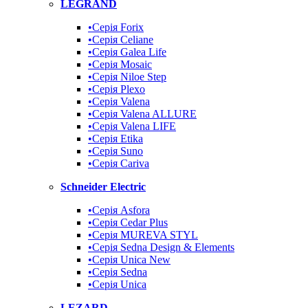
LEGRAND
•Cерія Forix
•Серія Celiane
•Серія Galea Life
•Серія Mosaic
•Серія Niloe Step
•Серія Plexo
•Серія Valena
•Серія Valena ALLURE
•Серія Valena LIFE
•Серія Etika
•Серія Suno
•Cерія Cariva
Schneider Electric
•Серія Asfora
•Серія Cedar Plus
•Серія MUREVA STYL
•Серія Sedna Design & Elements
•Серія Unica New
•Серія Sedna
•Серія Unica
LEZARD