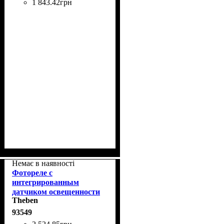
1 843
.
42
грн
Немає в наявності
Фотореле с
интегрированным
датчиком освещенности
Theben
LUNA 126 star E Theben
1260900
93549