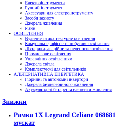
Електроінструменти
Ручний інструмент
Аксесуари для електроінструменту
Засоби захисту
Джерела живлення
Різне
ОСВІТЛЕННЯ
Вуличне та архітектурне освітлення
Комунальне, офісне та побутове освітлення
Ліхтарики, аварійне та переносне освітлення
Промислове освітлення
Управління освітленням
Джерела світла
Комплектуючі для світильників
АЛЬТЕРНАТИВНА ЕНЕРГЕТИКА
Гібридні та автономні інвертори
Джерела безперебійного живлення
Акумуляторні батареї та елементи живлення
Знижки
Рамка 1Х Legrand Celiane 068681
мускат