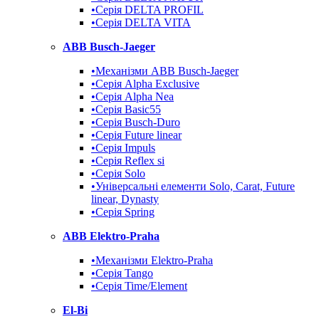
•Серія DELTA PROFIL
•Серія DELTA VITA
ABB Busch-Jaeger
•Механізми ABB Busch-Jaeger
•Серія Alpha Exclusive
•Серія Alpha Nea
•Серія Basic55
•Серія Busch-Duro
•Серія Future linear
•Серія Impuls
•Серія Reflex si
•Серія Solo
•Універсальні елементи Solo, Carat, Future
linear, Dynasty
•Серія Spring
ABB Elektro-Praha
•Механізми Elektro-Praha
•Серія Tango
•Серія Time/Element
El-Bi