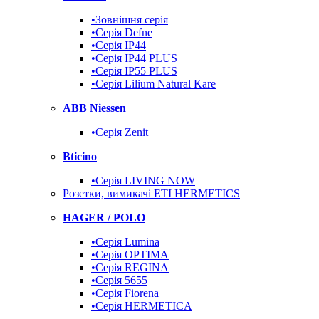
•Зовнішня серія
•Серія Defne
•Серія IP44
•Серія IP44 PLUS
•Серія IP55 PLUS
•Серія Lilium Natural Kare
ABB Niessen
•Серія Zenit
Bticino
•Серія LIVING NOW
Розетки, вимикачі ETI HERMETICS
HAGER / POLO
•Серія Lumina
•Серія OPTIMA
•Серія REGINA
•Серія 5655
•Серія Fiorena
•Серія HERMETICA