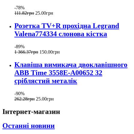
-78%
111
.
82
грн
25
.
00
грн
Розетка ТV+R прохідна Legrand
Valena774334 слонова кістка
-89%
1 366
.
37
грн
150
.
00
грн
Клавіша вимикача двоклавішного
ABB Time 3558E-A00652 32
сріблястий металік
-90%
262
.
28
грн
25
.
00
грн
Інтернет-магазин
Останні новини