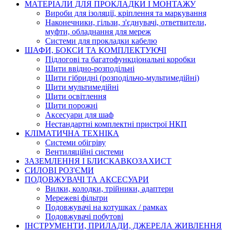
МАТЕРІАЛИ ДЛЯ ПРОКЛАДКИ І МОНТАЖУ
Вироби для ізоляції, кріплення та маркування
Наконечники, гільзи, з'єднувачі, ответвители,
муфти, обладнання для мереж
Системи для прокладки кабелю
ШАФИ, БОКСИ ТА КОМПЛЕКТУЮЧІ
Підлогові та багатофункціональні коробки
Щити ввідно-розподільні
Щити гібридні (розподільчо-мультимедійні)
Щити мультимедійні
Щити освітлення
Щити порожні
Аксесуари для шаф
Нестандартні комплектні пристрої НКП
КЛІМАТИЧНА ТЕХНІКА
Системи обігріву
Вентиляційні системи
ЗАЗЕМЛЕННЯ І БЛИСКАВКОЗАХИСТ
СИЛОВІ РОЗ'ЄМИ
ПОДОВЖУВАЧІ ТА АКСЕСУАРИ
Вилки, колодки, трійники, адаптери
Мережеві фільтри
Подовжувачі на котушках / рамках
Подовжувачі побутові
ІНСТРУМЕНТИ, ПРИЛАДИ, ДЖЕРЕЛА ЖИВЛЕННЯ