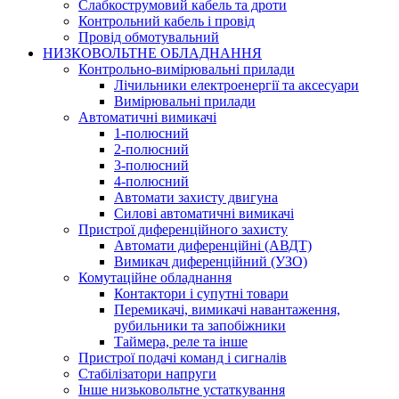
Слабкострумовий кабель та дроти
Контрольний кабель і провід
Провід обмотувальний
НИЗКОВОЛЬТНЕ ОБЛАДНАННЯ
Контрольно-вимірювальні прилади
Лічильники електроенергії та аксесуари
Вимірювальні прилади
Автоматичні вимикачі
1-полюсний
2-полюсний
3-полюсний
4-полюсний
Автомати захисту двигуна
Силові автоматичні вимикачі
Пристрої диференційного захисту
Автомати диференційні (АВДТ)
Вимикач диференційний (УЗО)
Комутаційне обладнання
Контактори і супутні товари
Перемикачі, вимикачі навантаження,
рубильники та запобіжники
Таймера, реле та інше
Пристрої подачі команд і сигналів
Cтабілізатори напруги
Інше низьковольтне устаткування