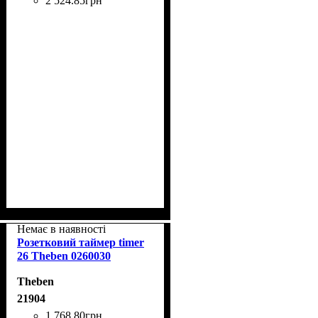
2 524
.
85
грн
Немає в наявності
Розетковий таймер timer
26 Theben 0260030
Theben
21904
1 768
.
80
грн