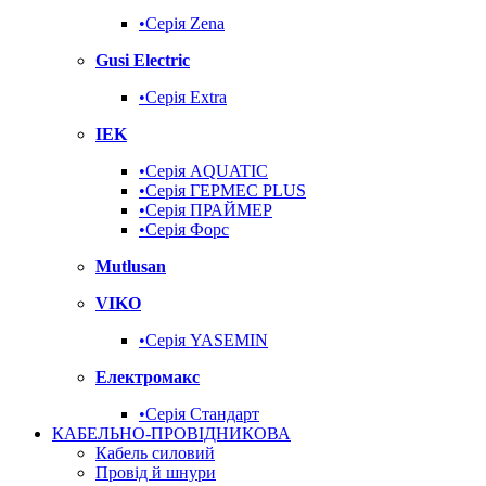
•Серія Zena
Gusi Electric
•Серія Extra
IEK
•Серія AQUATIC
•Серія ГЕРМЕС PLUS
•Серія ПРАЙМЕР
•Серія Форс
Mutlusan
VIKO
•Серія YASEMIN
Електромакс
•Серія Стандарт
КАБЕЛЬНО-ПРОВІДНИКОВА
Кабель силовий
Провід й шнури