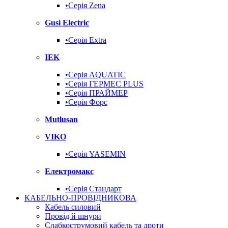
•Серія Zena
Gusi Electric
•Серія Extra
IEK
•Серія AQUATIC
•Серія ГЕРМЕС PLUS
•Серія ПРАЙМЕР
•Серія Форс
Mutlusan
VIKO
•Серія YASEMIN
Електромакс
•Серія Стандарт
КАБЕЛЬНО-ПРОВІДНИКОВА
Кабель силовий
Провід й шнури
Слабкострумовий кабель та дроти