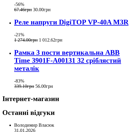
-56%
67
.
46
грн
30
.
00
грн
Реле напруги DigiTOP VP-40A M3R
-21%
1 274
.
00
грн
1 012
.
62
грн
Рамка 3 пости вертикальна ABB
Time 3901F-A00131 32 сріблястий
металік
-83%
339
.
10
грн
56
.
00
грн
Інтернет-магазин
Останні відгуки
Володимир Власюк
31.01.2026