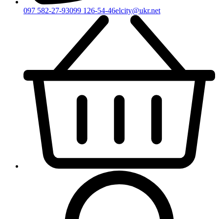
097 582-27-93
099 126-54-46
elcity@ukr.net