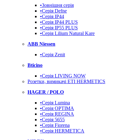
•Зовнішня серія
•Серія Defne
•Серія IP44
•Серія IP44 PLUS
•Серія IP55 PLUS
•Серія Lilium Natural Kare
ABB Niessen
•Серія Zenit
Bticino
•Серія LIVING NOW
Розетки, вимикачі ETI HERMETICS
HAGER / POLO
•Серія Lumina
•Серія OPTIMA
•Серія REGINA
•Серія 5655
•Серія Fiorena
•Серія HERMETICA