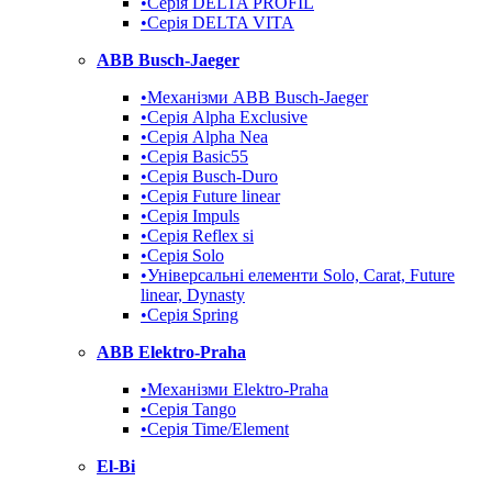
•Серія DELTA PROFIL
•Серія DELTA VITA
ABB Busch-Jaeger
•Механізми ABB Busch-Jaeger
•Серія Alpha Exclusive
•Серія Alpha Nea
•Серія Basic55
•Серія Busch-Duro
•Серія Future linear
•Серія Impuls
•Серія Reflex si
•Серія Solo
•Універсальні елементи Solo, Carat, Future
linear, Dynasty
•Серія Spring
ABB Elektro-Praha
•Механізми Elektro-Praha
•Серія Tango
•Серія Time/Element
El-Bi