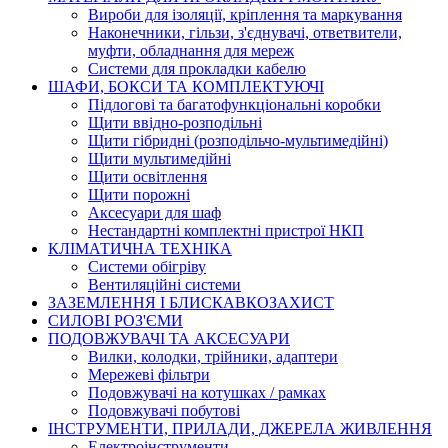
Вироби для ізоляції, кріплення та маркування
Наконечники, гільзи, з'єднувачі, ответвители,
муфти, обладнання для мереж
Системи для прокладки кабелю
ШАФИ, БОКСИ ТА КОМПЛЕКТУЮЧІ
Підлогові та багатофункціональні коробки
Щити ввідно-розподільні
Щити гібридні (розподільчо-мультимедійні)
Щити мультимедійні
Щити освітлення
Щити порожні
Аксесуари для шаф
Нестандартні комплектні пристрої НКП
КЛІМАТИЧНА ТЕХНІКА
Системи обігріву
Вентиляційні системи
ЗАЗЕМЛЕННЯ І БЛИСКАВКОЗАХИСТ
СИЛОВІ РОЗ'ЄМИ
ПОДОВЖУВАЧІ ТА АКСЕСУАРИ
Вилки, колодки, трійники, адаптери
Мережеві фільтри
Подовжувачі на котушках / рамках
Подовжувачі побутові
ІНСТРУМЕНТИ, ПРИЛАДИ, ДЖЕРЕЛА ЖИВЛЕННЯ
Електроінструменти