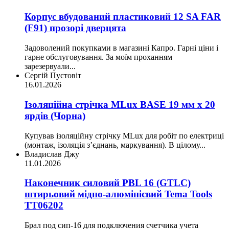
Корпус вбудований пластиковий 12 SA FAR
(F91) прозорі дверцята
Задоволений покупками в магазині Капро. Гарні ціни і
гарне обслуговування. За моїм проханням
зарезервуали...
Сергій Пустовіт
16.01.2026
Ізоляційна стрічка MLux BASE 19 мм х 20
ярдів (Чорна)
Купував ізоляційну стрічку MLux для робіт по електриці
(монтаж, ізоляція з’єднань, маркування). В цілому...
Владислав Джу
11.01.2026
Наконечник силовий PBL 16 (GTLC)
штирьовий мідно-алюмінієвий Tema Tools
ТТ06202
Брал под сип-16 для подключения счетчика учета