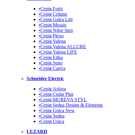
•Cерія Forix
•Серія Celiane
•Серія Galea Life
•Серія Mosaic
•Серія Niloe Step
•Серія Plexo
•Серія Valena
•Серія Valena ALLURE
•Серія Valena LIFE
•Серія Etika
•Серія Suno
•Cерія Cariva
Schneider Electric
•Серія Asfora
•Серія Cedar Plus
•Серія MUREVA STYL
•Серія Sedna Design & Elements
•Серія Unica New
•Серія Sedna
•Серія Unica
LEZARD