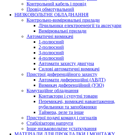
Контрольний кабель і провід
Провід обмотувальний
НИЗКОВОЛЬТНЕ ОБЛАДНАННЯ
Контрольно-вимірювальні прилади
Лічильники електроенергії та аксесуари
Вимірювальні прилади
Автоматичні вимикачі
1-полюсний
2-полюсний
3-полюсний
4-полюсний
Автомати захисту двигуна
Силові автоматичні вимикачі
Пристрої диференційного захисту
Автомати диференційні (АВДТ)
Вимикач диференційний (УЗО)
Комутаційне обладнання
Контактори і супутні товари
Перемикачі, вимикачі навантаження,
рубильники та запобіжники
Таймера, реле та інше
Пристрої подачі команд і сигналів
Cтабілізатори напруги
Інше низьковольтне устаткування
МАТЕРІАЛИ ДЛЯ ПРОКЛАДКИ І МОНТАЖУ