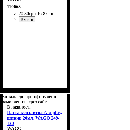
110068
20
.
80
грн
16
.
87
грн
Купити
Знижка діє при оформленні
замовлення через сайт
В наявності
Паста контактна Alu-plus,
шприц 20мл, WAGO 249-
130
WAGO