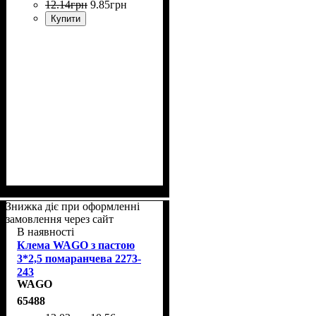
12
.
14
грн
9
.
85
грн
Купити
Знижка діє при оформленні
замовлення через сайт
В наявності
Клема WAGO з пастою
3*2,5 помаранчева 2273-
243
WAGO
65488