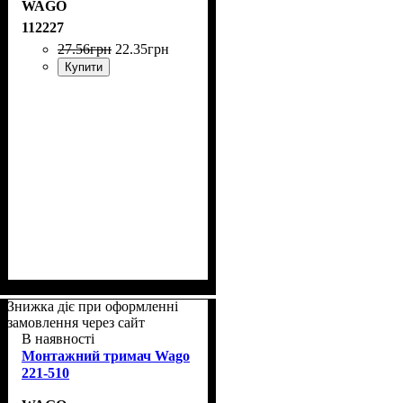
WAGO
112227
27
.
56
грн
22
.
35
грн
Купити
Знижка діє при оформленні
замовлення через сайт
В наявності
Монтажний тримач Wago
221-510