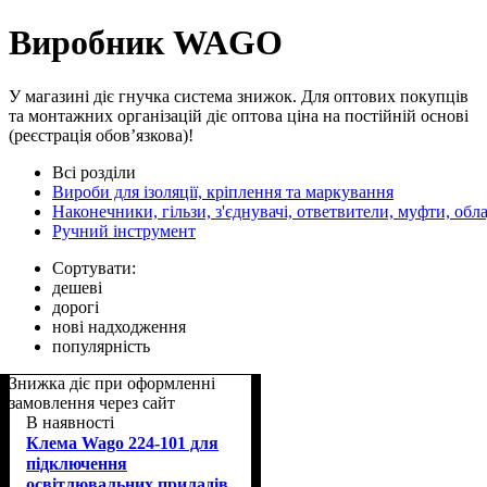
Виробник WAGO
У магазині діє гнучка система знижок. Для оптових покупців
та монтажних організацій діє оптова ціна на постійній основі
(реєстрація обов’язкова)!
Всі розділи
Вироби для ізоляції, кріплення та маркування
Наконечники, гільзи, з'єднувачі, ответвители, муфти, об
Ручний інструмент
Сортувати:
дешеві
дорогі
нові надходження
популярність
Знижка діє при оформленні
замовлення через сайт
В наявності
Клема Wago 224-101 для
підключення
освітлювальних приладів