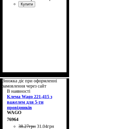
Купити
Знижка діє при оформленні
замовлення через сайт
В наявності
Клема Wago 221-415 з
важелем для 5-ти
провідників
WAGO
76964
38
.
27
грн
31
.
04
грн