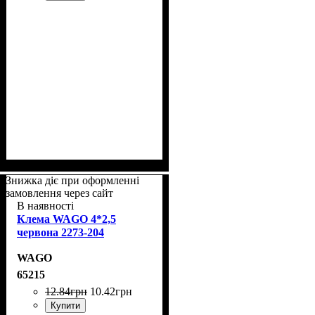
Знижка діє при оформленні
замовлення через сайт
В наявності
Клема WAGO 4*2,5
червона 2273-204
WAGO
65215
12
.
84
грн
10
.
42
грн
Купити