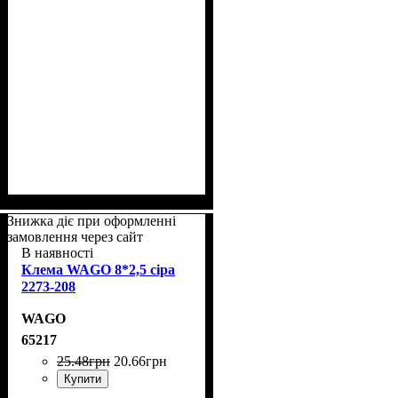
Знижка діє при оформленні
замовлення через сайт
В наявності
Клема WAGO 8*2,5 сіра
2273-208
WAGO
65217
25
.
48
грн
20
.
66
грн
Купити