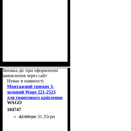
Знижка діє при оформленні
замовлення через сайт
Немає в наявності
Монтажний тримач 3-
ходовий Wago 221-2523
для гвинтового кріплення
WAGO
сірий
104747
42
.
66
грн
31
.
35
грн