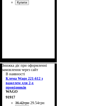
Купити
Знижка діє при оформленні
замовлення через сайт
В наявності
Клема Wago 221-612 з
важелем для 2-х
провідників
WAGO
91917
36
.
42
грн
29
.
54
грн