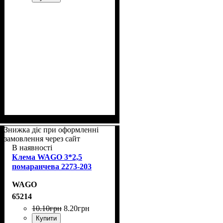
Знижка діє при оформленні
замовлення через сайт
В наявності
Клема WAGO 3*2,5
помаранчева 2273-203
WAGO
65214
10
.
10
грн
8
.
20
грн
Купити