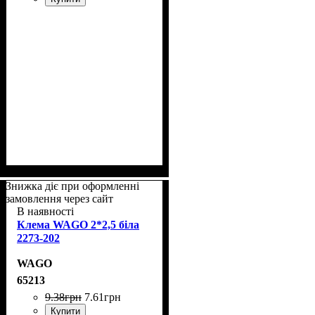
Знижка діє при оформленні
замовлення через сайт
В наявності
Клема WAGO 2*2,5 біла
2273-202
WAGO
65213
9
.
38
грн
7
.
61
грн
Купити