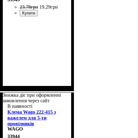
23
.
78
грн
19
.
29
грн
Купити
Знижка діє при оформленні
замовлення через сайт
В наявності
Клема Wago 222-415 з
важелем для 5-ти
провідників
WAGO
33944