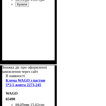
Купити
Знижка діє при оформленні
замовлення через сайт
В наявності
Клема WAGO з пастою
5*2,5 жовта 2273-245
WAGO
65490
19
.
27
грн
15
.
62
грн