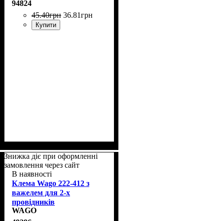
94824
45
.
40
грн
36
.
81
грн
Купити
Знижка діє при оформленні
замовлення через сайт
В наявності
Клема Wago 222-412 з
важелем для 2-х
провідників
WAGO