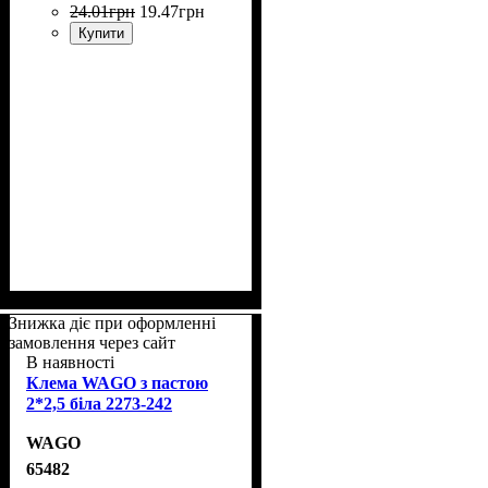
24
.
01
грн
19
.
47
грн
Купити
Знижка діє при оформленні
замовлення через сайт
В наявності
Клема WAGO з пастою
2*2,5 біла 2273-242
WAGO
65482