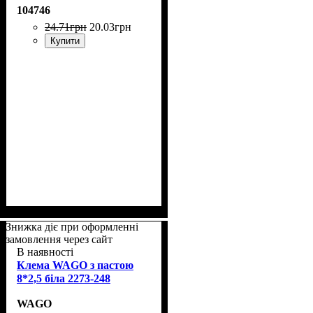
104746
24
.
71
грн
20
.
03
грн
Купити
Знижка діє при оформленні
замовлення через сайт
В наявності
Клема WAGO з пастою
8*2,5 біла 2273-248
WAGO