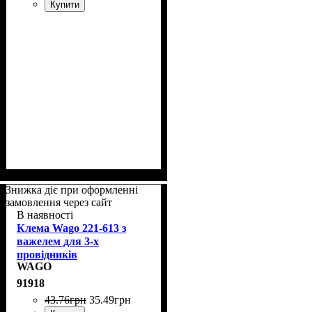
Купити
Знижка діє при оформленні
замовлення через сайт
В наявності
Клема Wago 221-613 з
важелем для 3-х
провідників
WAGO
91918
43
.
76
грн
35
.
49
грн