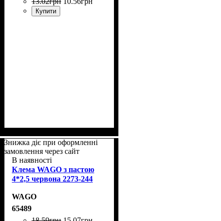
13
.
02
грн
10
.
56
грн
Купити
Знижка діє при оформленні
замовлення через сайт
В наявності
Клема WAGO з пастою
4*2,5 червона 2273-244
WAGO
65489
18
.
59
грн
15
.
07
грн