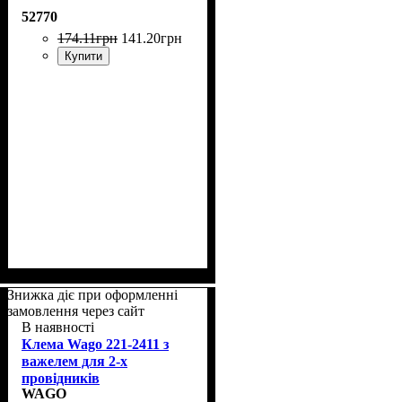
52770
174
.
11
грн
141
.
20
грн
Купити
Знижка діє при оформленні
замовлення через сайт
В наявності
Клема Wago 221-2411 з
важелем для 2-х
провідників
WAGO