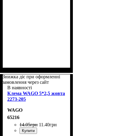
Знижка діє при оформленні
замовлення через сайт
В наявності
Клема WAGO 5*2,5 жовта
2273-205
WAGO
65216
14
.
05
грн
11
.
40
грн
Купити