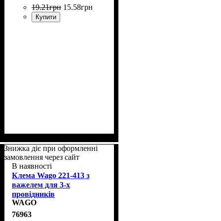
19
.
21
грн
15
.
58
грн
Купити
Знижка діє при оформленні
замовлення через сайт
В наявності
Клема Wago 221-413 з
важелем для 3-х
провідників
WAGO
76963