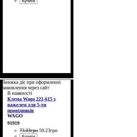
Купити
Знижка діє при оформленні
замовлення через сайт
В наявності
Клема Wago 221-615 з
важелем для 5-ти
провідників
WAGO
91919
73
.
03
грн
59
.
23
грн
Купити