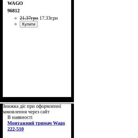
WAGO
96812
21
.
37
грн
17
.
33
грн
Купити
Знижка діє при оформленні
замовлення через сайт
В наявності
Монтажний тримач Wago
222-510