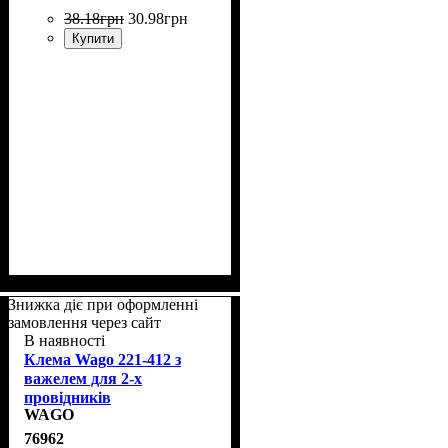
38
.
18
грн
30
.
98
грн
Купити
Знижка діє при оформленні
замовлення через сайт
В наявності
Клема Wago 221-412 з
важелем для 2-х
провідників
WAGO
76962