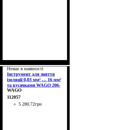
Немає в наявності
Інструмент для зняття
ізоляції 0,03 мм² … 16 мм²
та кусачками WAGO 206-
WAGO
1125
112057
5 280
.
72
грн