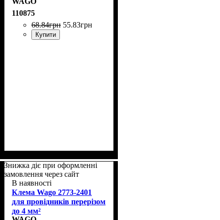
WAGO
110875
68
.
84
грн
55
.
83
грн
Купити
Знижка діє при оформленні
замовлення через сайт
В наявності
Клема Wago 2773-2401
для провідників перерізом
до 4 мм²
WAGO