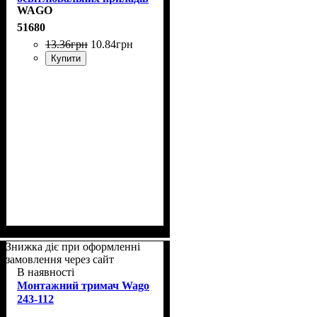
WAGO
51680
13
.
36
грн
10
.
84
грн
Купити
Знижка діє при оформленні
замовлення через сайт
В наявності
Монтажний тримач Wago
243-112