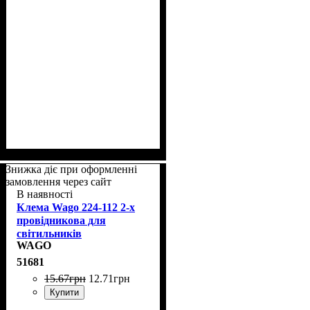
Знижка діє при оформленні
замовлення через сайт
В наявності
Клема Wago 224-112 2-х
провідникова для
світильників
WAGO
51681
15
.
67
грн
12
.
71
грн
Купити