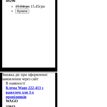
49296
19
.
04
грн
15
.
45
грн
Купити
Знижка діє при оформленні
замовлення через сайт
В наявності
Клема Wago 222-413 з
важелем для 3-х
провідників
WAGO
33943