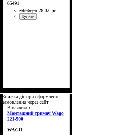
65491
34
.
56
грн
28
.
02
грн
Купити
Знижка діє при оформленні
замовлення через сайт
В наявності
Монтажний тримач Wago
221-500
WAGO