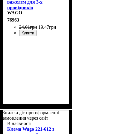
важелем для 3-х
провідників
WAGO
76963
24
.
01
грн
19
.
47
грн
Купити
Знижка діє при оформленні
замовлення через сайт
В наявності
Клема Wago 221-612 з