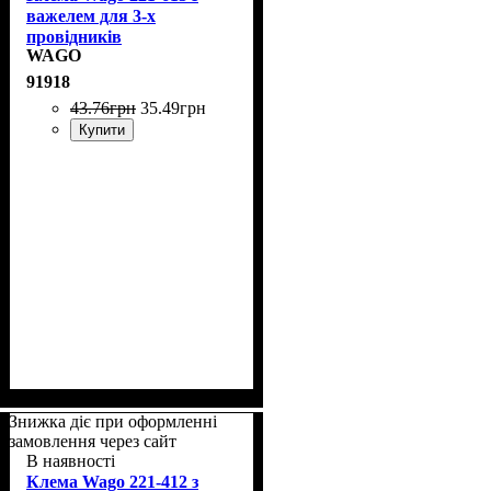
важелем для 3-х
провідників
WAGO
91918
43
.
76
грн
35
.
49
грн
Купити
Знижка діє при оформленні
замовлення через сайт
В наявності
Клема Wago 221-412 з