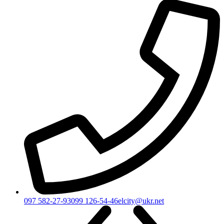
097 582-27-93
099 126-54-46
elcity@ukr.net