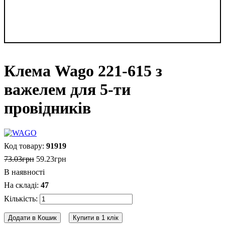
Клема Wago 221-615 з
важелем для 5-ти
провідників
91919
73
.
03
грн
59
.
23
грн
В наявності
47
Додати в Кошик
Купити в 1 клік