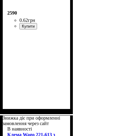
2590
0
.
62
грн
Купити
Знижка діє при оформленні
замовлення через сайт
В наявності
Клема Wago 221-613 з