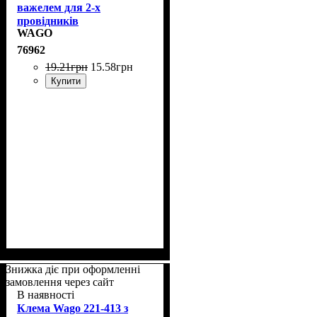
важелем для 2-х
провідників
WAGO
76962
19
.
21
грн
15
.
58
грн
Купити
Знижка діє при оформленні
замовлення через сайт
В наявності
Клема Wago 221-413 з