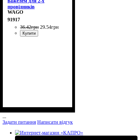
важелем для 2-х
провідників
WAGO
91917
36
.
42
грн
29
.
54
грн
Купити
...
Задати питання
Написати відгук