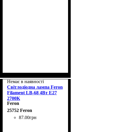
Немає в наявності
Світлодіодна лампа Feron
Filament LB-68 4Вт E27
2700K
Feron
25752 Feron
87
.
00
грн