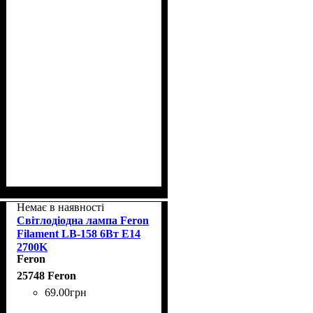
Немає в наявності
Світлодіодна лампа Feron
Filament LB-158 6Вт E14
2700K
Feron
25748 Feron
69
.
00
грн