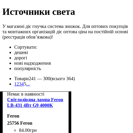
Источники света
У магазині діє гнучка система знижок. Для оптових покупців
та монтажних організацій діє оптова ціна на постійній основі
(реєстрація обов’язкова)!
Сортувати:
дешеві
дорогі
нові надходження
популярність
Товари
241 —
300
(всього 364)
1
2
3
4
5
...
Немає в наявності
Світлодіодна лампа Feron
LB-431 4Вт G9 4000K
Feron
25756 Feron
84
.
00
грн