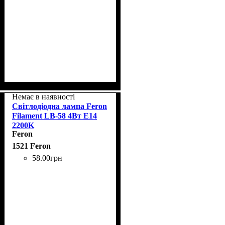
Немає в наявності
Світлодіодна лампа Feron
Filament LB-58 4Вт E14
2200K
Feron
1521 Feron
58
.
00
грн