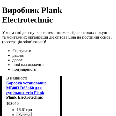
Виробник Plank
Electrotechnic
У магазині діє гнучка система знижок. Для оптових покупців
та монтажних організацій діє оптова ціна на постійній основі
(реєстрація обов’язкова)!
Сортувати:
дешеві
дорогі
нові надходження
популярність
В наявності
Коробка установочна
MB003 D65×60 для
суцільних стін Plank
Plank Electrotechnic
PLK5103500
103040
16
.
61
грн
Купити