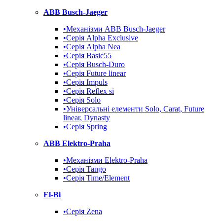
ABB Busch-Jaeger
•Механізми ABB Busch-Jaeger
•Серія Alpha Exclusive
•Серія Alpha Nea
•Серія Basic55
•Серія Busch-Duro
•Серія Future linear
•Серія Impuls
•Серія Reflex si
•Серія Solo
•Універсальні елементи Solo, Carat, Future
linear, Dynasty
•Серія Spring
ABB Elektro-Praha
•Механізми Elektro-Praha
•Серія Tango
•Серія Time/Element
El-Bi
•Серія Zena