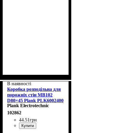
В наявності
Коробка розподільна для
порожніх стін MB102
D80×45 Plank PLK6002400
Plank Electrotechnic
102862
44
.
51
грн
Купити