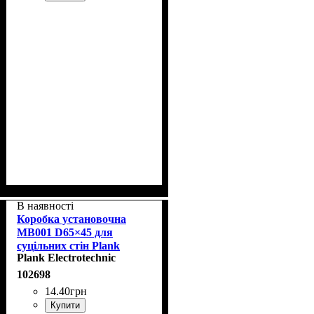
В наявності
Коробка установочна
MB001 D65×45 для
суцільних стін Plank
Plank Electrotechnic
PLK5001500
102698
14
.
40
грн
Купити