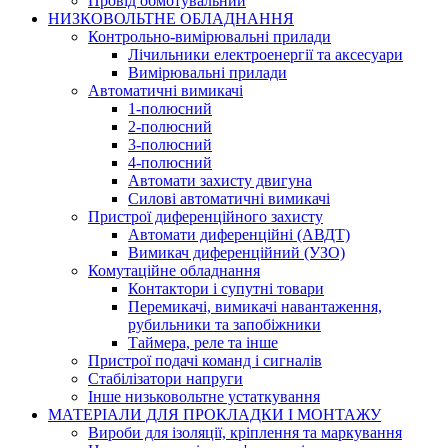
Провід обмотувальний
НИЗКОВОЛЬТНЕ ОБЛАДНАННЯ
Контрольно-вимірювальні прилади
Лічильники електроенергії та аксесуари
Вимірювальні прилади
Автоматичні вимикачі
1-полюсний
2-полюсний
3-полюсний
4-полюсний
Автомати захисту двигуна
Силові автоматичні вимикачі
Пристрої диференційного захисту
Автомати диференційні (АВДТ)
Вимикач диференційний (УЗО)
Комутаційне обладнання
Контактори і супутні товари
Перемикачі, вимикачі навантаження,
рубильники та запобіжники
Таймера, реле та інше
Пристрої подачі команд і сигналів
Cтабілізатори напруги
Інше низьковольтне устаткування
МАТЕРІАЛИ ДЛЯ ПРОКЛАДКИ І МОНТАЖУ
Вироби для ізоляції, кріплення та маркування