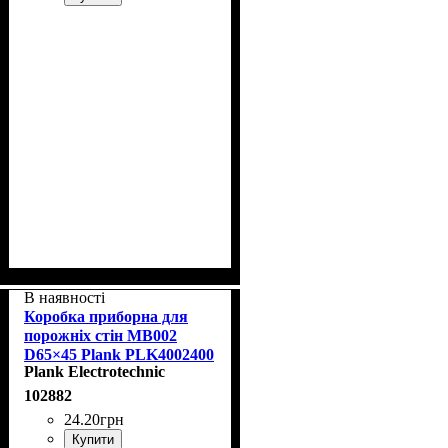
В наявності
Коробка приборна для
порожніх стін MB002
D65×45 Plank PLK4002400
Plank Electrotechnic
102882
24
.
20
грн
Купити