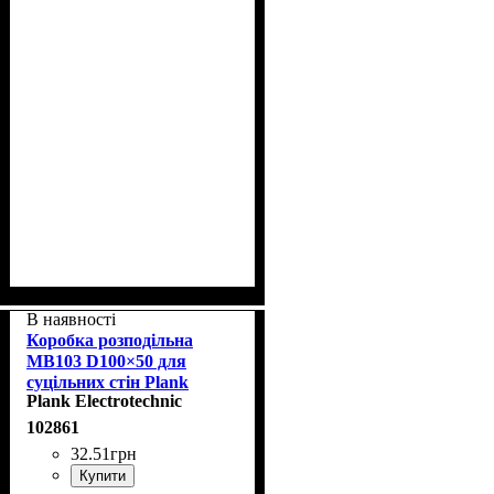
В наявності
Коробка розподільна
MB103 D100×50 для
суцільних стін Plank
Plank Electrotechnic
PLK6103500
102861
32
.
51
грн
Купити