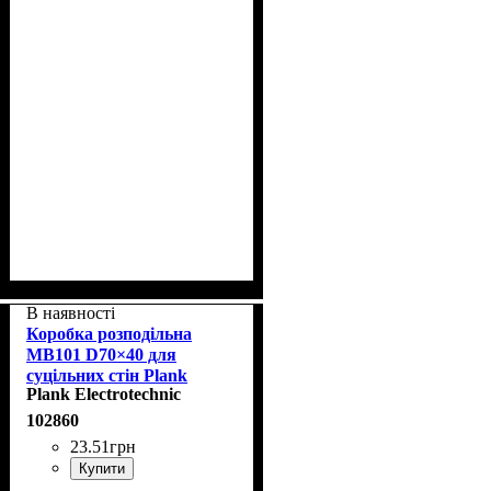
В наявності
Коробка розподільна
MB101 D70×40 для
суцільних стін Plank
Plank Electrotechnic
PLK6101500
102860
23
.
51
грн
Купити