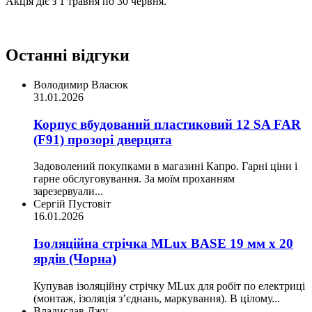
Акція діє з 1 травня по 30 червня.
Останні відгуки
Володимир Власюк
31.01.2026
Корпус вбудований пластиковий 12 SA FAR
(F91) прозорі дверцята
Задоволений покупками в магазині Капро. Гарні ціни і
гарне обслуговування. За моїм проханням
зарезервуали...
Сергій Пустовіт
16.01.2026
Ізоляційна стрічка MLux BASE 19 мм х 20
ярдів (Чорна)
Купував ізоляційну стрічку MLux для робіт по електриці
(монтаж, ізоляція з’єднань, маркування). В цілому...
Владислав Джу