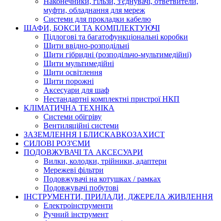
Наконечники, гільзи, з'єднувачі, ответвители,
муфти, обладнання для мереж
Системи для прокладки кабелю
ШАФИ, БОКСИ ТА КОМПЛЕКТУЮЧІ
Підлогові та багатофункціональні коробки
Щити ввідно-розподільні
Щити гібридні (розподільчо-мультимедійні)
Щити мультимедійні
Щити освітлення
Щити порожні
Аксесуари для шаф
Нестандартні комплектні пристрої НКП
КЛІМАТИЧНА ТЕХНІКА
Системи обігріву
Вентиляційні системи
ЗАЗЕМЛЕННЯ І БЛИСКАВКОЗАХИСТ
СИЛОВІ РОЗ'ЄМИ
ПОДОВЖУВАЧІ ТА АКСЕСУАРИ
Вилки, колодки, трійники, адаптери
Мережеві фільтри
Подовжувачі на котушках / рамках
Подовжувачі побутові
ІНСТРУМЕНТИ, ПРИЛАДИ, ДЖЕРЕЛА ЖИВЛЕННЯ
Електроінструменти
Ручний інструмент