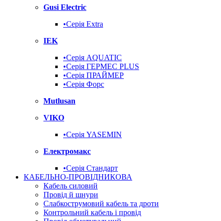
Gusi Electric
•Серія Extra
IEK
•Серія AQUATIC
•Серія ГЕРМЕС PLUS
•Серія ПРАЙМЕР
•Серія Форс
Mutlusan
VIKO
•Серія YASEMIN
Електромакс
•Серія Стандарт
КАБЕЛЬНО-ПРОВІДНИКОВА
Кабель силовий
Провід й шнури
Слабкострумовий кабель та дроти
Контрольний кабель і провід