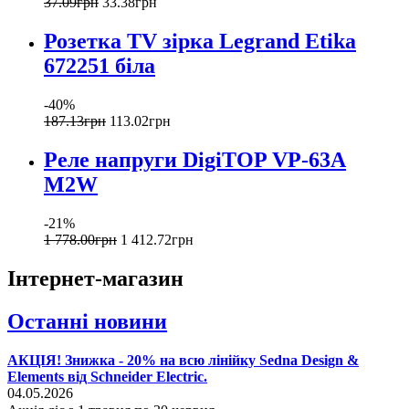
37
.
09
грн
33
.
38
грн
Розетка TV зірка Legrand Etika
672251 біла
-40%
187
.
13
грн
113
.
02
грн
Реле напруги DigiTOP VP-63A
M2W
-21%
1 778
.
00
грн
1 412
.
72
грн
Інтернет-магазин
Останні новини
АКЦІЯ! Знижка - 20% на всю лінійку Sedna Design &
Elements від Schneider Electric.
04.05.2026