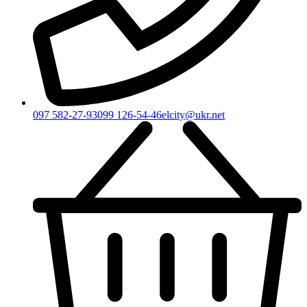
097 582-27-93
099 126-54-46
elcity@ukr.net