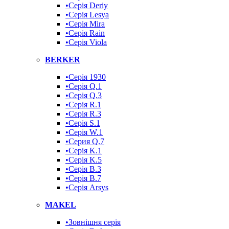
•Серія Deriy
•Серія Lesya
•Серія Mira
•Серія Rain
•Серія Viola
BERKER
•Серія 1930
•Серія Q.1
•Серія Q.3
•Серія R.1
•Серія R.3
•Серія S.1
•Серія W.1
•Серия Q.7
•Серія K.1
•Серія K.5
•Серія B.3
•Серія B.7
•Серія Arsys
MAKEL
•Зовнішня серія