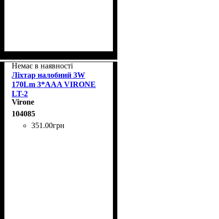
Немає в наявності
Ліхтар налобний 3W
170Lm 3*AAA VIRONE
LT-2
Virone
104085
351
.
00
грн