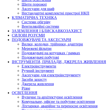
Щити порожні
Аксесуари для шаф
Нестандартні комплектні пристрої НКП
КЛІМАТИЧНА ТЕХНІКА
Системи обігріву
Вентиляційні системи
ЗАЗЕМЛЕННЯ І БЛИСКАВКОЗАХИСТ
СИЛОВІ РОЗ'ЄМИ
ПОДОВЖУВАЧІ ТА АКСЕСУАРИ
Вилки, колодки, трійники, адаптери
Мережеві фільтри
Подовжувачі на котушках / рамках
Подовжувачі побутові
ІНСТРУМЕНТИ, ПРИЛАДИ, ДЖЕРЕЛА ЖИВЛЕННЯ
Електроінструменти
Ручний інструмент
Аксесуари для електроінструменту
Засоби захисту
Джерела живлення
Різне
ОСВІТЛЕННЯ
Вуличне та архітектурне освітлення
Комунальне, офісне та побутове освітлення
Ліхтарики, аварійне та переносне освітлення