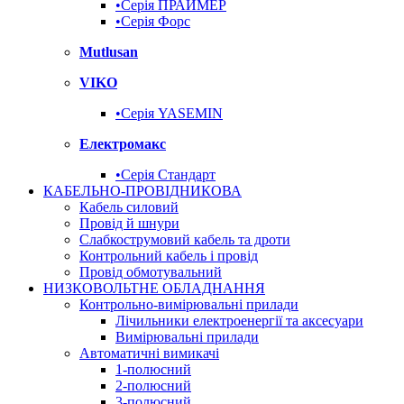
•Серія ПРАЙМЕР
•Серія Форс
Mutlusan
VIKO
•Серія YASEMIN
Електромакс
•Серія Стандарт
КАБЕЛЬНО-ПРОВІДНИКОВА
Кабель силовий
Провід й шнури
Слабкострумовий кабель та дроти
Контрольний кабель і провід
Провід обмотувальний
НИЗКОВОЛЬТНЕ ОБЛАДНАННЯ
Контрольно-вимірювальні прилади
Лічильники електроенергії та аксесуари
Вимірювальні прилади
Автоматичні вимикачі
1-полюсний
2-полюсний
3-полюсний