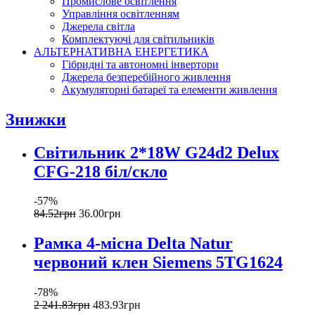
Промислове освітлення
Управління освітленням
Джерела світла
Комплектуючі для світильників
АЛЬТЕРНАТИВНА ЕНЕРГЕТИКА
Гібридні та автономні інвертори
Джерела безперебійного живлення
Акумуляторні батареї та елементи живлення
Знижки
Світильник 2*18W G24d2 Delux
CFG-218 біл/скло
-57%
84
.
52
грн
36
.
00
грн
Рамка 4-місна Delta Natur
червоний клен Siemens 5TG1624
-78%
2 241
.
83
грн
483
.
93
грн