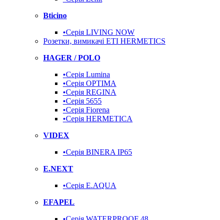
Bticino
•Серія LIVING NOW
Розетки, вимикачі ETI HERMETICS
HAGER / POLO
•Серія Lumina
•Серія OPTIMA
•Серія REGINA
•Серія 5655
•Серія Fiorena
•Серія HERMETICA
VIDEX
•Серія BINERA IP65
E.NEXT
•Серія E.AQUA
EFAPEL
•Серія WATERPROOF 48