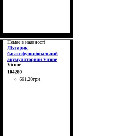
Немає в наявності
Ліхтарик
багатофункціональний
акумуляторний Virone
Virone
WL-4 3Вт+1Вт LED
1200мАч Li-Po
104280
691
.
20
грн