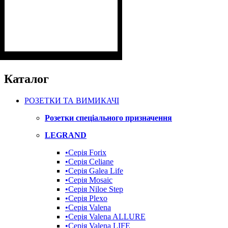
Каталог
РОЗЕТКИ ТА ВИМИКАЧІ
Розетки спеціального призначення
LEGRAND
•Cерія Forix
•Серія Celiane
•Серія Galea Life
•Серія Mosaic
•Серія Niloe Step
•Серія Plexo
•Серія Valena
•Серія Valena ALLURE
•Серія Valena LIFE