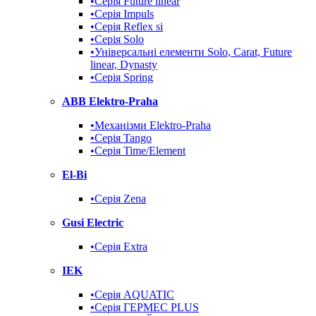
•Серія Future linear
•Серія Impuls
•Серія Reflex si
•Серія Solo
•Універсальні елементи Solo, Carat, Future
linear, Dynasty
•Серія Spring
ABB Elektro-Praha
•Механізми Elektro-Praha
•Серія Tango
•Серія Time/Element
El-Bi
•Серія Zena
Gusi Electric
•Серія Extra
IEK
•Серія AQUATIC
•Серія ГЕРМЕС PLUS