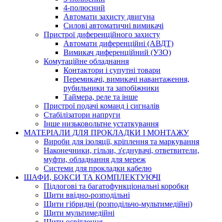
4-полюсний
Автомати захисту двигуна
Силові автоматичні вимикачі
Пристрої диференційного захисту
Автомати диференційні (АВДТ)
Вимикач диференційний (УЗО)
Комутаційне обладнання
Контактори і супутні товари
Перемикачі, вимикачі навантаження,
рубильники та запобіжники
Таймера, реле та інше
Пристрої подачі команд і сигналів
Cтабілізатори напруги
Інше низьковольтне устаткування
МАТЕРІАЛИ ДЛЯ ПРОКЛАДКИ І МОНТАЖУ
Вироби для ізоляції, кріплення та маркування
Наконечники, гільзи, з'єднувачі, ответвители,
муфти, обладнання для мереж
Системи для прокладки кабелю
ШАФИ, БОКСИ ТА КОМПЛЕКТУЮЧІ
Підлогові та багатофункціональні коробки
Щити ввідно-розподільні
Щити гібридні (розподільчо-мультимедійні)
Щити мультимедійні
Щити освітлення