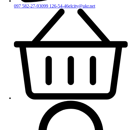
097 582-27-93
099 126-54-46
elcity@ukr.net