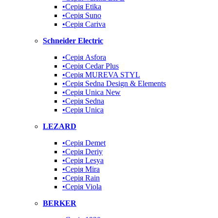
•Серія Etika
•Серія Suno
•Cерія Cariva
Schneider Electric
•Серія Asfora
•Серія Cedar Plus
•Серія MUREVA STYL
•Серія Sedna Design & Elements
•Серія Unica New
•Серія Sedna
•Серія Unica
LEZARD
•Серія Demet
•Серія Deriy
•Серія Lesya
•Серія Mira
•Серія Rain
•Серія Viola
BERKER