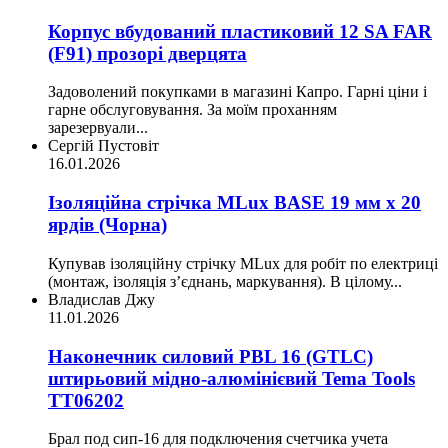
Корпус вбудований пластиковий 12 SA FAR
(F91) прозорі дверцята
Задоволений покупками в магазині Капро. Гарні ціни і
гарне обслуговування. За моїм проханням
зарезервуали...
Сергій Пустовіт
16.01.2026
Ізоляційна стрічка MLux BASE 19 мм х 20
ярдів (Чорна)
Купував ізоляційну стрічку MLux для робіт по електриці
(монтаж, ізоляція з’єднань, маркування). В цілому...
Владислав Джу
11.01.2026
Наконечник силовий PBL 16 (GTLC)
штирьовий мідно-алюмінієвий Tema Tools
ТТ06202
Брал под сип-16 для подключения счетчика учета