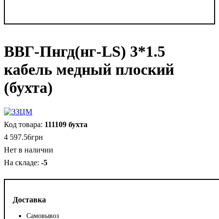
ВВГ-Пнгд(нг-LS) 3*1.5
кабель медный плоский
(бухта)
111109 бухта
4 597
.
56
грн
Нет в наличии
-5
Доставка
Самовывоз