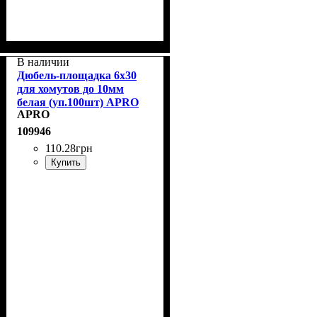
В наличии
Дюбель-площадка 6х30
для хомутов до 10мм
белая (уп.100шт) APRO
APRO
DST-630
109946
110
.
28
грн
Купить