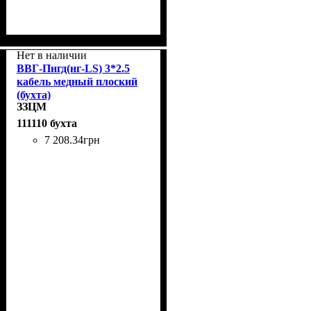
Нет в наличии
ВВГ-Пнгд(нг-LS) 3*2.5
кабель медный плоский
(бухта)
ЗЗЦМ
111110 бухта
7 208
.
34
грн