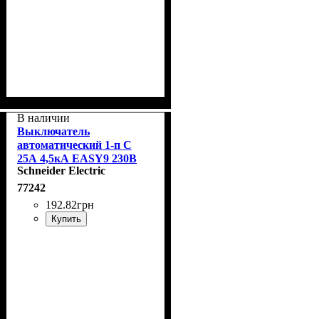
В наличии
Выключатель
автоматический 1-п С
25А 4,5кА EASY9 230В
Schneider Electric
Schneider EZ9F34125
77242
192
.
82
грн
Купить