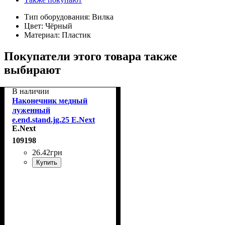
Тип оборудования:
Вилка
Цвет:
Чёрный
Материал:
Пластик
Покупатели этого товара также
выбирают
В наличии
Наконечник медный
луженный
e.end.stand.jg.25 E.Next
E.Next
s077004
109198
26
.
42
грн
Купить