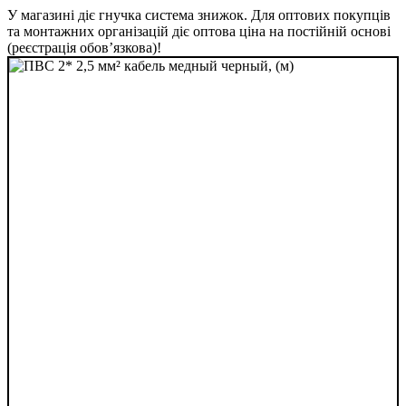
У магазині діє гнучка система знижок. Для оптових покупців
та монтажних організацій діє оптова ціна на постійній основі
(реєстрація обов’язкова)!