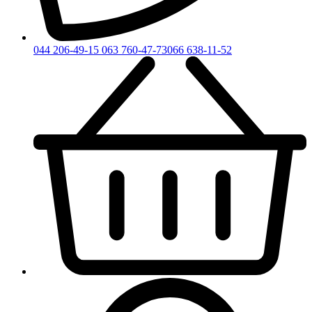
044 206-49-15
063 760-47-73
066 638-11-52