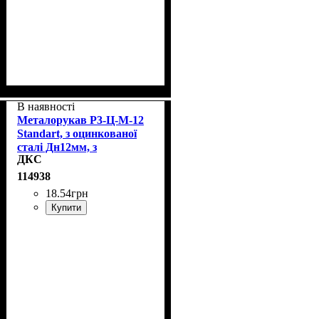
В наявності
Металорукав Р3-Ц-М-12
Standart, з оцинкованої
сталі Дн12мм, з
ДКС
протяжкою, ДКС 6191-
5012
114938
18
.
54
грн
Купити