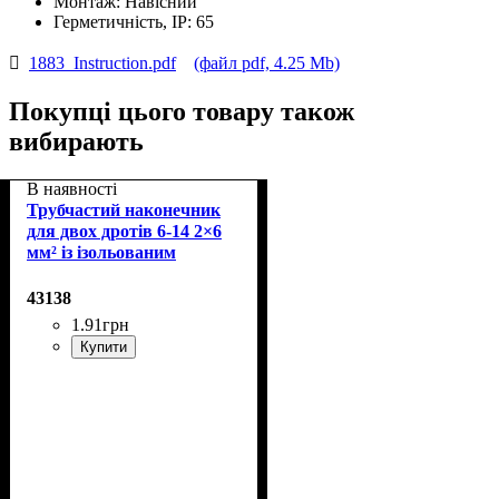
Монтаж:
Навісний
Герметичність, IP:
65
1883_Instruction.pdf
(файл pdf, 4.25 Mb)
Покупці цього товару також
вибирають
В наявності
Трубчастий наконечник
для двох дротів 6-14 2×6
мм² із ізольованим
фланцем
43138
1
.
91
грн
Купити