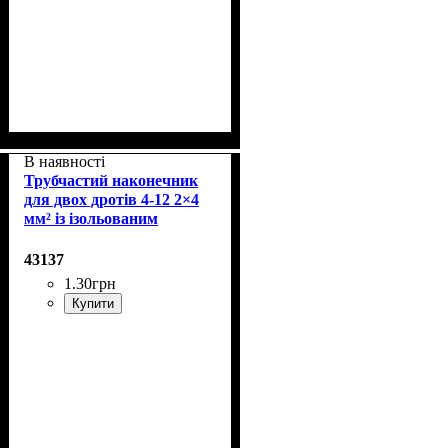
В наявності
Трубчастий наконечник
для двох дротів 4-12 2×4
мм² із ізольованим
фланцем
43137
1
.
30
грн
Купити