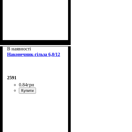
В наявності
Наконечник-гільза 6,0/12
2591
0
.
84
грн
Купити