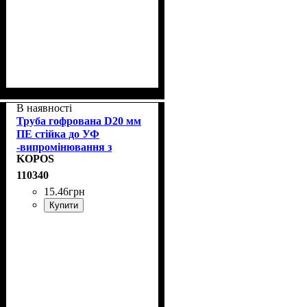
В наявності
Труба гофрована D20 мм
ПЕ стійка до УФ
-випромінювання з
KOPOS
протяжкою KOPOS
2320/LPE-1_F50DU
110340
15
.
46
грн
Купити