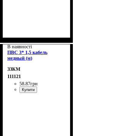
В наявності
ПВС 3* 1,5 кабель
медный (м)
ЗЗКМ
111121
58
.
87
грн
Купити