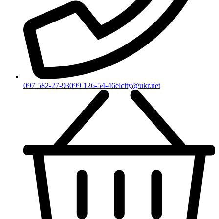
097 582-27-93
099 126-54-46
elcity@ukr.net