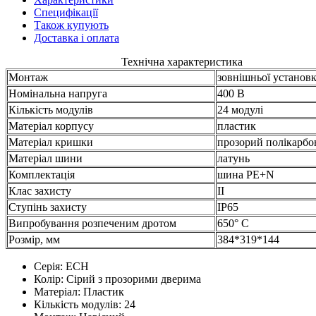
Специфікації
Також купують
Доставка і оплата
Технічна характеристика
Монтаж
зовнішньої установ
Номінальна напруга
400 В
Кількість модулів
24 модулі
Матеріал корпусу
пластик
Матеріал кришки
прозорий полікарбо
Матеріал шини
латунь
Комплектація
шина PE+N
Клас захисту
II
Ступінь захисту
IP65
Випробування розпеченим дротом
650° C
Розмір, мм
384*319*144
Серія:
ECH
Колір:
Сірий з прозорими дверима
Матеріал:
Пластик
Кількість модулів:
24