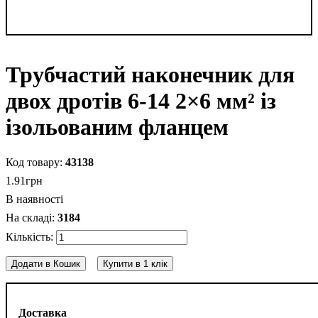
Трубчастий наконечник для
двох дротів 6-14 2×6 мм² із
ізольованим фланцем
43138
1
.
91
грн
В наявності
3184
Додати в Кошик
Купити в 1 клік
Доставка