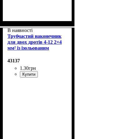
В наявності
Трубчастий наконечник
для двох дротів 4-12 2×4
мм² із ізольованим
фланцем
43137
1
.
30
грн
Купити