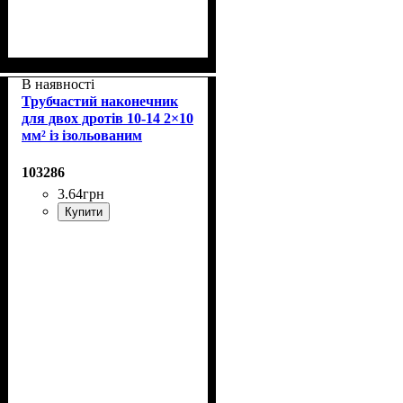
В наявності
Трубчастий наконечник
для двох дротів 10-14 2×10
мм² із ізольованим
фланцем
103286
3
.
64
грн
Купити