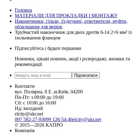
Головна
МАТЕРІАЛИ ДЛЯ ПРОКЛАДКИ І МОНТАЖУ
Наконечники, гільзи, з'єднувачі, ответвители, муфти,
обладнання для мереж
Трубчастий наконечник для двох дротів 6-14 2×6 мм² із
ізольованим фланцем
Підписуйтесь і будьте першими
Новинки, цікаві новини, акції і розпродажі, знижки та
рекомендації
Підписатися
Контакти
вул. Полярна, 8 Е ,м.Київ, 04200
Пн-Пт: з 09:00 до 19:00
Сб: с 10:00 до 16:00
Нд: вихідний
elcity@ukr.net
097 582-27-93
099 126-54-46
elcity@ukr.net
© 2015—2026 КАПРО
Компанія