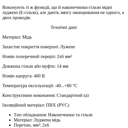
Виконують ті ж функції, що й наконечники-гільзи мідні
луджені (Е-гільзи), але дають змогу оконцювання не одного, а
двох проводів.
Технічні дані:
Матеріал: Мідь
Захистне покриття поверхні: Лужене
Номін поперечний переріз: 2х6 мм²
Довжина гільзи або муфти: 14 мм
Номін напруга: 400 В
Температура експлуатації: -40...+80 °C
Конструктивне виконання: Стандартний (а)
Ізоляційний матеріал: ПВХ (PVC)
Тип обладнання:
Наконечники та гільзи
Матеріал:
Луджена мідь
Перетин, мм²:
2x6