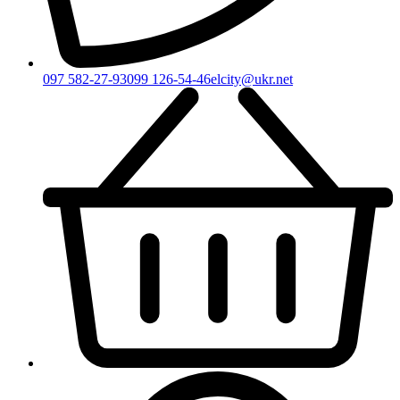
097 582-27-93
099 126-54-46
elcity@ukr.net