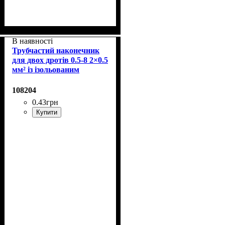
В наявності
Трубчастий наконечник
для двох дротів 0.5-8 2×0.5
мм² із ізольованим
фланцем
108204
0
.
43
грн
Купити