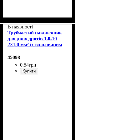
В наявності
Трубчастий наконечник
для двох дротів 1.0-10
2×1.0 мм² із ізольованим
фланцем
45098
0
.
54
грн
Купити