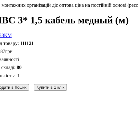
монтажних організацій діє оптова ціна на постійній основі (реєс
ВС 3* 1,5 кабель медный (м)
111121
.
87
грн
наявності
80
одати в Кошик
Купити в 1 клік