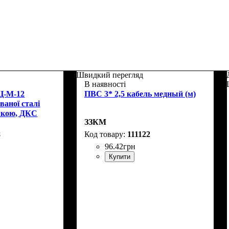
Швидкий перегляд
В наявності
Ц-М-12
ПВС 3* 2,5 кабель медный (м)
ваної сталі
жкою, ДКС
ЗЗКМ
8
111122
96
.
42
грн
Купити