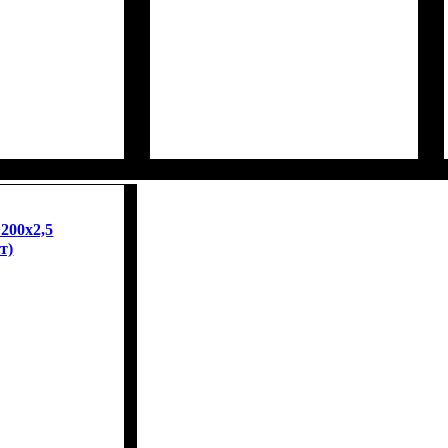
200x2,5
т)