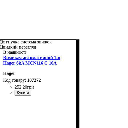
Діє гнучка система знижок
Швидкий перегляд
В наявності
Вимикач автоматичний 1-п
Hager 6kA MCN116 C 16A
Hager
107272
252
.
20
грн
Купити