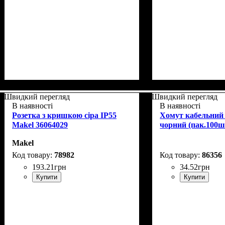
Швидкий перегляд
Швидкий перегляд
В наявності
В наявності
Розетка з кришкою сіра IP55
Хомут кабельний 
Makel 36064029
чорний (пак.100ш
Makel
78982
86356
193
.
21
грн
34
.
52
грн
Купити
Купити