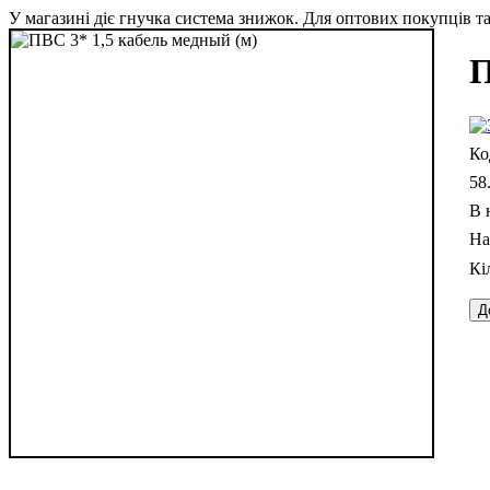
У магазині діє гнучка система знижок. Для оптових покупців та 
П
58
В 
Д