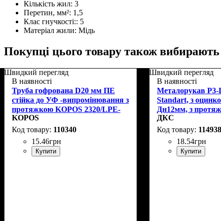
Кількість жил:
3
Перетин, мм²:
1,5
Клас гнучкості::
5
Матеріал жили:
Мідь
Покупці цього товару також вибирають
Швидкий перегляд
Швидкий перегляд
В наявності
В наявності
Труба гофрована D20 мм ПЕ
Металорукав Р3-
стійка до УФ -випромінювання з
Standart, з оцинко
протяжкою KOPOS 2320/LPE-
Дн12мм, з протя
KOPOS
ДКС
1_F50DU
6191-5012
110340
11493
15
.
46
грн
18
.
54
грн
Купити
Купити