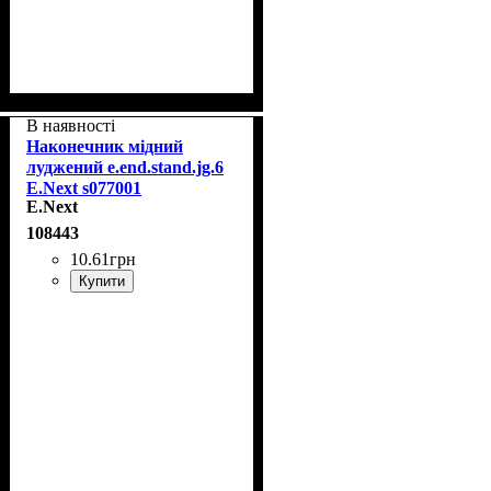
В наявності
Наконечник мідний
луджений e.end.stand.jg.6
E.Next s077001
E.Next
108443
10
.
61
грн
Купити