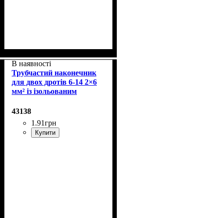
В наявності
Трубчастий наконечник
для двох дротів 6-14 2×6
мм² із ізольованим
фланцем
43138
1
.
91
грн
Купити