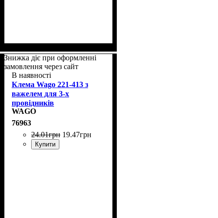
Знижка діє при оформленні
замовлення через сайт
В наявності
Клема Wago 221-413 з
важелем для 3-х
провідників
WAGO
76963
24
.
01
грн
19
.
47
грн
Купити