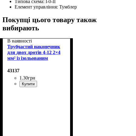
Типова схема:
I-0-II
Елемент управління:
Тумблер
Покупці цього товару також
вибирають
В наявності
Трубчастий наконечник
для двох дротів 4-12 2×4
мм² із ізольованим
фланцем
43137
1
.
30
грн
Купити