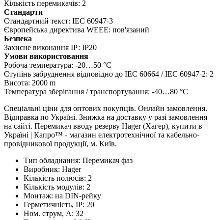
Кількість перемикачів: 2
Стандарти
Стандартний текст: IEC 60947-3
Європейська директива WEEE: пов'язаний
Безпека
Захисне виконання ІР: IP20
Умови використовання
Робоча температура: -20…50 °C
Ступінь забруднення відповідно до IEC 60664 / IEC 60947-2: 2
Висота: 2000 m
Температура зберігання / транспортування: -40…80 °C
Спеціальні ціни для оптових покупців. Онлайн замовлення.
Відправка по Україні. Знижка на доставку у разі замовлення
на сайті. Перемикач вводу резерву Hager (Хагер), купити в
Україні | Капро™ - магазин електротехнічної та кабельно-
провідникової продукції, м. Київ.
Тип обладнання:
Перемикач фаз
Виробник:
Hager
Кількість полюсів:
2
Кількість модулів:
2
Монтаж:
на DIN-рейку
Герметичність, IP:
20
Ном. струм, А:
32