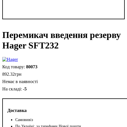
Перемикач введення резерву
Hager SFT232
80073
892
.
32
грн
Немає в наявності
-5
Доставка
Самовивіз
По Україні: за тарифами Нової пошти