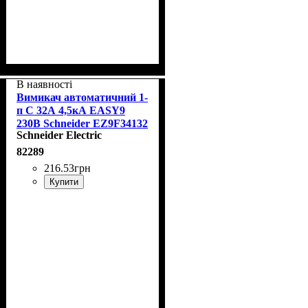
В наявності
Вимикач автоматичний 1-
п С 32А 4,5кА EASY9
230В Schneider EZ9F34132
Schneider Electric
82289
216
.
53
грн
Купити