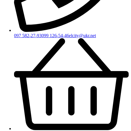
097 582-27-93
099 126-54-46
elcity@ukr.net