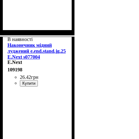
В наявності
Наконечник мідний
луджений e.end.stand.jg.25
E.Next s077004
E.Next
109198
26
.
42
грн
Купити