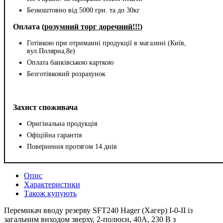
Безкоштовно від 5000 грн. та до 30кг
Оплата (
розумний торг доречний!!!
)
Готівкою при отриманні продукції в магазині (Київ,
вул.Полярна,8е)
Оплата банківською карткою
Безготівковий розрахунок
Захист споживача
Оригінальна продукція
Офіційна гарантія
Повернення протягом 14 днів
Опис
Характеристики
Також купують
Перемикач вводу резерву SFT240 Hager (Хагер) I-0-II із
загальним виходом зверху, 2-полюси, 40А, 230 В з