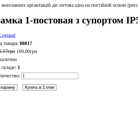
монтажних організацій діє оптова ціна на постійній основі (реєс
амка 1-постовая з супортом ІР
88817
5
.
57
грн
169
.
00
грн
наличии
1
 корзину
Купить в 1 клик