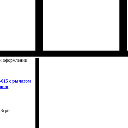
ри оформлении
-615 с рычагом
иков
23
грн