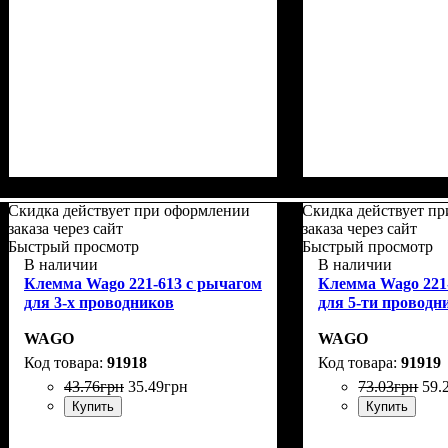
Скидка действует при оформлении
Скидка действует п
заказа через сайт
заказа через сайт
Быстрый просмотр
Быстрый просмотр
В наличии
В наличии
Клемма Wago 221-613 с рычагом
Клемма Wago 221
для 3-х проводников
для 5-ти проводн
WAGO
WAGO
91918
91919
43
.
76
грн
35
.
49
грн
73
.
03
грн
59
.
Купить
Купить