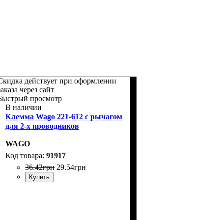
Скидка действует при оформлении
заказа через сайт
Быстрый просмотр
В наличии
Клемма Wago 221-612 с рычагом
для 2-х проводников
WAGO
91917
36
.
42
грн
29
.
54
грн
Купить