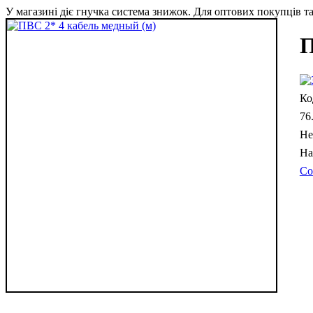
У магазині діє гнучка система знижок. Для оптових покупців та 
П
76
Не
Со