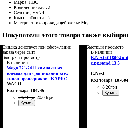
Марка:
ПВС
Количество жил:
2
Сечение, мм²:
4
Класс гибкости::
5
Материал токопроводящей жилы:
Медь
Покупатели этого товара также выбира
Скидка действует при оформлении
Быстрый просмотр
заказа через сайт
В наличии
Быстрый просмотр
E.Next s018004 к
В наличии
e.pg.stand.13.5
Wago 221-2411 компактная
клемма для сращивания всех
E.Next
типов проводников | KAPRO
10768
WAGO
8
.
26
грн
104746
Купить
24
.
71
грн
20
.
03
грн
Купить