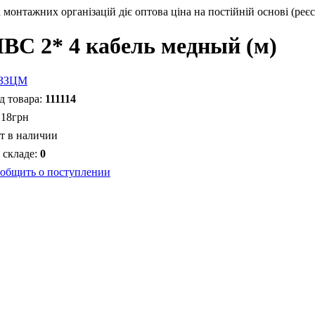
монтажних організацій діє оптова ціна на постійній основі (реєс
ВС 2* 4 кабель медный (м)
111114
.
18
грн
т в наличии
0
общить о поступлении