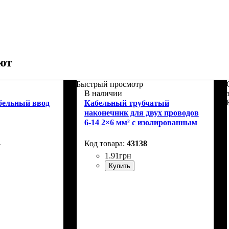
ют
Быстрый просмотр
В наличии
абельный ввод
Кабельный трубчатый
наконечник для двух проводов
6-14 2×6 мм² с изолированным
фланцем
4
43138
1
.
91
грн
Купить