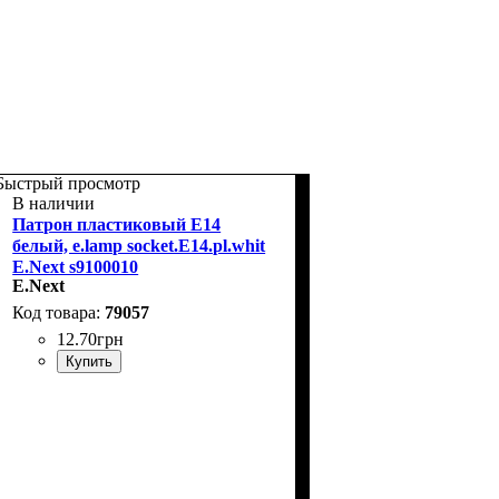
Быстрый просмотр
В наличии
Патрон пластиковый Е14
белый, e.lamp socket.E14.pl.whit
E.Next s9100010
E.Next
79057
12
.
70
грн
Купить