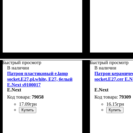
Быстрый просмотр
Быстрый просмотр
В наличии
В наличии
Патрон пластиковый e.lamp
Патрон керамичес
socket.E27.pl.white, Е27, белый
socket.Е27.cer E.N
E.Next s9100017
E.Next
E.Next
79058
79309
17
.
09
грн
16
.
15
грн
Купить
Купить