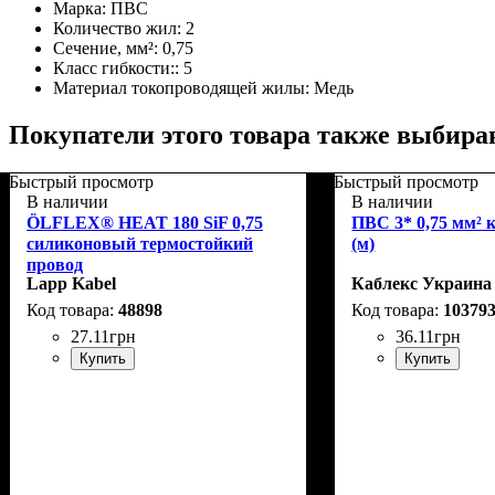
Марка:
ПВС
Количество жил:
2
Сечение, мм²:
0,75
Класс гибкости::
5
Материал токопроводящей жилы:
Медь
Покупатели этого товара также выбира
Быстрый просмотр
Быстрый просмотр
В наличии
В наличии
ÖLFLEX® HEAT 180 SiF 0,75
ПВС 3* 0,75 мм² 
силиконовый термостойкий
(м)
провод
Lapp Kabel
Каблекс Украина
48898
10379
27
.
11
грн
36
.
11
грн
Купить
Купить