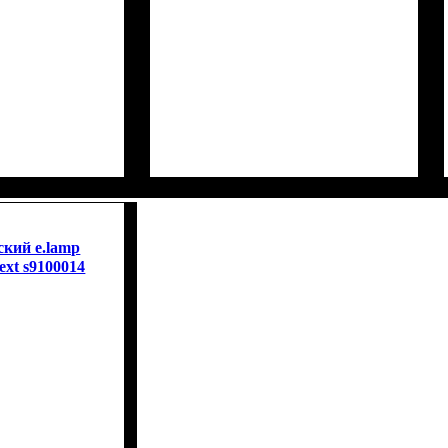
кий e.lamp
ext s9100014