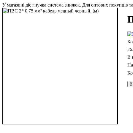
У магазині діє гнучка система знижок. Для оптових покупців та 
П
26
В 
В