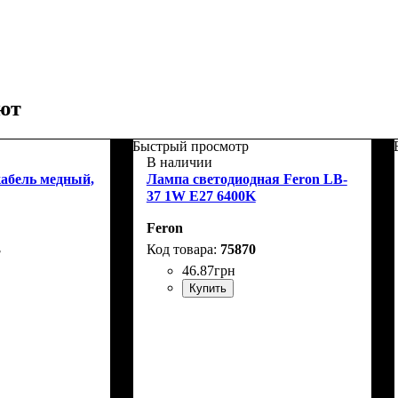
ют
Быстрый просмотр
В наличии
кабель медный,
Лампа светодиодная Feron LB-
37 1W E27 6400K
Feron
3
75870
46
.
87
грн
Купить