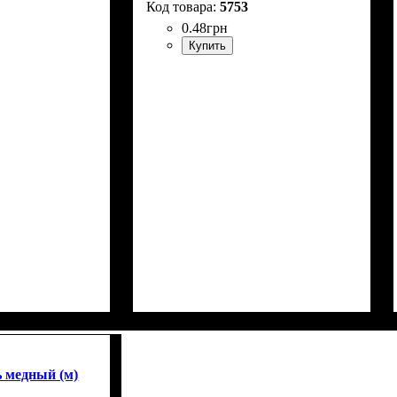
5753
0
.
48
грн
Купить
ь медный (м)