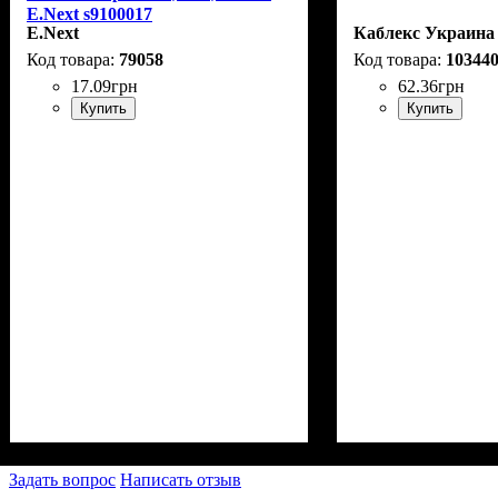
E.Next s9100017
E.Next
Каблекс Украина
79058
10344
17
.
09
грн
62
.
36
грн
Купить
Купить
Задать вопрос
Написать отзыв