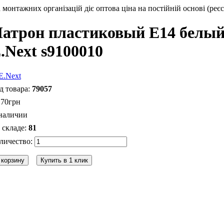
монтажних організацій діє оптова ціна на постійній основі (реєс
атрон пластиковый Е14 белый, 
.Next s9100010
79057
.
70
грн
наличии
81
 корзину
Купить в 1 клик