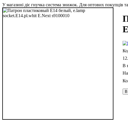
У магазині діє гнучка система знижок. Для оптових покупців та 
П
E
12
В 
В