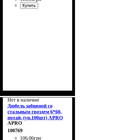
Купить
Нет в наличии
Дюбель забивной со
стальным гвоздем 6*60,
потай, (уп.100шт) APRO
APRO
SMTP-60060
100769
106
.
06
грн