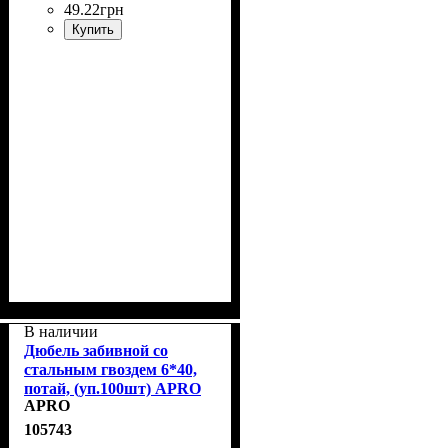
49
.
22
грн
Купить
В наличии
Дюбель забивной со
стальным гвоздем 6*40,
потай, (уп.100шт) APRO
APRO
SMTP-60040
105743