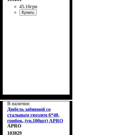
45
.
16
грн
Купить
В наличии
Дюбель забивной со
стальным гвоздем 6*40,
грибок, (уп.100шт) APRO
APRO
SMTG-60040
103829