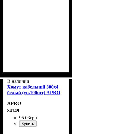
В наличии
Хомут кабельний 300x4
белый (уп.100шт) APRO
APRO
84149
95
.
03
грн
Купить