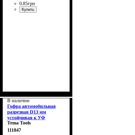
0
.
85
грн
Купить
В наличии
Гофра автомобильная
разрезная D13 мм
устойчивая к УФ
Tema Tools
-излучению
111847