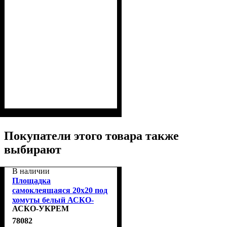
Покупатели этого товара также
выбирают
В наличии
Площадка
самоклеящаяся 20х20 под
хомуты белый АСКО-
АСКО-УКРЕМ
УКРЕМ A0150090015
78082