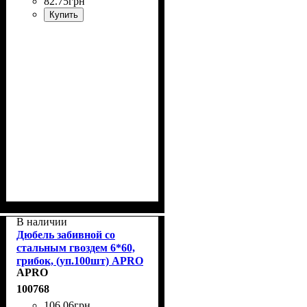
82
.
75
грн
Купить
В наличии
Дюбель забивной со
стальным гвоздем 6*60,
грибок, (уп.100шт) APRO
APRO
SMTG-60060
100768
106
.
06
грн