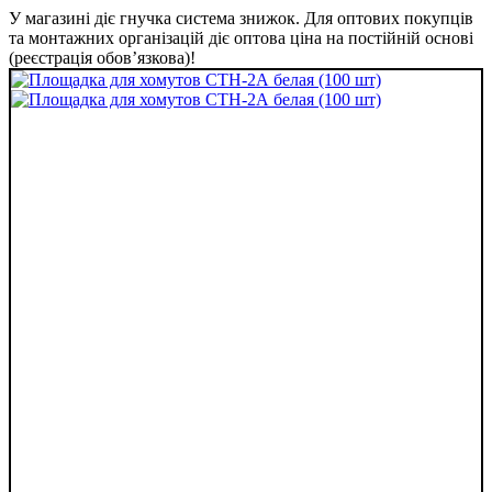
У магазині діє гнучка система знижок. Для оптових покупців
та монтажних організацій діє оптова ціна на постійній основі
(реєстрація обов’язкова)!