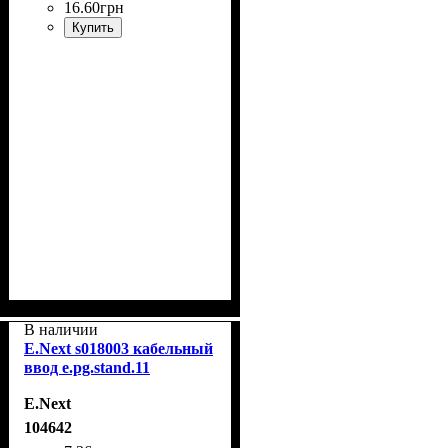
16
.
60
грн
Купить
В наличии
E.Next s018003 кабельный
ввод e.pg.stand.11
E.Next
104642