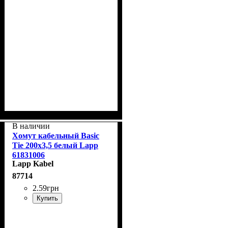
В наличии
Хомут кабельный Basic
Tie 200x3,5 белый Lapp
61831006
Lapp Kabel
87714
2
.
59
грн
Купить