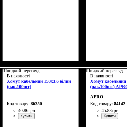
Швидкий перегляд
Швидкий перегляд
В наявності
В наявності
Хомут кабельний 150x3,6 білий
Хомут кабельний 
(пак.100шт)
(пак.100шт) APR
APRO
86350
84142
40
.
86
грн
45
.
88
грн
Купити
Купити