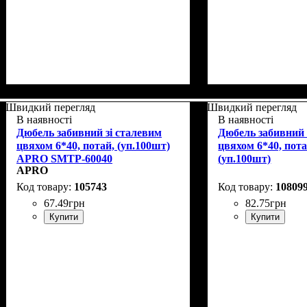
Швидкий перегляд
Швидкий перегляд
В наявності
В наявності
Дюбель забивний зі сталевим
Дюбель забивний 
цвяхом 6*40, потай, (уп.100шт)
цвяхом 6*40, пот
APRO SMTP-60040
(уп.100шт)
APRO
105743
10809
67
.
49
грн
82
.
75
грн
Купити
Купити