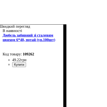
Швидкий перегляд
В наявності
Дюбель забивний зі сталевим
цвяхом 6*40, потай (уп.100шт)
109262
49
.
22
грн
Купити