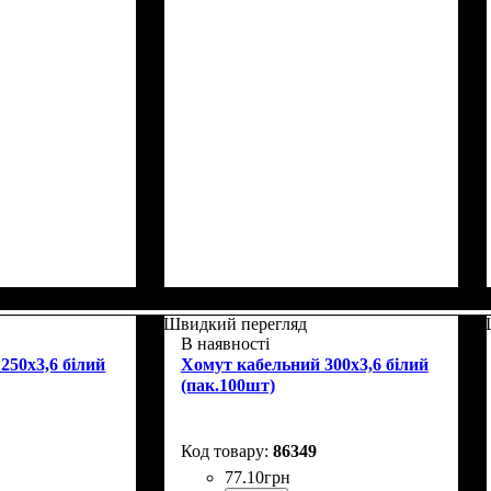
Швидкий перегляд
В наявності
250x3,6 білий
Хомут кабельний 300x3,6 білий
(пак.100шт)
86349
77
.
10
грн