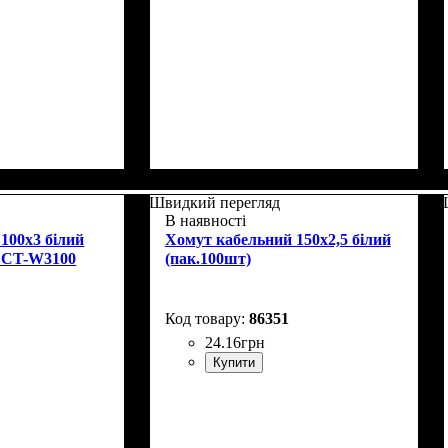
Швидкий перегляд
В наявності
100x3 білий
Хомут кабельний 150x2,5 білий
 CT-W3100
(пак.100шт)
86351
24
.
16
грн
Купити