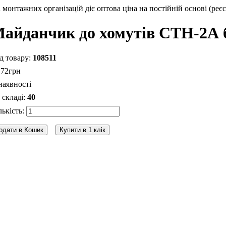
монтажних організацій діє оптова ціна на постійній основі (реєс
айданчик до хомутів CTH-2А б
108511
.
72
грн
наявності
40
одати в Кошик
Купити в 1 клік