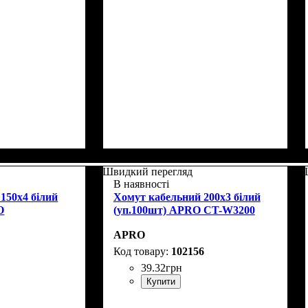
Швидкий перегляд
В наявності
150x4 білий
Хомут кабельний 200x3 білий
O
(уп.100шт) APRO CT-W3200
APRO
102156
39
.
32
грн
Купити