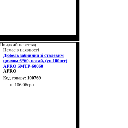
Швидкий перегляд
Немає в наявності
Дюбель забивний зі сталевим
цвяхом 6*60, потай, (уп.100шт)
APRO SMTP-60060
APRO
100769
106
.
06
грн