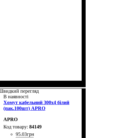
Швидкий перегляд
В наявності
Хомут кабельний 300x4 білий
(пак.100шт) APRO
APRO
84149
95
.
03
грн