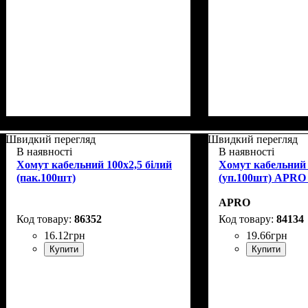
Швидкий перегляд
Швидкий перегляд
В наявності
В наявності
Хомут кабельний 100x2,5 білий
Хомут кабельний 
(пак.100шт)
(уп.100шт) APRO
APRO
86352
84134
16
.
12
грн
19
.
66
грн
Купити
Купити