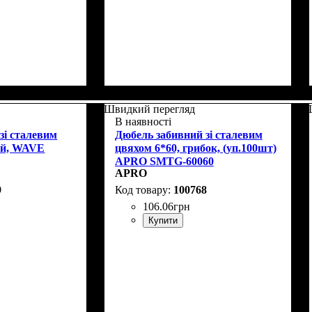
Швидкий перегляд
В наявності
зі сталевим
Дюбель забивний зі сталевим
ай, WAVE
цвяхом 6*60, грибок, (уп.100шт)
APRO SMTG-60060
APRO
9
100768
106
.
06
грн
Купити