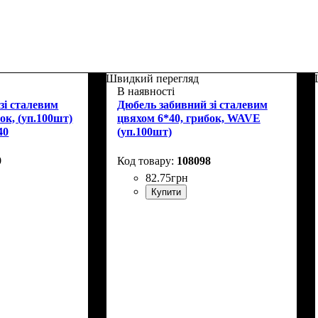
Швидкий перегляд
В наявності
зі сталевим
Дюбель забивний зі сталевим
ок, (уп.100шт)
цвяхом 6*40, грибок, WAVE
40
(уп.100шт)
9
108098
82
.
75
грн
Купити