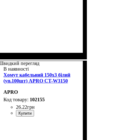
Швидкий перегляд
В наявності
Хомут кабельний 150x3 білий
(уп.100шт) APRO CT-W3150
APRO
102155
26
.
22
грн
Купити