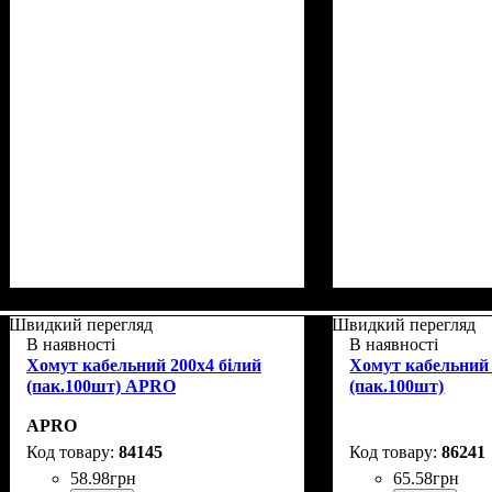
Швидкий перегляд
Швидкий перегляд
В наявності
В наявності
Хомут кабельний 200x4 білий
Хомут кабельний 
(пак.100шт) APRO
(пак.100шт)
APRO
84145
86241
58
.
98
грн
65
.
58
грн