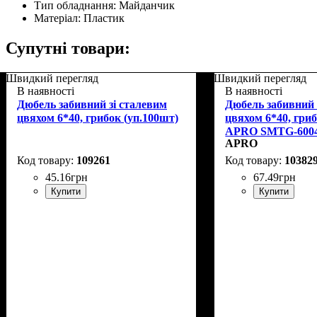
Тип обладнання:
Майданчик
Матеріал:
Пластик
Супутні товари:
Швидкий перегляд
Швидкий перегляд
В наявності
В наявності
Дюбель забивний зі сталевим
Дюбель забивний 
цвяхом 6*40, грибок (уп.100шт)
цвяхом 6*40, гриб
APRO SMTG-600
APRO
109261
10382
45
.
16
грн
67
.
49
грн
Купити
Купити