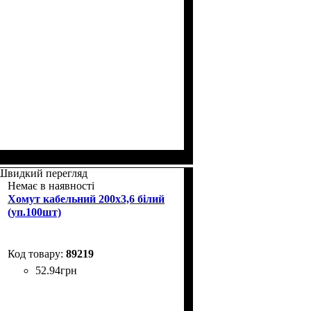
Швидкий перегляд
Немає в наявності
Хомут кабельний 200x3,6 білий
(уп.100шт)
89219
52
.
94
грн