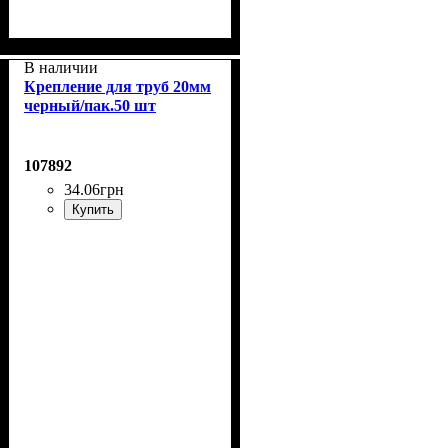
В наличии
Крепление для труб 20мм
черный/пак.50 шт
107892
34
.
06
грн
Купить