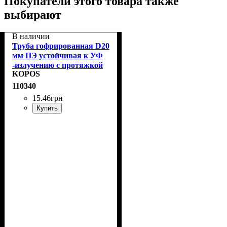
Покупатели этого товара также
выбирают
В наличии
Труба гофрированная D20
мм ПЭ устойчивая к УФ
-излучению с протяжкой
KOPOS
KOPOS 2320/LPE-
1_F50DU
110340
15
.
46
грн
Купить