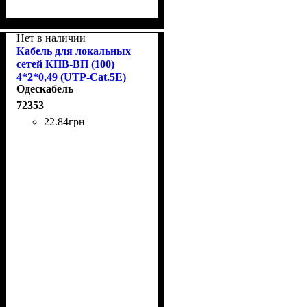
Нет в наличии
Кабель для локальных
сетей КПВ-ВП (100)
4*2*0,49 (UTP-Cat.5E)
Одескабель
72353
22
.
84
грн