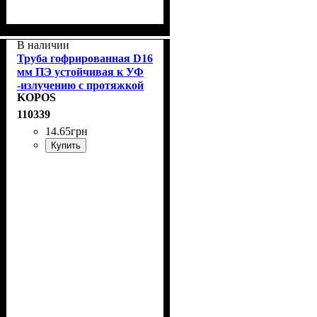
В наличии
Труба гофрированная D16
мм ПЭ устойчивая к УФ
-излучению с протяжкой
KOPOS
KOPOS 2316/LPE-
1_F50DU
110339
14
.
65
грн
Купить