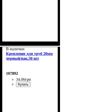
В наличии
Крепление для труб 20мм
черный/пак.50 шт
107892
34
.
06
грн
Купить