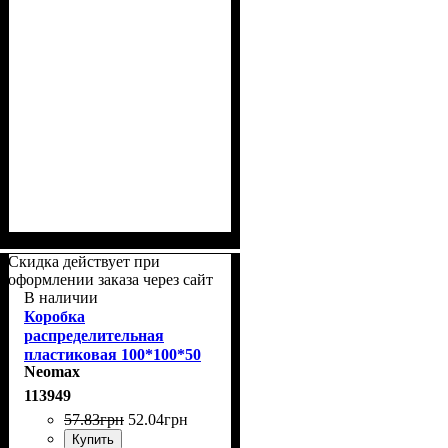
Скидка действует при
оформлении заказа через сайт
В наличии
Коробка
распределительная
пластиковая 100*100*50
Neomax
IP55 чёрная Neomax
NX1145
113949
57
.
83
грн
52
.
04
грн
Купить