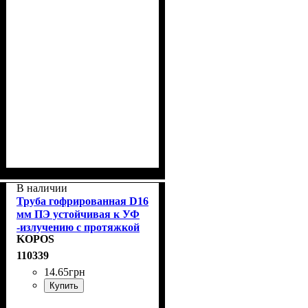
В наличии
Труба гофрированная D16
мм ПЭ устойчивая к УФ
-излучению с протяжкой
KOPOS
KOPOS 2316/LPE-
1_F50DU
110339
14
.
65
грн
Купить